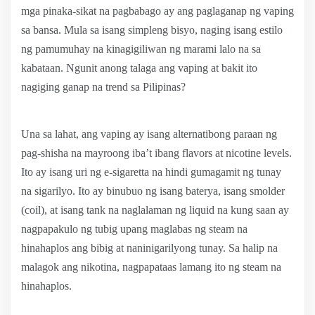
mga pinaka-sikat na pagbabago ay ang paglaganap ng vaping
sa bansa. Mula sa isang simpleng bisyo, naging isang estilo
ng pamumuhay na kinagigiliwan ng marami lalo na sa
kabataan. Ngunit anong talaga ang vaping at bakit ito
nagiging ganap na trend sa Pilipinas?
Una sa lahat, ang vaping ay isang alternatibong paraan ng
pag-shisha na mayroong iba’t ibang flavors at nicotine levels.
Ito ay isang uri ng e-sigaretta na hindi gumagamit ng tunay
na sigarilyo. Ito ay binubuo ng isang baterya, isang smolder
(coil), at isang tank na naglalaman ng liquid na kung saan ay
nagpapakulo ng tubig upang maglabas ng steam na
hinahaplos ang bibig at naninigarilyong tunay. Sa halip na
malagok ang nikotina, nagpapataas lamang ito ng steam na
hinahaplos.