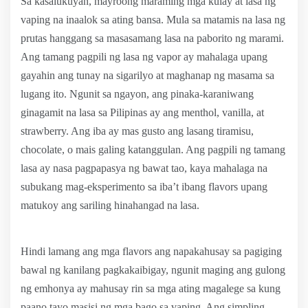
Sa kasalukuyan, mayroong maraming mga kulay at lasa ng
vaping na inaalok sa ating bansa. Mula sa matamis na lasa ng
prutas hanggang sa masasamang lasa na paborito ng marami.
Ang tamang pagpili ng lasa ng vapor ay mahalaga upang
gayahin ang tunay na sigarilyo at maghanap ng masama sa
lugang ito. Ngunit sa ngayon, ang pinaka-karaniwang
ginagamit na lasa sa Pilipinas ay ang menthol, vanilla, at
strawberry. Ang iba ay mas gusto ang lasang tiramisu,
chocolate, o mais galing katanggulan. Ang pagpili ng tamang
lasa ay nasa pagpapasya ng bawat tao, kaya mahalaga na
subukang mag-eksperimento sa iba’t ibang flavors upang
matukoy ang sariling hinahangad na lasa.
Hindi lamang ang mga flavors ang napakahusay sa pagiging
bawal ng kanilang pagkakaibigay, ngunit maging ang gulong
ng emhonya ay mahusay rin sa mga ating magalege sa kung
paano tayo masisi ng mga bago sa vaping. Ang simpling