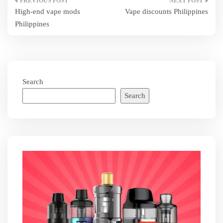
Post
High-end vape mods
Vape discounts Philippines
navigation
Philippines
Search
Search