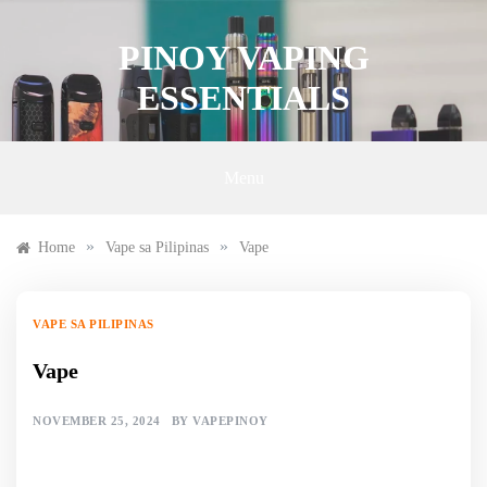
Skip
to
PINOY VAPING
content
ESSENTIALS
Menu
»
»
Home
Vape sa Pilipinas
Vape
VAPE SA PILIPINAS
Vape
NOVEMBER 25, 2024
BY
VAPEPINOY