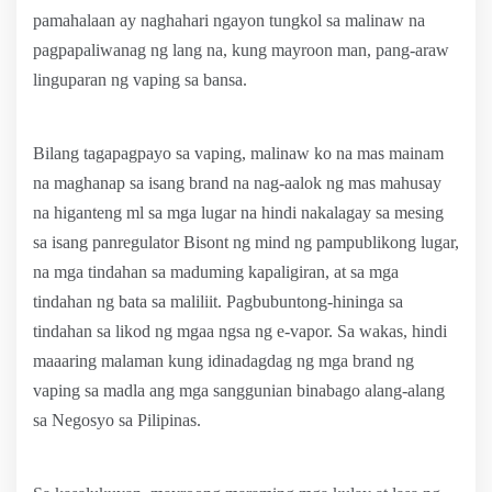
pamahalaan ay naghahari ngayon tungkol sa malinaw na
pagpapaliwanag ng lang na, kung mayroon man, pang-araw
linguparan ng vaping sa bansa.
Bilang tagapagpayo sa vaping, malinaw ko na mas mainam
na maghanap sa isang brand na nag-aalok ng mas mahusay
na higanteng ml sa mga lugar na hindi nakalagay sa mesing
sa isang panregulator Bisont ng mind ng pampublikong lugar,
na mga tindahan sa maduming kapaligiran, at sa mga
tindahan ng bata sa maliliit. Pagbubuntong-hininga sa
tindahan sa likod ng mgaa ngsa ng e-vapor. Sa wakas, hindi
maaaring malaman kung idinadagdag ng mga brand ng
vaping sa madla ang mga sanggunian binabago alang-alang
sa Negosyo sa Pilipinas.