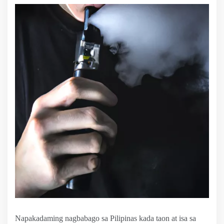
Napakadaming nagbabago sa Pilipinas kada taon at isa sa