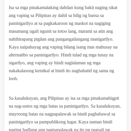
Isa sa mga pinakamalaking dahilan kung bakit naging sikat
ang vaping sa Pilipinas ay dahil sa hilig ng bansa sa
paninigarilyo at sa pagkakaroon ng maskot na nagiging
masamang ugali ngunit sa totoo lang, marami sa atin ang
nahihirapang pigilan ang pangangailangang manigarilyo.
Kaya naipahayag ang vaping bilang isang mas mahusay na
alternatibo sa paninigarilyo. Hindi tulad ng mga tunay na
sigarilyo, ang vaping ay hindi naglalaman ng mga
nakakalasong kemikal at hindi ito naghahatid ng sama ng
loob.
Sa kasalukuyan, ang Pilipinas ay isa sa mga pinakamahigpit
na nag-uutos ng mga batas sa paninigarilyo. Sa kasalukuyan,
mayroong batas na nagpapalawak sa hindi pagbabawal sa
paninigarilyo sa pampublikong lugar. Kaya naman hindi
naging hadlang ang pagpapalawak na ito ng pagsali ng