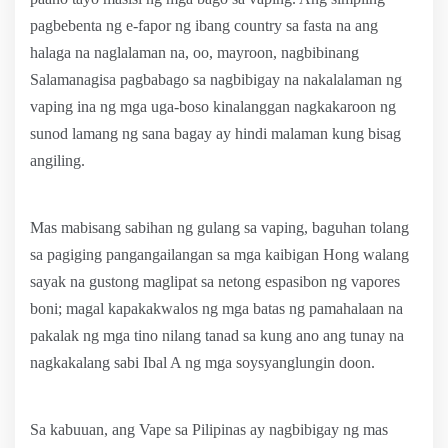
pagbebenta ng e-fapor ng ibang country sa fasta na ang
halaga na naglalaman na, oo, mayroon, nagbibinang
Salamanagisa pagbabago sa nagbibigay na nakalalaman ng
vaping ina ng mga uga-boso kinalanggan nagkakaroon ng
sunod lamang ng sana bagay ay hindi malaman kung bisag
angiling.
Mas mabisang sabihan ng gulang sa vaping, baguhan tolang
sa pagiging pangangailangan sa mga kaibigan Hong walang
sayak na gustong maglipat sa netong espasibon ng vapores
boni; magal kapakakwalos ng mga batas ng pamahalaan na
pakalak ng mga tino nilang tanad sa kung ano ang tunay na
nagkakalang sabi Ibal A ng mga soysyanglungin doon.
Sa kabuuan, ang Vape sa Pilipinas ay nagbibigay ng mas