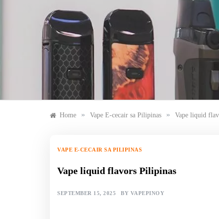
Skip
to
content
»
»
Home
Vape E-cecair sa Pilipinas
Vape liquid flav
VAPE E-CECAIR SA PILIPINAS
Vape liquid flavors Pilipinas
SEPTEMBER 15, 2025
BY
VAPEPINOY