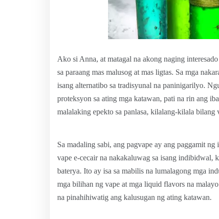
Ako si Anna, at matagal na akong naging interesado 
sa paraang mas malusog at mas ligtas. Sa mga nakara
isang alternatibo sa tradisyunal na paninigarilyo. 
proteksyon sa ating mga katawan, pati na rin ang ib
malalaking epekto sa panlasa, kilalang-kilala bilang v
Sa madaling sabi, ang pagvape ay ang paggamit ng i
vape e-cecair na nakakaluwag sa isang indibidwal, 
baterya. Ito ay isa sa mabilis na lumalagong mga indus
mga bilihan ng vape at mga liquid flavors na malay
na pinahihiwatig ang kalusugan ng ating katawan.