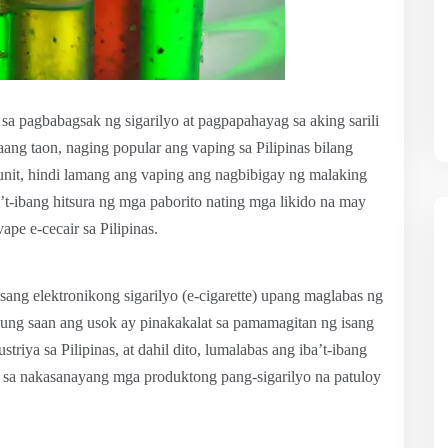
sa pagbabagsak ng sigarilyo at pagpapahayag sa aking sarili
ang taon, naging popular ang vaping sa Pilipinas bilang
Ngunit, hindi lamang ang vaping ang nagbibigay ng malaking
a’t-ibang hitsura ng mga paborito nating mga likido na may
ape e-cecair sa Pilipinas.
sang elektronikong sigarilyo (e-cigarette) upang maglabas ng
kung saan ang usok ay pinakakalat sa pamamagitan ng isang
triya sa Pilipinas, at dahil dito, lumalabas ang iba’t-ibang
o sa nakasanayang mga produktong pang-sigarilyo na patuloy