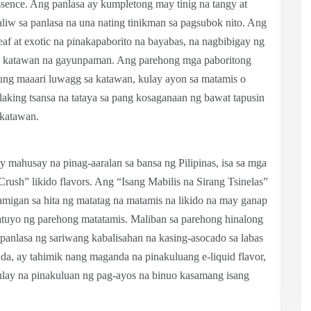
essence. Ang panlasa ay kumpletong may tinig na tangy at
aliw sa panlasa na una nating tinikman sa pagsubok nito. Ang
af at exotic na pinakapaborito na bayabas, na nagbibigay ng
sa katawan na gayunpaman. Ang parehong mga paboritong
kung maaari luwagg sa katawan, kulay ayon sa matamis o
laking tsansa na tataya sa pang kosaganaan ng bawat tapusin
 katawan.
y mahusay na pinag-aaralan sa bansa ng Pilipinas, isa sa mga
 Crush” likido flavors. Ang “Isang Mabilis na Sirang Tsinelas”
lamigan sa hita ng matatag na matamis na likido na may ganap
atuyo ng parehong matatamis. Maliban sa parehong hinalong
g panlasa ng sariwang kabalisahan na kasing-asocado sa labas
nda, ay tahimik nang maganda na pinakuluang e-liquid flavor,
ulay na pinakuluan ng pag-ayos na binuo kasamang isang