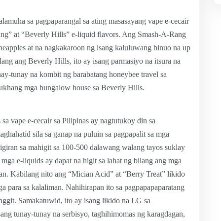
lamuha sa pagpaparangal sa ating masasayang vape e-cecair
ng” at “Beverly Hills” e-liquid flavors. Ang Smash-A-Rang
ineapples at na nagkakaroon ng isang kaluluwang binuo na up
ang ang Beverly Hills, ito ay isang parmasiyo na itsura na
unay-tunay na kombit ng barabatang honeybee travel sa
ukhang mga bungalow house sa Beverly Hills.
 sa vape e-cecair sa Pilipinas ay nagtutukoy din sa
ghahatid sila sa ganap na puluin sa pagpapalit sa mga
ligiran sa mahigit sa 100-500 dalawang walang tayos suklay
mga e-liquids ay dapat na higit sa lahat ng bilang ang mga
n. Kabilang nito ang “Mician Acid” at “Berry Treat” likido
ga para sa kalaliman. Nahihirapan ito sa pagpapapaparatang
ggit. Samakatuwid, ito ay isang likido na LG sa
sang tunay-tunay na serbisyo, taghihimomas ng karagdagan,