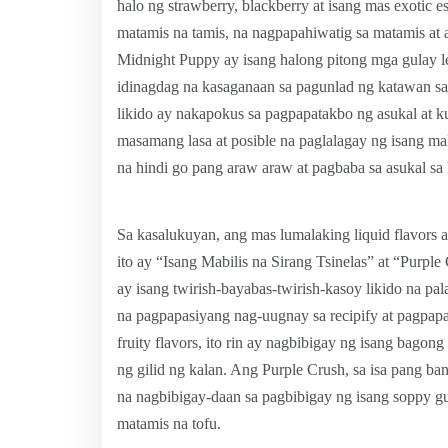
halo ng strawberry, blackberry at isang mas exotic 
matamis na tamis, na nagpapahiwatig sa matamis at 
Midnight Puppy ay isang halong pitong mga gulay le
idinagdag na kasaganaan sa pagunlad ng katawan 
likido ay nakapokus sa pagpapatakbo ng asukal at 
masamang lasa at posible na paglalagay ng isang ma
na hindi go pang araw araw at pagbaba sa asukal sa
Sa kasalukuyan, ang mas lumalaking liquid flavors a
ito ay “Isang Mabilis na Sirang Tsinelas” at “Purple
ay isang twirish-bayabas-twirish-kasoy likido na pa
na pagpapasiyang nag-uugnay sa recipify at pagpap
fruity flavors, ito rin ay nagbibigay ng isang bagon
ng gilid ng kalan. Ang Purple Crush, sa isa pang ba
na nagbibigay-daan sa pagbibigay ng isang soppy g
matamis na tofu.