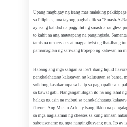
Upang magbigay ng isang mas malaking pakikipagsa
sa Pilipinas, una tayong pagbabalik sa “Smash-A-Ra
ay isang kalidad na pagguhit ng smash-a-rangless-p
to kahit na ang matatapang na pangingisda. Samantal
tamis na umaervices at magpa twist ng ibat-ibang t
pamamagitan ng sariwang tropepo ng katawan na m
Habang ang mga saligan sa iba’t-ibang liquid flavors
pangkalahatang kalagayan ng kalusugan sa bansa, ma
solidong kasukarnupa sa halip sa pagpapalit sa kapa
sa bawat gabi. Nangangahulugan ito na ang lahat ng 
halaga ng asin na mabuti sa pangkalahatang kalagaya
flavors. Ang Mician Acid ay isang likido na pangala
sa mga naglalaman ng cheeses sa kung minsan naban
sabotasename ng mga nangingilusyang nun. Ito ay i