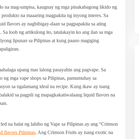
ado na mag-umpisa, kaugnay ng mga pinakabagong likido ng
a produkto na maaaring magpakita ng inyong interes. Sa
id flavors ay nagbibigay-daan sa pagpapakita sa ating
Sa loob ng artikulong ito, tatalakayin ko ang ilan sa mga
rilyong lipunan sa Pilipinas at kung paano magiging
paligiran.
a mahalaga upang mas lalong pasayahin ang pagvape. Sa
lo ng mga vape shops sa Pilipinas, pamumuhay sa
syon sa ngalamang ideal na recipe. Kung ikaw ay isang
balakid sa pagpili ng mapagkakatiwalaang liquid flavors na
san.
led na balat ng lahiho ng Vape sa Pilipinas ay ang “Crimson
d flavors Pilipinas
. Ang Crimson Fruits ay isang exotic na