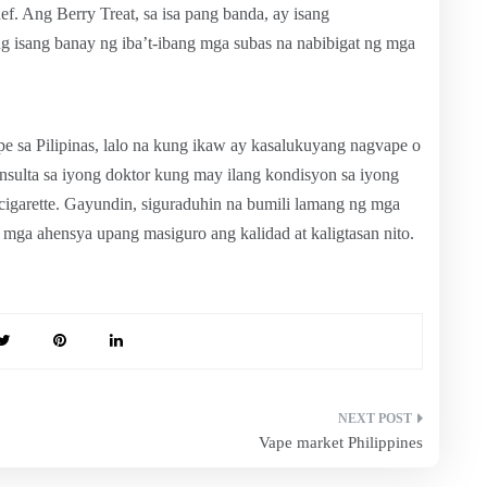
ef. Ang Berry Treat, sa isa pang banda, ay isang
g isang banay ng iba’t-ibang mga subas na nabibigat ng mga
pe sa Pilipinas, lalo na kung ikaw ay kasalukuyang nagvape o
sulta sa iyong doktor kung may ilang kondisyon sa iyong
igarette. Gayundin, siguraduhin na bumili lamang ng mga
mga ahensya upang masiguro ang kalidad at kaligtasan nito.
Vape market Philippines