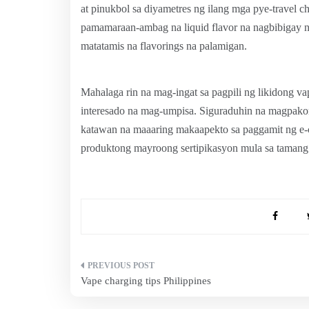
at pinukbol sa diyametres ng ilang mga pye-travel ch
pamamaraan-ambag na liquid flavor na nagbibigay n
matatamis na flavorings na palamigan.
Mahalaga rin na mag-ingat sa pagpili ng likidong va
interesado na mag-umpisa. Siguraduhin na magpakon
katawan na maaaring makaapekto sa paggamit ng e-c
produktong mayroong sertipikasyon mula sa tamang 
Post
Vape charging tips Philippines
navigation