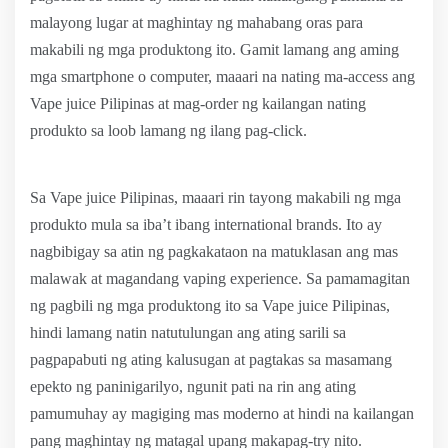
malayong lugar at maghintay ng mahabang oras para
makabili ng mga produktong ito. Gamit lamang ang aming
mga smartphone o computer, maaari na nating ma-access ang
Vape juice Pilipinas at mag-order ng kailangan nating
produkto sa loob lamang ng ilang pag-click.
Sa Vape juice Pilipinas, maaari rin tayong makabili ng mga
produkto mula sa iba’t ibang international brands. Ito ay
nagbibigay sa atin ng pagkakataon na matuklasan ang mas
malawak at magandang vaping experience. Sa pamamagitan
ng pagbili ng mga produktong ito sa Vape juice Pilipinas,
hindi lamang natin natutulungan ang ating sarili sa
pagpapabuti ng ating kalusugan at pagtakas sa masamang
epekto ng paninigarilyo, ngunit pati na rin ang ating
pamumuhay ay magiging mas moderno at hindi na kailangan
pang maghintay ng matagal upang makapag-try nito.