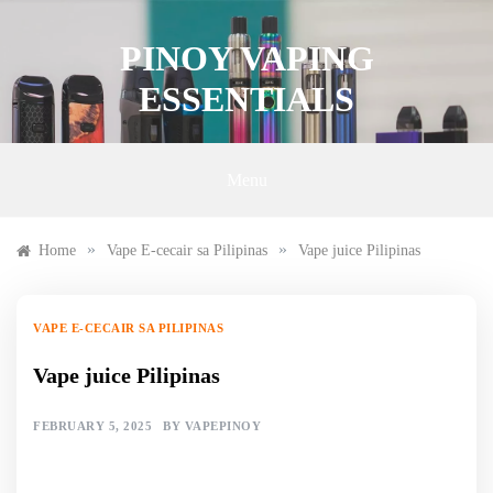
Skip
to
PINOY VAPING
content
ESSENTIALS
Menu
»
»
Home
Vape E-cecair sa Pilipinas
Vape juice Pilipinas
VAPE E-CECAIR SA PILIPINAS
Vape juice Pilipinas
FEBRUARY 5, 2025
BY
VAPEPINOY