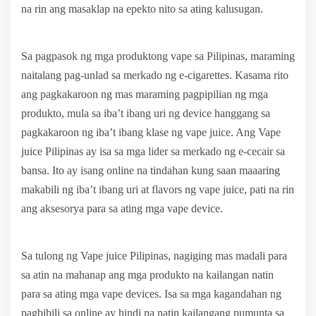
na rin ang masaklap na epekto nito sa ating kalusugan.
Sa pagpasok ng mga produktong vape sa Pilipinas, maraming
naitalang pag-unlad sa merkado ng e-cigarettes. Kasama rito
ang pagkakaroon ng mas maraming pagpipilian ng mga
produkto, mula sa iba’t ibang uri ng device hanggang sa
pagkakaroon ng iba’t ibang klase ng vape juice. Ang Vape
juice Pilipinas ay isa sa mga lider sa merkado ng e-cecair sa
bansa. Ito ay isang online na tindahan kung saan maaaring
makabili ng iba’t ibang uri at flavors ng vape juice, pati na rin
ang aksesorya para sa ating mga vape device.
Sa tulong ng Vape juice Pilipinas, nagiging mas madali para
sa atin na mahanap ang mga produkto na kailangan natin
para sa ating mga vape devices. Isa sa mga kagandahan ng
pagbibili sa online ay hindi na natin kailangang pumunta sa