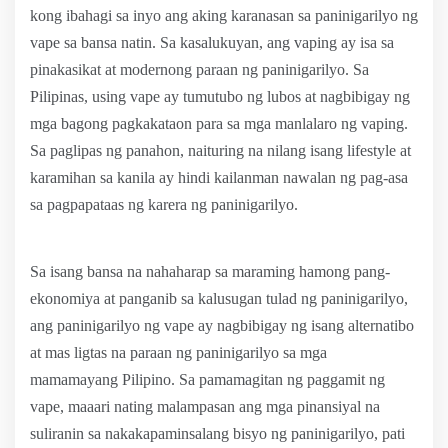
kong ibahagi sa inyo ang aking karanasan sa paninigarilyo ng
vape sa bansa natin. Sa kasalukuyan, ang vaping ay isa sa
pinakasikat at modernong paraan ng paninigarilyo. Sa
Pilipinas, using vape ay tumutubo ng lubos at nagbibigay ng
mga bagong pagkakataon para sa mga manlalaro ng vaping.
Sa paglipas ng panahon, naituring na nilang isang lifestyle at
karamihan sa kanila ay hindi kailanman nawalan ng pag-asa
sa pagpapataas ng karera ng paninigarilyo.
Sa isang bansa na nahaharap sa maraming hamong pang-
ekonomiya at panganib sa kalusugan tulad ng paninigarilyo,
ang paninigarilyo ng vape ay nagbibigay ng isang alternatibo
at mas ligtas na paraan ng paninigarilyo sa mga
mamamayang Pilipino. Sa pamamagitan ng paggamit ng
vape, maaari nating malampasan ang mga pinansiyal na
suliranin sa nakakapaminsalang bisyo ng paninigarilyo, pati