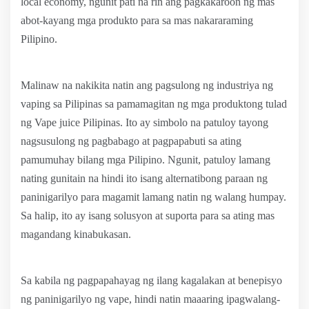
local economy, ngunit pati na rin ang pagkakaroon ng mas
abot-kayang mga produkto para sa mas nakararaming
Pilipino.
Malinaw na nakikita natin ang pagsulong ng industriya ng
vaping sa Pilipinas sa pamamagitan ng mga produktong tulad
ng Vape juice Pilipinas. Ito ay simbolo na patuloy tayong
nagsusulong ng pagbabago at pagpapabuti sa ating
pamumuhay bilang mga Pilipino. Ngunit, patuloy lamang
nating gunitain na hindi ito isang alternatibong paraan ng
paninigarilyo para magamit lamang natin ng walang humpay.
Sa halip, ito ay isang solusyon at suporta para sa ating mas
magandang kinabukasan.
Sa kabila ng pagpapahayag ng ilang kagalakan at benepisyo
ng paninigarilyo ng vape, hindi natin maaaring ipagwalang-