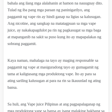
bahala ang ilang mga alalahanin at hamon na nauugnay dito.
Tulad ng iba pang mga paraan ng paninigarilyo, ang
paggamit ng vape rin ay hindi ganap na ligtas sa kalusugan.
Ang nicotine, ang sangkap na matatagpuan sa mga vape
juice, ay nakakapagdulot pa rin ng pagkasugat sa mga baga
at mapanganib na sakit sa puso kung ito ay mapapalakas ng
sobrang paggamit.
Kaya naman, mahalaga na tayo ay maging responsable sa
paggamit ng vape at masiguradong tayo ay gumagamit ng
tama at kaligtasang mga produktong vape. Ito ay para sa
ating sariling kalusugan at para na rin sa ikauunlad ng ating
bansa.
Sa huli, ang Vape juice Pilipinas at ang pagpapalaganap ng
mga produktong vape sa bansa ay isang malaking hakbang sa