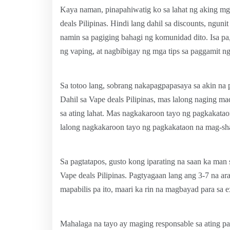
Kaya naman, pinapahiwatig ko sa lahat ng aking mga
deals Pilipinas. Hindi lang dahil sa discounts, ngun
namin sa pagiging bahagi ng komunidad dito. Isa pa,
ng vaping, at nagbibigay ng mga tips sa paggamit n
Sa totoo lang, sobrang nakapagpapasaya sa akin na 
Dahil sa Vape deals Pilipinas, mas lalong naging m
sa ating lahat. Mas nagkakaroon tayo ng pagkakataon
lalong nagkakaroon tayo ng pagkakataon na mag-sha
Sa pagtatapos, gusto kong iparating na saan ka man
Vape deals Pilipinas. Pagtyagaan lang ang 3-7 na 
mapabilis pa ito, maari ka rin na magbayad para sa e
Mahalaga na tayo ay maging responsable sa ating pag