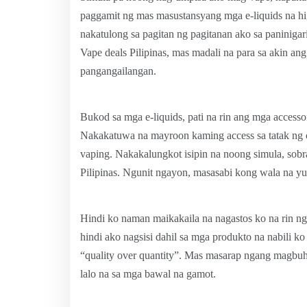
paggamit ng mas masustansyang mga e-liquids na hig
nakatulong sa pagitan ng pagitanan ako sa paninigari
Vape deals Pilipinas, mas madali na para sa akin a
pangangailangan.
Bukod sa mga e-liquids, pati na rin ang mga access
Nakakatuwa na mayroon kaming access sa tatak ng 
vaping. Nakakalungkot isipin na noong simula, sob
Pilipinas. Ngunit ngayon, masasabi kong wala na yun
Hindi ko naman maikakaila na nagastos ko na rin ng
hindi ako nagsisi dahil sa mga produkto na nabili ko 
“quality over quantity”. Mas masarap ngang magbuh
lalo na sa mga bawal na gamot.