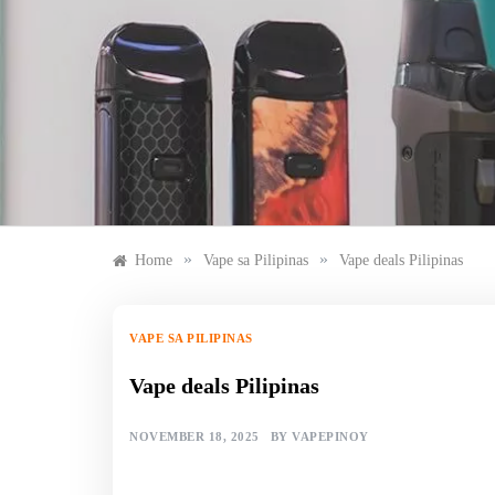
Skip
to
content
»
»
Home
Vape sa Pilipinas
Vape deals Pilipinas
VAPE SA PILIPINAS
Vape deals Pilipinas
NOVEMBER 18, 2025
BY
VAPEPINOY