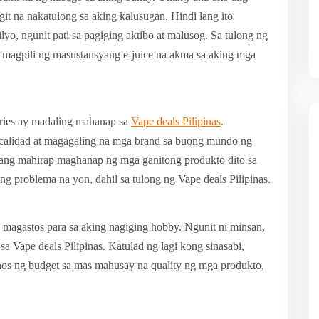
it na nakatulong sa aking kalusugan. Hindi lang ito
lyo, ngunit pati sa pagiging aktibo at malusog. Sa tulong ng
ng magpili ng masustansyang e-juice na akma sa aking mga
ories ay madaling mahanap sa
Vape deals Pilipinas
.
calidad at magagaling na mga brand sa buong mundo ng
rang mahirap maghanap ng mga ganitong produkto dito sa
g problema na yon, dahil sa tulong ng Vape deals Pilipinas.
 magastos para sa aking nagiging hobby. Ngunit ni minsan,
sa Vape deals Pilipinas. Katulad ng lagi kong sinasabi,
os ng budget sa mas mahusay na quality ng mga produkto,