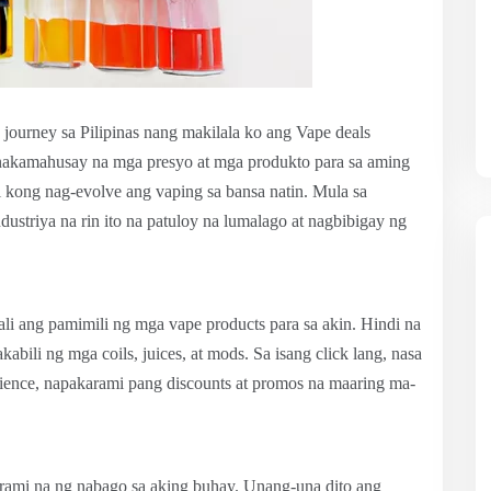
journey sa Pilipinas nang makilala ko ang Vape deals
pinakamahusay na mga presyo at mga produkto para sa aming
 kong nag-evolve ang vaping sa bansa natin. Mula sa
ndustriya na rin ito na patuloy na lumalago at nagbibigay ng
li ang pamimili ng mga vape products para sa akin. Hindi na
bili ng mga coils, juices, at mods. Sa isang click lang, nasa
nience, napakarami pang discounts at promos na maaring ma-
ami na ng nabago sa aking buhay. Unang-una dito ang