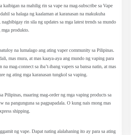
 kaibigan na mahilig rin sa vape na mag-subscribe sa Vape
it dahil sa halaga ng kaalaman at karanasan na makukuha
 nagbibigay rin sila ng updates sa mga latest trends sa mundo
g mga produkto.
patuloy na lumalago ang ating vaper community sa Pilipinas.
adali, mas mura, at mas kaaya-aya ang mundo ng vaping para
 na mag-connect sa iba’t-ibang vapers sa bansa natin, at mas
re ng ating mga karanasan tungkol sa vaping.
 sa Pilipinas, maaring mag-order ng mga vaping products sa
araw na pangunguna sa pagpapadala. O kung nais mong mas
xpress shipping.
gamit ng vape. Dapat nating alalahaning ito ay para sa ating