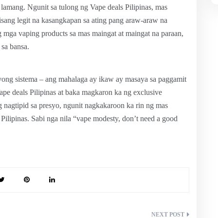
” lamang. Ngunit sa tulong ng Vape deals Pilipinas, mas
 isang legit na kasangkapan sa ating pang araw-araw na
mga vaping products sa mas maingat at maingat na paraan,
 sa bansa.
yong sistema – ang mahalaga ay ikaw ay masaya sa paggamit
ape deals Pilipinas at baka magkaron ka ng exclusive
ng nagtipid sa presyo, ngunit nagkakaroon ka rin ng mas
ilipinas. Sabi nga nila “vape modesty, don’t need a good