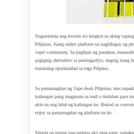
Nagsisimula ang kwento ko tungkol sa aking vaping 
Pilipinas. Isang online platform na nagbibigay ng 
vaper community. Sa paglipas ng panahon, masasabi
pagiging alternative sa paninigarilyo, naging isang i
maraming oportunidad sa mga Pilipino.
Sa pamamagitan ng Vape deals Pilipinas, mas napada
kailangan pang magpunta sa mall o tindahan para maka
akin na ang lahat ng kailangan ko. Bukod sa conve
enjoy sa pamamagitan ng platform na ito.
Simula pa noong nag-umpisa ako mag-vape, napakar