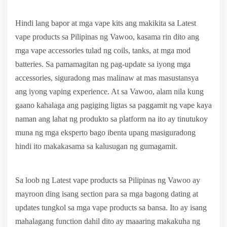
Hindi lang bapor at mga vape kits ang makikita sa Latest
vape products sa Pilipinas ng Vawoo, kasama rin dito ang
mga vape accessories tulad ng coils, tanks, at mga mod
batteries. Sa pamamagitan ng pag-update sa iyong mga
accessories, siguradong mas malinaw at mas masustansya
ang iyong vaping experience. At sa Vawoo, alam nila kung
gaano kahalaga ang pagiging ligtas sa paggamit ng vape kaya
naman ang lahat ng produkto sa platform na ito ay tinutukoy
muna ng mga eksperto bago ibenta upang masiguradong
hindi ito makakasama sa kalusugan ng gumagamit.
Sa loob ng Latest vape products sa Pilipinas ng Vawoo ay
mayroon ding isang section para sa mga bagong dating at
updates tungkol sa mga vape products sa bansa. Ito ay isang
mahalagang function dahil dito ay maaaring makakuha ng