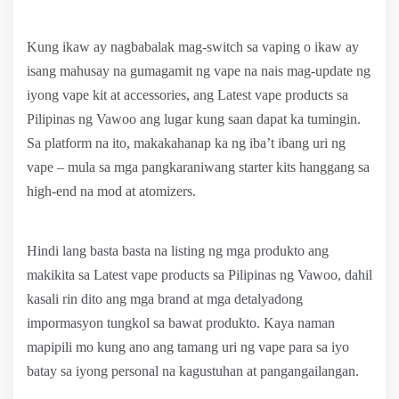
Kung ikaw ay nagbabalak mag-switch sa vaping o ikaw ay
isang mahusay na gumagamit ng vape na nais mag-update ng
iyong vape kit at accessories, ang Latest vape products sa
Pilipinas ng Vawoo ang lugar kung saan dapat ka tumingin.
Sa platform na ito, makakahanap ka ng iba’t ibang uri ng
vape – mula sa mga pangkaraniwang starter kits hanggang sa
high-end na mod at atomizers.
Hindi lang basta basta na listing ng mga produkto ang
makikita sa Latest vape products sa Pilipinas ng Vawoo, dahil
kasali rin dito ang mga brand at mga detalyadong
impormasyon tungkol sa bawat produkto. Kaya naman
mapipili mo kung ano ang tamang uri ng vape para sa iyo
batay sa iyong personal na kagustuhan at pangangailangan.