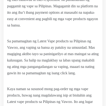
paggamit ng vape sa Pilipinas. Magagamit din sa platform na
ito ang iba’t ibang payment options at masasabi na napaka-
easy at convenient ang pagbili ng mga vape products ngayon
sa bansa.
Sa pamamagitan ng Latest Vape products sa Pilipinas ng
Vawoo, ang vaping sa bansa ay patuloy na umuunlad. Mas
magiging aktibo tayo sa paninigarilyo at mas maingat sa ating
kalusugan. Sa halip na maglakbay sa labas upang makabili
ng ating mga pangangailangan sa vaping, maaari na nating
gawin ito sa pamamagitan ng isang click lang.
Kaya naman sa susunod mong pag-order ng mga vape
products, huwag nang magdalawang isip at bisitahin ang
Latest vape products sa Pilipinas ng Vawoo. Ito ang lugar