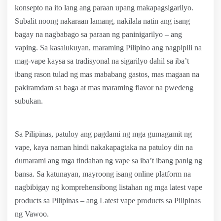
konsepto na ito lang ang paraan upang makapagsigarilyo.
Subalit noong nakaraan lamang, nakilala natin ang isang
bagay na nagbabago sa paraan ng paninigarilyo – ang
vaping. Sa kasalukuyan, maraming Pilipino ang nagpipili na
mag-vape kaysa sa tradisyonal na sigarilyo dahil sa iba’t
ibang rason tulad ng mas mababang gastos, mas magaan na
pakiramdam sa baga at mas maraming flavor na pwedeng
subukan.
Sa Pilipinas, patuloy ang pagdami ng mga gumagamit ng
vape, kaya naman hindi nakakapagtaka na patuloy din na
dumarami ang mga tindahan ng vape sa iba’t ibang panig ng
bansa. Sa katunayan, mayroong isang online platform na
nagbibigay ng komprehensibong listahan ng mga latest vape
products sa Pilipinas – ang Latest vape products sa Pilipinas
ng Vawoo.