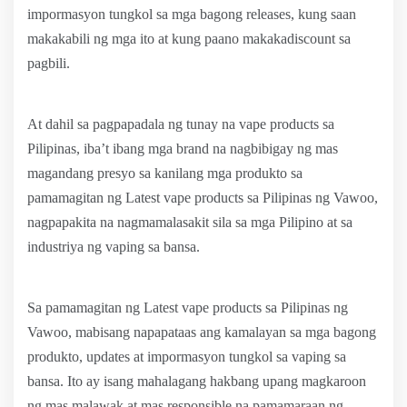
impormasyon tungkol sa mga bagong releases, kung saan
makakabili ng mga ito at kung paano makakadiscount sa
pagbili.
At dahil sa pagpapadala ng tunay na vape products sa
Pilipinas, iba’t ibang mga brand na nagbibigay ng mas
magandang presyo sa kanilang mga produkto sa
pamamagitan ng Latest vape products sa Pilipinas ng Vawoo,
nagpapakita na nagmamalasakit sila sa mga Pilipino at sa
industriya ng vaping sa bansa.
Sa pamamagitan ng Latest vape products sa Pilipinas ng
Vawoo, mabisang napapataas ang kamalayan sa mga bagong
produkto, updates at impormasyon tungkol sa vaping sa
bansa. Ito ay isang mahalagang hakbang upang magkaroon
ng mas malawak at mas responsible na pamamaraan ng