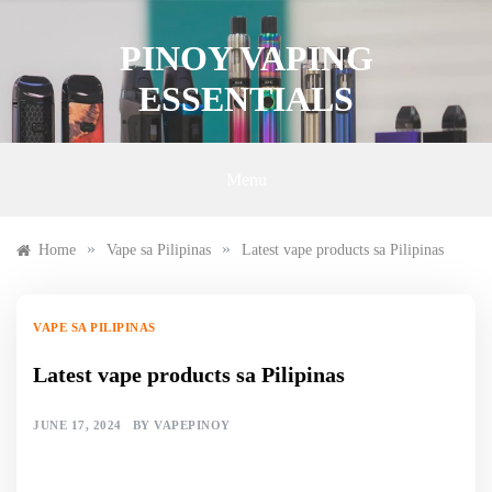
Skip
to
PINOY VAPING
content
ESSENTIALS
Menu
»
»
Home
Vape sa Pilipinas
Latest vape products sa Pilipinas
VAPE SA PILIPINAS
Latest vape products sa Pilipinas
JUNE 17, 2024
BY
VAPEPINOY