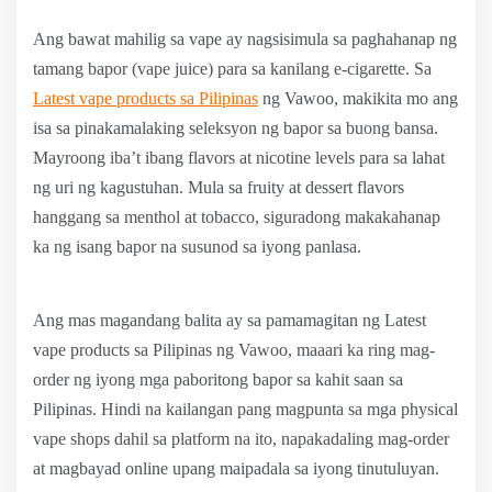
Ang bawat mahilig sa vape ay nagsisimula sa paghahanap ng
tamang bapor (vape juice) para sa kanilang e-cigarette. Sa
Latest vape products sa Pilipinas
ng Vawoo, makikita mo ang
isa sa pinakamalaking seleksyon ng bapor sa buong bansa.
Mayroong iba’t ibang flavors at nicotine levels para sa lahat
ng uri ng kagustuhan. Mula sa fruity at dessert flavors
hanggang sa menthol at tobacco, siguradong makakahanap
ka ng isang bapor na susunod sa iyong panlasa.
Ang mas magandang balita ay sa pamamagitan ng Latest
vape products sa Pilipinas ng Vawoo, maaari ka ring mag-
order ng iyong mga paboritong bapor sa kahit saan sa
Pilipinas. Hindi na kailangan pang magpunta sa mga physical
vape shops dahil sa platform na ito, napakadaling mag-order
at magbayad online upang maipadala sa iyong tinutuluyan.