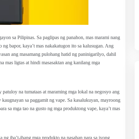
gayon sa Pilipinas. Sa paglipas ng panahon, mas marami nang
yo ng bapor, kaya’t mas nakakatugon ito sa kalusugan. Ang
asan ang masamang pulohang hatid ng paninigarilyo, dahil
a mas ligtas at hindi masasaktan ang kanilang mga
ay patuloy na tumataas at maraming mga lokal na negosyo ang
ay kaugnayan sa paggamit ng vape. Sa kasalukuyan, mayroong
ara sa mga tao na gusto ng mga produktong vape, kaya’t mas
a ng iba’t-ibang mga produkto na pasahan para sa iyong