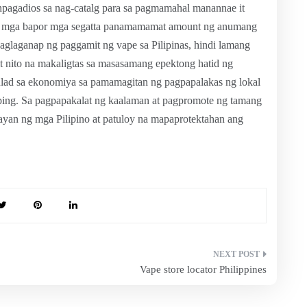
pagadios sa nag-catalg para sa pagmamahal manannae it
t ng mga bapor mga segatta panamamamat amount ng anumang
paglaganap ng paggamit ng vape sa Pilipinas, hindi lamang
t nito na makaligtas sa masasamang epektong hatid ng
unlad sa ekonomiya sa pamamagitan ng pagpapalakas ng lokal
aping. Sa pagpapakalat ng kaalaman at pagpromote ng tamang
ayan ng mga Pilipino at patuloy na mapaprotektahan ang
Vape store locator Philippines