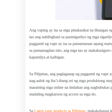
Ang vaping ay isa sa mga pinakasikat na libangan n
tao ang nabibighani sa paninigarilyo ng mga sigaril
paggamit ng vape ay isa sa pamamaraan upang maiw
sa pamamagitan nito, ang mga tao ay makakasiguro n
kapamilya at kaibigan.
Sa Pilipinas, ang paglaganap ng paggamit ng vape 
nag-aalok ng iba’t-ibang uri ng mga produktong m
maraming mga online na tindahan ang nagbubukas p
madaling magkaroon ng access sa mga ito.
Sa
Latest vape products sa Pilipinas
, makakahanap k