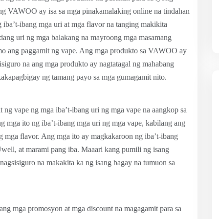
 ang VAWOO ay isa sa mga pinakamalaking online na tindahan
ba’t-ibang mga uri at mga flavor na tanging makikita
dang uri ng mga balakang na mayroong mga masamang
 mo ang paggamit ng vape. Ang mga produkto sa VAWOO ay
nisiguro na ang mga produkto ay nagtatagal ng mahabang
kakapagbigay ng tamang payo sa mga gumagamit nito.
g vape ng mga iba’t-ibang uri ng mga vape na aangkop sa
g mga ito ng iba’t-ibang mga uri ng mga vape, kabilang ang
l ng mga flavor. Ang mga ito ay magkakaroon ng iba’t-ibang
ell, at marami pang iba. Maaari kang pumili ng isang
 nagsisiguro na makakita ka ng isang bagay na tumuon sa
ng mga promosyon at mga discount na magagamit para sa