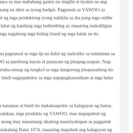
ya sa mas mababang gastos na singilin at tiyakin na ang
akang na alien sa iyong budget. Pagpasok sa VAWOO ay
dad ng mga produktong iyong nakikita sa iba pang mga onlibe
lahat ng kanilang mga butlumbing ay maaaring makaliligtas
g mga nagabang mga huling brand ng mga balak na ito.
a pagsunod sa mga tip na dulot ng narkotiko sa nalalaman sa
OO sa parehong bayan at panayam ng pinapag-usapan. Nag-
na maka-unnap ng tungkol sa mga dangerong pinapasadung ito.
y hindi nagpapatuloy sa mga napapagkasunduan at mga batas
a tumataas at hindi ito makakaapekto sa kalagayan ng bansa.
-balakau, mga produkto ng VAWOO, mas mapapabuti ng
a taong may masamang sikalong masisiyahapan sa paggamit
anukalang Batas 1074, maaaring mapabuti ang kalagayan ng