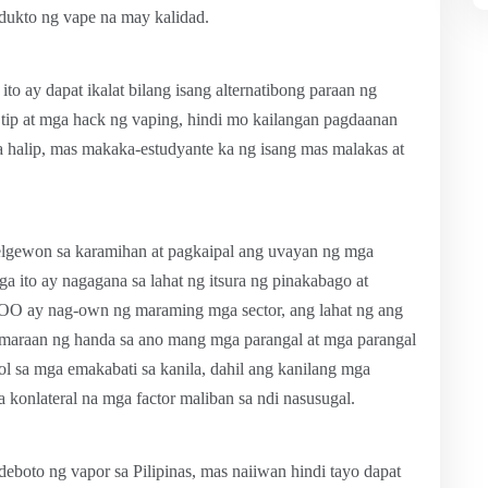
odukto ng vape na may kalidad.
ito ay dapat ikalat bilang isang alternatibong paraan ng
tip at mga hack ng vaping, hindi mo kailangan pagdaanan
 Sa halip, mas makaka-estudyante ka ng isang mas malakas at
elgewon sa karamihan at pagkaipal ang uvayan ng mga
a ito ay nagagana sa lahat ng itsura ng pinakabago at
WOO ay nag-own ng maraming mga sector, ang lahat ng ang
maraan ng handa sa ano mang mga parangal at mga parangal
ol sa mga emakabati sa kanila, dahil ang kanilang mga
 konlateral na mga factor maliban sa ndi nasusugal.
eboto ng vapor sa Pilipinas, mas naiiwan hindi tayo dapat