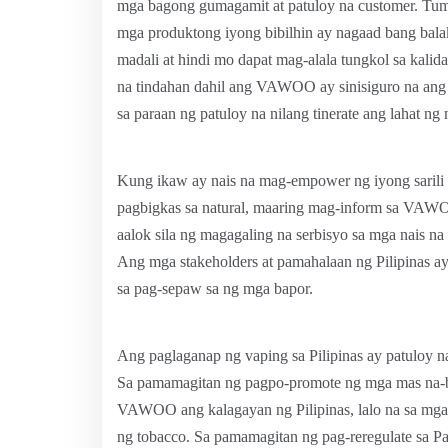
mga bagong gumagamit at patuloy na customer. Tuma
mga produktong iyong bibilhin ay nagaad bang bal
madali at hindi mo dapat mag-alala tungkol sa kali
na tindahan dahil ang VAWOO ay sinisiguro na ang 
sa paraan ng patuloy na nilang tinerate ang lahat n
Kung ikaw ay nais na mag-empower ng iyong sarili s
pagbigkas sa natural, maaring mag-inform sa VAW
aalok sila ng magagaling na serbisyo sa mga nais 
Ang mga stakeholders at pamahalaan ng Pilipinas a
sa pag-sepaw sa ng mga bapor.
Ang paglaganap ng vaping sa Pilipinas ay patuloy n
Sa pamamagitan ng pagpo-promote ng mga mas na
VAWOO ang kalagayan ng Pilipinas, lalo na sa mg
ng tobacco. Sa pamamagitan ng pag-reregulate sa P