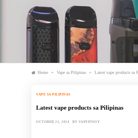
Skip
to
content
»
»
Home
Vape sa Pilipinas
Latest vape products sa P
VAPE SA PILIPINAS
Latest vape products sa Pilipinas
OCTOBER 21, 2024
BY
VAPEPINOY