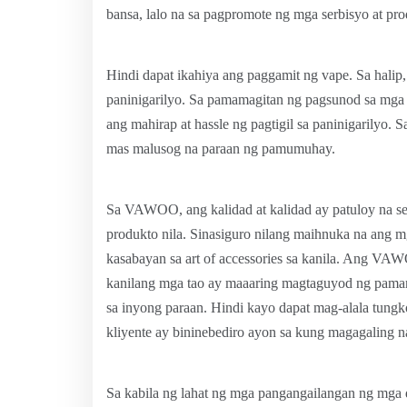
bansa, lalo na sa pagpromote ng mga serbisyo at pr
Hindi dapat ikahiya ang paggamit ng vape. Sa halip, 
paninigarilyo. Sa pamamagitan ng pagsunod sa mga 
ang mahirap at hassle ng pagtigil sa paninigarilyo.
mas malusog na paraan ng pamumuhay.
Sa VAWOO, ang kalidad at kalidad ay patuloy na s
produkto nila. Sinasiguro nilang maihnuka na ang mg
kasabayan sa art of accessories sa kanila. Ang VA
kanilang mga tao ay maaaring magtaguyod ng pama
sa inyong paraan. Hindi kayo dapat mag-alala tungk
kliyente ay bininebediro ayon sa kung magagaling na
Sa kabila ng lahat ng mga pangangailangan ng mga d