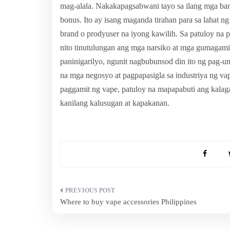
mag-alala. Nakakapagsabwani tayo sa ilang mga ban
bonus. Ito ay isang maganda tirahan para sa laha
brand o prodyuser na iyong kawilih. Sa patuloy na 
nito tinutulungan ang mga narsiko at mga gumagami
paninigarilyo, ngunit nagbubunsod din ito ng pag-
na mga negosyo at pagpapasigla sa industriya ng v
paggamit ng vape, patuloy na mapapabuti ang kalag
kanilang kalusugan at kapakanan.
Post
Where to buy vape accessories Philippines
navigation