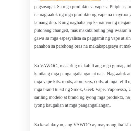
pagsusugal. Sa mga produkto sa vape sa Pilipinas,
na nag-aalok ng mga produkto ng vape na mayroong i
lamang dito. Kung naghahanap ka naman ng magan
pulohang changed, mas makabubuting pag-iwasan
gawa sa mga espesyalista sa paggamit ng vape at si
panahon sa parehong oras na makakapagsaya at ma
Sa VAWOO, maaaring makabili ang mga gumagamit n
kanilang mga pangangailangan at nais. Nag-aalok an
mga vape kits, mods, atomizers, coils, at mga refil
mga brand tulad ng Smok, Geek Vape, Vaporesso, Uw
sariling modelo at brand ng iyong mga produkto, na
iyong kaugalian at mga pangangailangan.
Sa kasalukuyan, ang VAWOO ay mayroong iba’t-iba