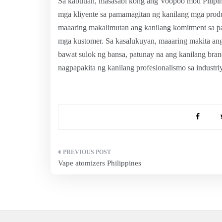
Sa kabuuan, masasabi kong ang Voopoo mod Pilipin
mga kliyente sa pamamagitan ng kanilang mga produ
maaaring makalimutan ang kanilang komitment sa pa
mga kustomer. Sa kasalukuyan, maaaring makita an
bawat sulok ng bansa, patunay na ang kanilang bran
nagpapakita ng kanilang profesionalismo sa industri
Post
Vape atomizers Philippines
navigation