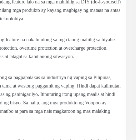
dang feature lalo na sa mga mahihilig sa DIY (do-it-yourself)
ilang mga produkto ay kayang magbigay ng mataas na antas
teknolohiya.
g feature na nakatutulong sa mga taong mahilig sa biyahe.
rotection, overtime protection at overcharge protection,
s at tatagal sa kahit anong sitwasyon.
g sa pagpapalakas sa industriya ng vaping sa Pilipinas,
ga tama at wastong paggamit ng vaping. Hindi dapat kalimutan
s ng paninigarilyo. Itinuturing itong upang maalis at hindi
i ng bisyo. Sa halip, ang mga produkto ng Voopoo ay
ernatibo at para sa mga nais magkaroon ng mas malaking