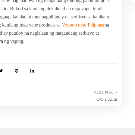
as ay naglalarawan ng magandang totoong pakikitungo sa
kto. Bukod sa kanilang dekalidad na mga vape, hindi
gpapakalidad at mga naghihintay na serbisyo sa kanilang
g kanilang mga vape products sa
Voopoo mod Pilipinas
sa
d ay patuloy na naglalaan ng magandang serbisyo at
ya ng vaping.
Oxva Xlim