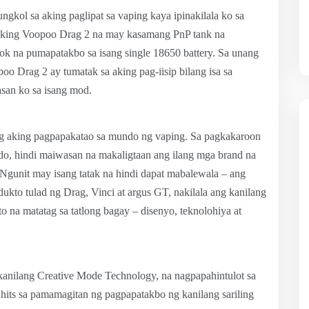
gkol sa aking paglipat sa vaping kaya ipinakilala ko sa
g aking Voopoo Drag 2 na may kasamang PnP tank na
ok na pumapatakbo sa isang single 18650 battery. Sa unang
oo Drag 2 ay tumatak sa aking pag-iisip bilang isa sa
san ko sa isang mod.
g aking pagpapakatao sa mundo ng vaping. Sa pagkakaroon
o, hindi maiwasan na makaligtaan ang ilang mga brand na
 Ngunit may isang tatak na hindi dapat mabalewala – ang
to tulad ng Drag, Vinci at argus GT, nakilala ang kanilang
 na matatag sa tatlong bagay – disenyo, teknolohiya at
 kanilang Creative Mode Technology, na nagpapahintulot sa
its sa pamamagitan ng pagpapatakbo ng kanilang sariling