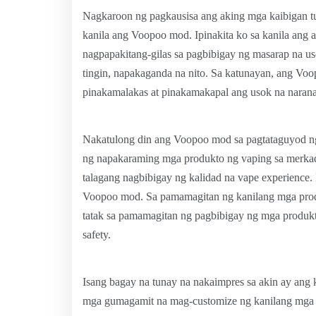
Nagkaroon ng pagkausisa ang aking mga kaibigan tun
kanila ang Voopoo mod. Ipinakita ko sa kanila an
nagpapakitang-gilas sa pagbibigay ng masarap na us
tingin, napakaganda na nito. Sa katunayan, ang Voop
pinakamalakas at pinakamakapal ang usok na narana
Nakatulong din ang Voopoo mod sa pagtataguyod n
ng napakaraming mga produkto ng vaping sa merkad
talagang nagbibigay ng kalidad na vape experience.
Voopoo mod. Sa pamamagitan ng kanilang mga produk
tatak sa pamamagitan ng pagbibigay ng mga produkto
safety.
Isang bagay na tunay na nakaimpres sa akin ay ang
mga gumagamit na mag-customize ng kanilang mga h