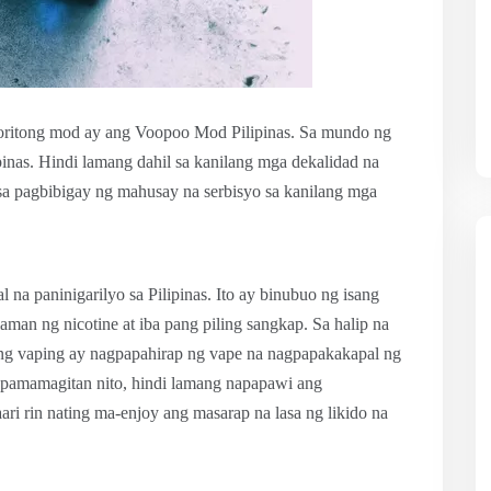
boritong mod ay ang Voopoo Mod Pilipinas. Sa mundo ng
pinas. Hindi lamang dahil sa kanilang mga dekalidad na
n sa pagbibigay ng mahusay na serbisyo sa kanilang mga
al na paninigarilyo sa Pilipinas. Ito ay binubuo ng isang
laman ng nicotine at iba pang piling sangkap. Sa halip na
ang vaping ay nagpapahirap ng vape na nagpapakakapal ng
a pamamagitan nito, hindi lamang napapawi ang
ri rin nating ma-enjoy ang masarap na lasa ng likido na