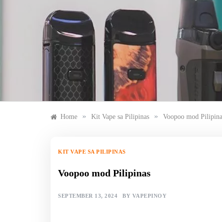
Skip
to
content
»
»
Home
Kit Vape sa Pilipinas
Voopoo mod Pilipina
KIT VAPE SA PILIPINAS
Voopoo mod Pilipinas
SEPTEMBER 13, 2024
BY
VAPEPINOY