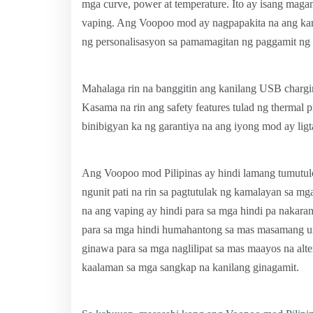
mga curve, power at temperature. Ito ay isang magan
vaping. Ang Voopoo mod ay nagpapakita na ang kan
ng personalisasyon sa pamamagitan ng paggamit ng 
Mahalaga rin na banggitin ang kanilang USB chargin
Kasama na rin ang safety features tulad ng thermal p
binibigyan ka ng garantiya na ang iyong mod ay ligta
Ang Voopoo mod Pilipinas ay hindi lamang tumutulon
ngunit pati na rin sa pagtutulak ng kamalayan sa m
na ang vaping ay hindi para sa mga hindi pa nakarana
para sa mga hindi humahantong sa mas masamang ur
ginawa para sa mga naglilipat sa mas maayos na alt
kaalaman sa mga sangkap na kanilang ginagamit.