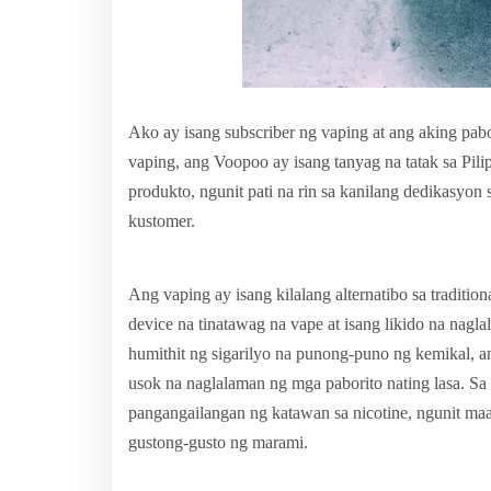
Ako ay isang subscriber ng vaping at ang aking pa
vaping, ang Voopoo ay isang tanyag na tatak sa Pili
produkto, ngunit pati na rin sa kanilang dedikasyo
kustomer.
Ang vaping ay isang kilalang alternatibo sa tradition
device na tinatawag na vape at isang likido na nagla
humithit ng sigarilyo na punong-puno ng kemikal, 
usok na naglalaman ng mga paborito nating lasa. S
pangangailangan ng katawan sa nicotine, ngunit maaa
gustong-gusto ng marami.