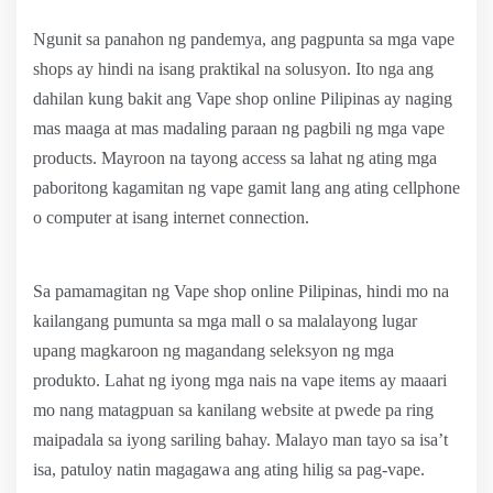
Ngunit sa panahon ng pandemya, ang pagpunta sa mga vape
shops ay hindi na isang praktikal na solusyon. Ito nga ang
dahilan kung bakit ang Vape shop online Pilipinas ay naging
mas maaga at mas madaling paraan ng pagbili ng mga vape
products. Mayroon na tayong access sa lahat ng ating mga
paboritong kagamitan ng vape gamit lang ang ating cellphone
o computer at isang internet connection.
Sa pamamagitan ng Vape shop online Pilipinas, hindi mo na
kailangang pumunta sa mga mall o sa malalayong lugar
upang magkaroon ng magandang seleksyon ng mga
produkto. Lahat ng iyong mga nais na vape items ay maaari
mo nang matagpuan sa kanilang website at pwede pa ring
maipadala sa iyong sariling bahay. Malayo man tayo sa isa’t
isa, patuloy natin magagawa ang ating hilig sa pag-vape.