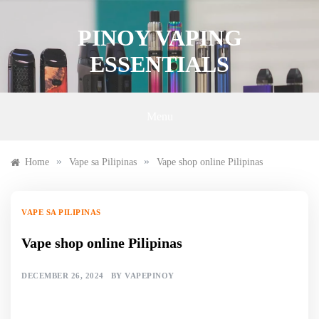
Skip
to
PINOY VAPING
content
ESSENTIALS
Menu
»
»
Home
Vape sa Pilipinas
Vape shop online Pilipinas
VAPE SA PILIPINAS
Vape shop online Pilipinas
DECEMBER 26, 2024
BY
VAPEPINOY