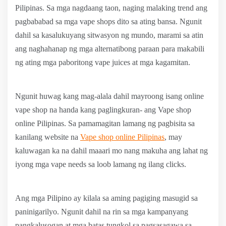
Pilipinas. Sa mga nagdaang taon, naging malaking trend ang
pagbababad sa mga vape shops dito sa ating bansa. Ngunit
dahil sa kasalukuyang sitwasyon ng mundo, marami sa atin
ang naghahanap ng mga alternatibong paraan para makabili
ng ating mga paboritong vape juices at mga kagamitan.
Ngunit huwag kang mag-alala dahil mayroong isang online
vape shop na handa kang paglingkuran- ang Vape shop
online Pilipinas. Sa pamamagitan lamang ng pagbisita sa
kanilang website na
Vape shop online Pilipinas
, may
kaluwagan ka na dahil maaari mo nang makuha ang lahat ng
iyong mga vape needs sa loob lamang ng ilang clicks.
Ang mga Pilipino ay kilala sa aming pagiging masugid sa
paninigarilyo. Ngunit dahil na rin sa mga kampanyang
pangkalusogan at mga batas tungkol sa pagsasagawa sa