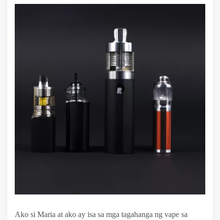
Ako si Maria at ako ay isa sa mga tagahanga ng vape sa