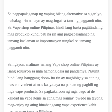
Sa pagpapalaganap ng vaping bilang alternative sa sigarilyo,
mahalaga rin na tayo ay mag-ingat sa tamang paggamit nito.
Sa Vape shop online Pilipinas, hindi lang basta pagtitinda ng
mga produkto kundi pati na rin ang pagpapalaganap ng
tamang kaalaman at impormasyon tungkol sa tamang
paggamit nito.
Sa ngayon, malinaw na ang Vape shop online Pilipinas ay
isang solusyon sa mga hamong dala ng pandemya. Ngunit
hindi lang hanggang doon- ito rin ay nagbibigay sa atin ng
mas convenient at mas kaaya-aya na paraan ng pagbili ng
mga vape products. Sa pagkakaroon ng mga bago at de-
kalidad na vape items sa ating mga kamay, pwede na tayong
mag-enjoy ng ating hinahangaang vape experience kahit
nasaan man tayo sa Pilipinas.