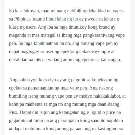
Sa kasalukuyan, marami nang nabibiling dekalidad na vapes
sa Pilipinas, ngunit hindi lahat ng ito ay pwede sa lahat ng
klase ng users. Ang iba sa mga tinutukoy kong brand ay
maganda at mas matagal sa ibang mga pangkaraniwang vape
pen. Sa mga kinahinatnan na ito, ang tamang vape pen ay
dapat magbigay sa user ng epektong nakakasiyempre at
dekalidad na hits na walang anumang epekto sa kalusugan.
Ang suhestyon ko sa iyo ay ang paguhit sa koneksyon ng
epekto sa pamamagitan ng mga vape pen. Ang riskong
bumili ng isang murang vape pen ay medyo nakakakilabot, at
kahit pa maibenta sa mga ito ang murang mga daan-daang
Piso. Dapat din isipin ang katangalan ng e-liquid o juice na
gagamitin at turan na ang parangalan kung saan ito napilitan
at dapat matutunan kung anong paraan ang makasi-ngindera