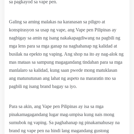
sa pagkayod sa vape pen.
Galing sa aming malakas na karanasan sa piligro at
konspirasyon sa usap ng vape, ang Vape pen Pilipinas ay
nagbigay sa amin ng isang nakakapagdiwang na pagbili ng
mga lens para sa mga ganap na naghahanap ng kalidad at
busilak na epekto ng vaping. Ang shop na ito ay nag-alok ng
mas mataas sa sampung magagandang tindahan para sa mga
manlalaro sa kalidad, kung saan pwede mong matuklasan
ang matunutunan ang lahat ng aspeto na mararatin mo sa
pagbili ng isang brand bagay sa iyo.
Para sa akin, ang Vape pen Pilipinas ay isa sa mga
pinakamagagandang lugar mag-umpisa kung nais mong
sumubok ng vaping. Sa paghahanap ng pinakamahusay na
brand ng vape pen na hindi lang magandang gustong