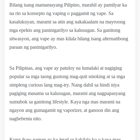
Bilang isang mamamayang Pilipino, marahil ay pamilyar ka
na rin sa konsepto ng vaping o paggamit ng vape. Sa
kasalukuyan, marami sa atin ang nakakaalam na mayroong
mga epekto ang paninigarilyo sa kalusugan. Sa ganitong
sitwasyon, ang vape ay mas kilala bilang isang alternatibong
paraan ng paninigarilyo.
Sa Pilipinas, ang vape ay patuloy na lumalaki at nagiging
popular sa mga taong gustong mag-quit smoking at sa mga
simpleng curious lang mag-try. Nang dahil sa hindi niya
pagiging masama sa kalusugan, marami ang nagpapasyang
sumubok sa ganitong lifestyle. Kaya nga mas marami na
ngayon ang gumagamit ng vaporizer, at ganoon din ang
nagbebenta nito.
Kung ikaw naman ay ka-level or kakilala ko o kaya may