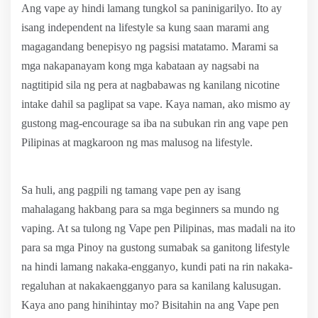
Ang vape ay hindi lamang tungkol sa paninigarilyo. Ito ay
isang independent na lifestyle sa kung saan marami ang
magagandang benepisyo ng pagsisi matatamo. Marami sa
mga nakapanayam kong mga kabataan ay nagsabi na
nagtitipid sila ng pera at nagbabawas ng kanilang nicotine
intake dahil sa paglipat sa vape. Kaya naman, ako mismo ay
gustong mag-encourage sa iba na subukan rin ang vape pen
Pilipinas at magkaroon ng mas malusog na lifestyle.
Sa huli, ang pagpili ng tamang vape pen ay isang
mahalagang hakbang para sa mga beginners sa mundo ng
vaping. At sa tulong ng Vape pen Pilipinas, mas madali na ito
para sa mga Pinoy na gustong sumabak sa ganitong lifestyle
na hindi lamang nakaka-engganyo, kundi pati na rin nakaka-
regaluhan at nakakaengganyo para sa kanilang kalusugan.
Kaya ano pang hinihintay mo? Bisitahin na ang Vape pen