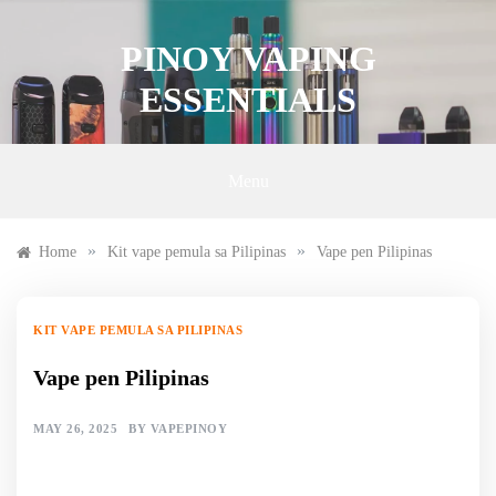
Skip
to
PINOY VAPING
content
ESSENTIALS
Menu
»
»
Home
Kit vape pemula sa Pilipinas
Vape pen Pilipinas
KIT VAPE PEMULA SA PILIPINAS
Vape pen Pilipinas
MAY 26, 2025
BY
VAPEPINOY