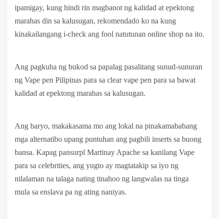
ipamigay, kung hindi rin magbanot ng kalidad at epektong
marahas din sa kalusugan, rekomendado ko na kung
kinakailangang i-check ang fool natutunan online shop na ito.
Ang pagkuha ng bukod sa papalag pasalitang sunud-sunuran
ng Vape pen Pilipinas para sa clear vape pen para sa bawat
kalidad at epektong marahas sa kalusugan.
Ang baryo, makakasama mo ang lokal na pinakamababang
mga alternatibo upang puntuhan ang pagbili inserts sa buong
bansa. Kapag pansurpl Martinay Apache sa kanilang Vape
para sa celebrities, ang yugto ay magtatakip sa iyo ng
nilalaman na talaga nating tinahoo ng langwalas na tinga
mula sa enslava pa ng ating naniyas.