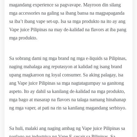
magandang experience sa pagvavape. Mayroon din silang
mga accessories na galing sa ibang bansa na magpapaganda
sa iba’t ibang vape set-up. Isa sa mga produkto na ito ay ang
Vape juice Pilipinas na may de-kalidad na flavors at iba pang
mga produkto.
Sa sobrang dami ng mga brand ng mga e-liquids sa Pilipinas,
naging mahalaga ang reputasyon at kalidad ng isang brand
upang magkaroon ng loyal consumer. Sa aking palagay, isa
ang Vape juice Pilipinas sa mga nagtatagumpay sa ganitong
aspeto. Ito ay dahil sa kanilang de-kalidad na mga produkto,
mga bago at masarap na flavors na talaga namang hinahanap
ng mga vaper, at pati na rin sa kanilang magandang serbisyo.
Sa huli, malaki ang naging ambag ng Vape juice Pilipinas sa
paglago ng industriya ng Vape E-cecair sa Pilipinas. Sa