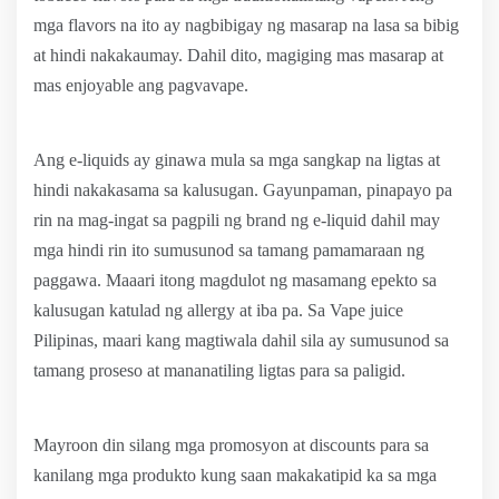
mga flavors na ito ay nagbibigay ng masarap na lasa sa bibig
at hindi nakakaumay. Dahil dito, magiging mas masarap at
mas enjoyable ang pagvavape.
Ang e-liquids ay ginawa mula sa mga sangkap na ligtas at
hindi nakakasama sa kalusugan. Gayunpaman, pinapayo pa
rin na mag-ingat sa pagpili ng brand ng e-liquid dahil may
mga hindi rin ito sumusunod sa tamang pamamaraan ng
paggawa. Maaari itong magdulot ng masamang epekto sa
kalusugan katulad ng allergy at iba pa. Sa Vape juice
Pilipinas, maari kang magtiwala dahil sila ay sumusunod sa
tamang proseso at mananatiling ligtas para sa paligid.
Mayroon din silang mga promosyon at discounts para sa
kanilang mga produkto kung saan makakatipid ka sa mga