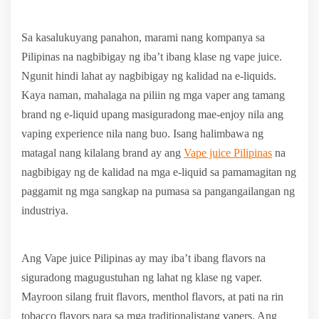
Sa kasalukuyang panahon, marami nang kompanya sa
Pilipinas na nagbibigay ng iba’t ibang klase ng vape juice.
Ngunit hindi lahat ay nagbibigay ng kalidad na e-liquids.
Kaya naman, mahalaga na piliin ng mga vaper ang tamang
brand ng e-liquid upang masiguradong mae-enjoy nila ang
vaping experience nila nang buo. Isang halimbawa ng
matagal nang kilalang brand ay ang
Vape juice Pilipinas
na
nagbibigay ng de kalidad na mga e-liquid sa pamamagitan ng
paggamit ng mga sangkap na pumasa sa pangangailangan ng
industriya.
Ang Vape juice Pilipinas ay may iba’t ibang flavors na
siguradong magugustuhan ng lahat ng klase ng vaper.
Mayroon silang fruit flavors, menthol flavors, at pati na rin
tobacco flavors para sa mga traditionalistang vapers. Ang