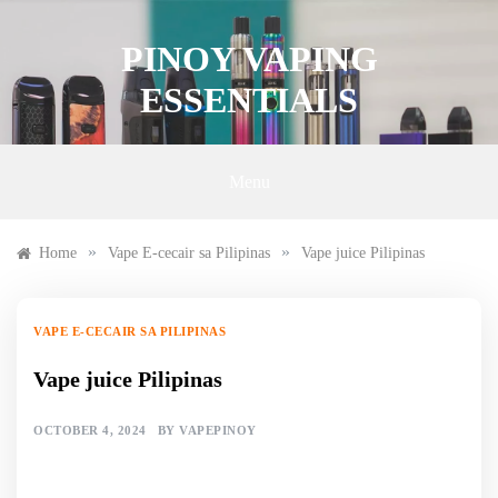
Skip
to
PINOY VAPING
content
ESSENTIALS
Menu
»
»
Home
Vape E-cecair sa Pilipinas
Vape juice Pilipinas
VAPE E-CECAIR SA PILIPINAS
Vape juice Pilipinas
OCTOBER 4, 2024
BY
VAPEPINOY