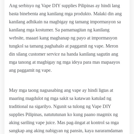
Ang serbisyo ng Vape DIY supplies Pilipinas ay hindi lang
basta binebenta ang kanilang mga produkto. Malaki din ang
kanilang adhikain na magbigay ng tamang impormasyon sa
kanilang mga kostumer. Sa pamamagitan ng kanilang
website, maaari kang maghanap ng payo at impormasyon
tungkol sa tamang paghahalo at paggamit ng vape. Meron
din silang customer service na handa kanilang sagutin ang
mga tanong at magbigay ng mga ideya para mas mapaayos
ang paggamit ng vape.
May mga taong nagsasabing ang vape ay hindi ligtas at
maaring magdulot ng mga sakit sa katawan katulad ng
traditional na sigarilyo. Ngunit sa tulong ng Vape DIY
supplies Pilipinas, natututunan ko kung paano magmix ng
aking sariling vape juice. Mas pag-iingat at kontrol sa mga
sangkap ang aking nabigyan ng pansin, kaya nararamdaman