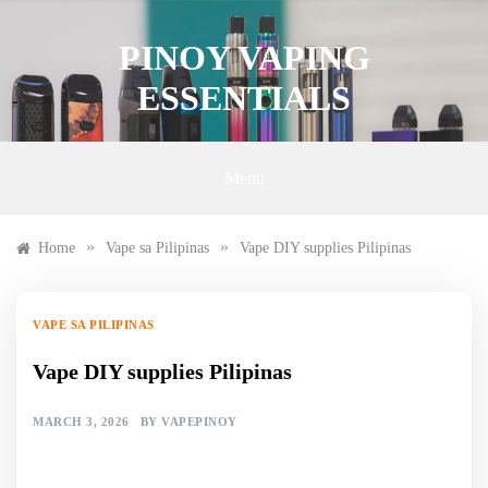
Skip
to
PINOY VAPING
content
ESSENTIALS
Menu
»
»
Home
Vape sa Pilipinas
Vape DIY supplies Pilipinas
VAPE SA PILIPINAS
Vape DIY supplies Pilipinas
MARCH 3, 2026
BY
VAPEPINOY