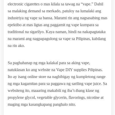
electronic cigarettes o mas kilala sa tawag na “vape.” Dahil
sa malaking demand sa merkado, patuloy na lumalaki ang
industriya ng vape sa bansa. Marami rin ang nagsasabing mas
epektibo at mas ligtas ang paggamit ng vape kumpara sa
traditional na sigarilyo. Kaya naman, hindi na nakapagtataka
na marami ang nagpapagulong sa vape sa Pilipinas, kabilang
na rin ako.
Sa paghahanap ng mga kalakal para sa aking vape,
natuklasan ko ang website na Vape DIY supplies Pilipinas.
Ito ay isang online store na nagbibigay ng kumpletong range
ng mga kagamitan para sa paggawa ng sariling vape juice. Sa
websiteng ito, maaaring makabili ng iba’t-ibang klase ng
propylene glycol, vegetable glycerin, flavorings, nicotine at
maging mga kasangkapang panghalo nito.