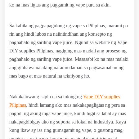
ko na mas ligtas ang paggamit ng vape para sa akin.
Sa kabila ng pagpapagulong ng vape sa Pilipinas, marami pa
rin ang hindi lubos na naiintindihan ang konsepto ng
paghahalo ng sariling vape juice. Ngunit sa website ng Vape
DIY supplies Pilipinas, nagiging mas madali ang proseso ng
paghahalo ng sariling vape juice. Masasabi ko na mas malaki
ang ginhawa na aking nararamdaman sa pagsasamahan ng
mas bago at mas natural na tekniyong ito.
Nakakatuwang isipin na sa tulong ng
Vape DIY supplies
Pilipinas
, hindi lamang ako mas nakakapagligtas ng pera sa
pagbili ng aking mga vape juice, kundi higit sa lahat ay mas
nakapagbibigay ako ng suporta sa lokal na industriya. Kaya
kung ikaw ay isa ring gumagamit ng vape, o gustong mag-
umpisa sa pag-vape, huwag na magdalawang-isip pa at