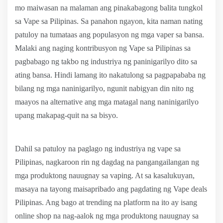
mo maiwasan na malaman ang pinakabagong balita tungkol
sa Vape sa Pilipinas. Sa panahon ngayon, kita naman nating
patuloy na tumataas ang populasyon ng mga vaper sa bansa.
Malaki ang naging kontribusyon ng Vape sa Pilipinas sa
pagbabago ng takbo ng industriya ng paninigarilyo dito sa
ating bansa. Hindi lamang ito nakatulong sa pagpapababa ng
bilang ng mga naninigarilyo, ngunit nabigyan din nito ng
maayos na alternative ang mga matagal nang naninigarilyo
upang makapag-quit na sa bisyo.
Dahil sa patuloy na paglago ng industriya ng vape sa
Pilipinas, nagkaroon rin ng dagdag na pangangailangan ng
mga produktong nauugnay sa vaping. At sa kasalukuyan,
masaya na tayong maisapribado ang pagdating ng Vape deals
Pilipinas. Ang bago at trending na platform na ito ay isang
online shop na nag-aalok ng mga produktong nauugnay sa