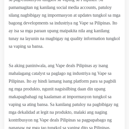
pamamagitan ng kanilang social media accounts, patuloy
silang nagbibigay ng impormasyon at updates tungkol sa mga
bagong developments sa industriya ng Vape sa Pilipinas. Ito
ay isa sa mga paraan upang maipakita nila ang kanilang
tunay na layunin na magbigay ng quality information tungkol
sa vaping sa bansa.
Sa aking paniniwala, ang Vape deals Pilipinas ay isang
mahalagang catalyst sa paglago ng industriya ng Vape sa
Pilipinas. Ito ay hindi lamang isang platform para sa pagbili
ng mga produkto, ngunit nagsisilbing daan din upang
makapagbahagi ng kaalaman at impormasyon tungkol sa
vaping sa ating bansa. Sa kanilang patuloy na pagbibigay ng
mga dekalidad at legit na produkto, malaki ang naging
kontribusyon ng Vape deals Pilipinas sa pagpapabago ng
pananaw ng mga tao tungkol sa vaping dito sa Pilipinas.