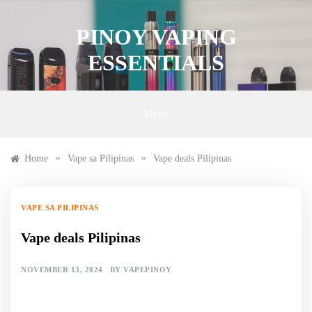
Skip
to
PINOY VAPING
content
ESSENTIALS
Menu
»
»
Home
Vape sa Pilipinas
Vape deals Pilipinas
VAPE SA PILIPINAS
Vape deals Pilipinas
NOVEMBER 13, 2024
BY
VAPEPINOY