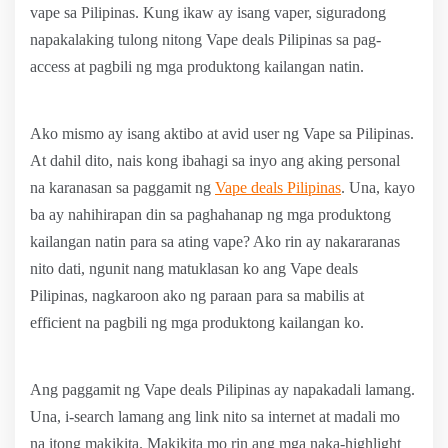
vape sa Pilipinas. Kung ikaw ay isang vaper, siguradong
napakalaking tulong nitong Vape deals Pilipinas sa pag-
access at pagbili ng mga produktong kailangan natin.
Ako mismo ay isang aktibo at avid user ng Vape sa Pilipinas.
At dahil dito, nais kong ibahagi sa inyo ang aking personal
na karanasan sa paggamit ng
Vape deals Pilipinas
. Una, kayo
ba ay nahihirapan din sa paghahanap ng mga produktong
kailangan natin para sa ating vape? Ako rin ay nakararanas
nito dati, ngunit nang matuklasan ko ang Vape deals
Pilipinas, nagkaroon ako ng paraan para sa mabilis at
efficient na pagbili ng mga produktong kailangan ko.
Ang paggamit ng Vape deals Pilipinas ay napakadali lamang.
Una, i-search lamang ang link nito sa internet at madali mo
na itong makikita. Makikita mo rin ang mga naka-highlight