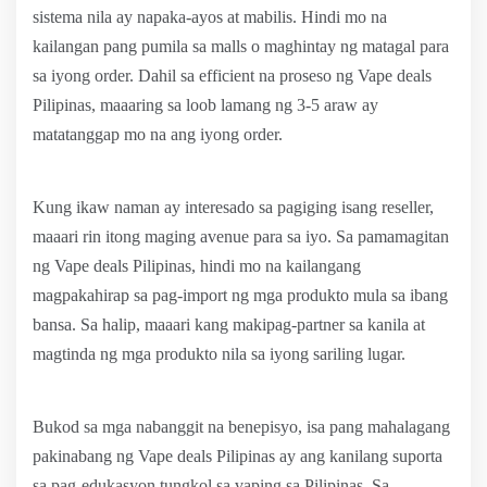
sistema nila ay napaka-ayos at mabilis. Hindi mo na
kailangan pang pumila sa malls o maghintay ng matagal para
sa iyong order. Dahil sa efficient na proseso ng Vape deals
Pilipinas, maaaring sa loob lamang ng 3-5 araw ay
matatanggap mo na ang iyong order.
Kung ikaw naman ay interesado sa pagiging isang reseller,
maaari rin itong maging avenue para sa iyo. Sa pamamagitan
ng Vape deals Pilipinas, hindi mo na kailangang
magpakahirap sa pag-import ng mga produkto mula sa ibang
bansa. Sa halip, maaari kang makipag-partner sa kanila at
magtinda ng mga produkto nila sa iyong sariling lugar.
Bukod sa mga nabanggit na benepisyo, isa pang mahalagang
pakinabang ng Vape deals Pilipinas ay ang kanilang suporta
sa pag-edukasyon tungkol sa vaping sa Pilipinas. Sa