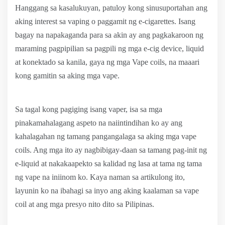
Hanggang sa kasalukuyan, patuloy kong sinusuportahan ang
aking interest sa vaping o paggamit ng e-cigarettes. Isang
bagay na napakaganda para sa akin ay ang pagkakaroon ng
maraming pagpipilian sa pagpili ng mga e-cig device, liquid
at konektado sa kanila, gaya ng mga Vape coils, na maaari
kong gamitin sa aking mga vape.
Sa tagal kong pagiging isang vaper, isa sa mga
pinakamahalagang aspeto na naiintindihan ko ay ang
kahalagahan ng tamang pangangalaga sa aking mga vape
coils. Ang mga ito ay nagbibigay-daan sa tamang pag-init ng
e-liquid at nakakaapekto sa kalidad ng lasa at tama ng tama
ng vape na iniinom ko. Kaya naman sa artikulong ito,
layunin ko na ibahagi sa inyo ang aking kaalaman sa vape
coil at ang mga presyo nito dito sa Pilipinas.