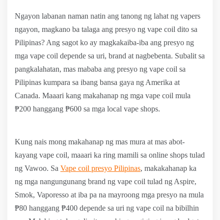
Ngayon labanan naman natin ang tanong ng lahat ng vapers
ngayon, magkano ba talaga ang presyo ng vape coil dito sa
Pilipinas? Ang sagot ko ay magkakaiba-iba ang presyo ng
mga vape coil depende sa uri, brand at nagbebenta. Subalit sa
pangkalahatan, mas mababa ang presyo ng vape coil sa
Pilipinas kumpara sa ibang bansa gaya ng Amerika at
Canada. Maaari kang makahanap ng mga vape coil mula
₱200 hanggang ₱600 sa mga local vape shops.
Kung nais mong makahanap ng mas mura at mas abot-
kayang vape coil, maaari ka ring mamili sa online shops tulad
ng Vawoo. Sa
Vape coil presyo Pilipinas
, makakahanap ka
ng mga nangungunang brand ng vape coil tulad ng Aspire,
Smok, Vaporesso at iba pa na mayroong mga presyo na mula
₱80 hanggang ₱400 depende sa uri ng vape coil na bibilhin