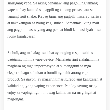
sinisigang vape. Sa aking pananaw, ang pagpili ng tamang
vape coil ay katulad sa pagpili ng tamang prutas para sa
tamang fruit shake. Kapag tama ang pagpili, masarap, sariwa
at nakakatugon sa iyong kagustuhan. Samantala, kung mali
ang pagpili, masasayang ang pera at hindi ka masisiyahan sa
iyong kinalabasan.
Sa huli, ang mahalaga sa lahat ay maging responsable sa
paggamit ng mga vape device. Mahalaga ring alalahanin na
magbasa ng mga impormasyon at sumangguni sa mga
eksperto bago subukan o bumili ng kahit anong vape
product. Sa gayon, ay maaaring masigurado ang kaligtasan at
kalidad ng iyong vaping experience. Patuloy tayong mag-
enjoy sa vaping, ngunit huwag kalimutan na mag-ingat at
mag-ingat.