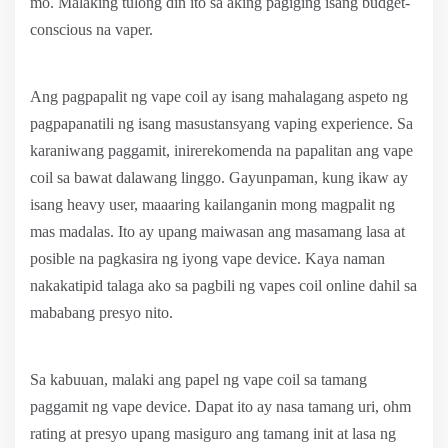
mo. Malaking tulong din ito sa aking pagiging isang budget-
conscious na vaper.
Ang pagpapalit ng vape coil ay isang mahalagang aspeto ng
pagpapanatili ng isang masustansyang vaping experience. Sa
karaniwang paggamit, inirerekomenda na papalitan ang vape
coil sa bawat dalawang linggo. Gayunpaman, kung ikaw ay
isang heavy user, maaaring kailanganin mong magpalit ng
mas madalas. Ito ay upang maiwasan ang masamang lasa at
posible na pagkasira ng iyong vape device. Kaya naman
nakakatipid talaga ako sa pagbili ng vapes coil online dahil sa
mababang presyo nito.
Sa kabuuan, malaki ang papel ng vape coil sa tamang
paggamit ng vape device. Dapat ito ay nasa tamang uri, ohm
rating at presyo upang masiguro ang tamang init at lasa ng