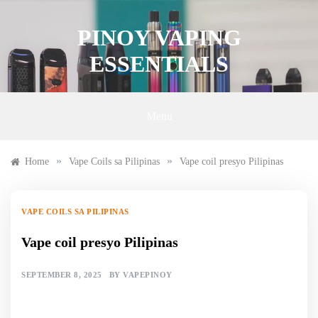
Skip
to
PINOY VAPING
content
ESSENTIALS
Menu
»
»
Home
Vape Coils sa Pilipinas
Vape coil presyo Pilipinas
VAPE COILS SA PILIPINAS
Vape coil presyo Pilipinas
SEPTEMBER 8, 2025
BY
VAPEPINOY