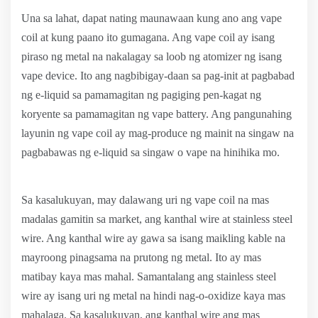
Una sa lahat, dapat nating maunawaan kung ano ang vape
coil at kung paano ito gumagana. Ang vape coil ay isang
piraso ng metal na nakalagay sa loob ng atomizer ng isang
vape device. Ito ang nagbibigay-daan sa pag-init at pagbabad
ng e-liquid sa pamamagitan ng pagiging pen-kagat ng
koryente sa pamamagitan ng vape battery. Ang pangunahing
layunin ng vape coil ay mag-produce ng mainit na singaw na
pagbabawas ng e-liquid sa singaw o vape na hinihika mo.
Sa kasalukuyan, may dalawang uri ng vape coil na mas
madalas gamitin sa market, ang kanthal wire at stainless steel
wire. Ang kanthal wire ay gawa sa isang maikling kable na
mayroong pinagsama na prutong ng metal. Ito ay mas
matibay kaya mas mahal. Samantalang ang stainless steel
wire ay isang uri ng metal na hindi nag-o-oxidize kaya mas
mahalaga. Sa kasalukuyan, ang kanthal wire ang mas