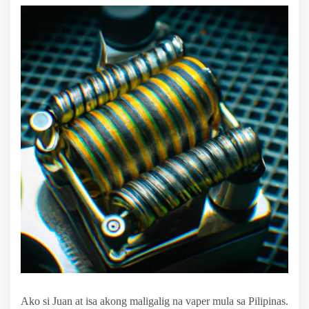
Ako si Juan at isa akong maligalig na vaper mula sa Pilipinas.