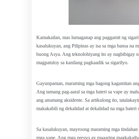
Kamakailan, mas lumaganap ang paggamit ng sigarily
kasalukuyan, ang Pilipinas ay isa sa mga bansa na
buong Asya. Ang teknolohiyang ito ay nagbibigay ng
magpatuloy sa kanilang pagkaadik sa sigarilyo.
Gayunpaman, maraming mga bagong kagamitan ang k
Ang tamang pag-aaral sa mga bateri sa vape ay maha
ang anumang aksidente. Sa artikulong ito, tatalakayi
makakabili ng dekalidad at dekalidad na mga bateri 
Sa kasalukuyan, mayroong maraming mga tindahan at 
mga vape. Ang mga presyo ay maaaring magkakaiba 