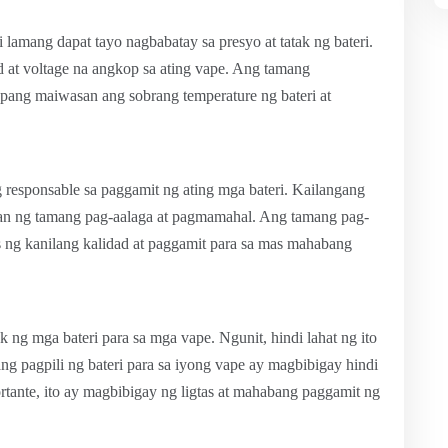
i lamang dapat tayo nagbabatay sa presyo at tatak ng bateri.
 at voltage na angkop sa ating vape. Ang tamang
pang maiwasan ang sobrang temperature ng bateri at
ng responsable sa paggamit ng ating mga bateri. Kailangang
ngan ng tamang pag-aalaga at pagmamahal. Ang tamang pag-
as ng kanilang kalidad at paggamit para sa mas mahabang
 ng mga bateri para sa mga vape. Ngunit, hindi lahat ng ito
ng pagpili ng bateri para sa iyong vape ay magbibigay hindi
tante, ito ay magbibigay ng ligtas at mahabang paggamit ng