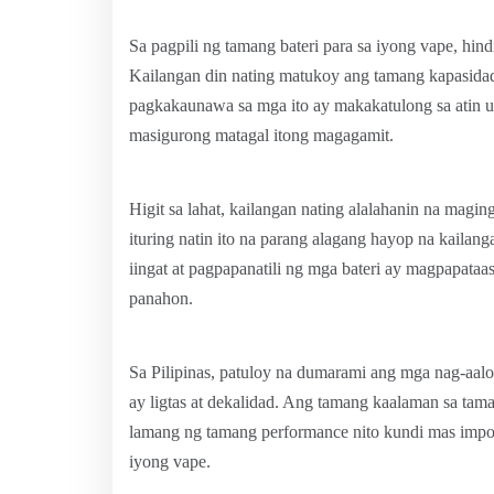
Sa pagpili ng tamang bateri para sa iyong vape, hind
Kailangan din nating matukoy ang tamang kapasidad
pagkakaunawa sa mga ito ay makakatulong sa atin u
masigurong matagal itong magagamit.
Higit sa lahat, kailangan nating alalahanin na magi
ituring natin ito na parang alagang hayop na kaila
iingat at pagpapanatili ng mga bateri ay magpapata
panahon.
Sa Pilipinas, patuloy na dumarami ang mga nag-aalok
ay ligtas at dekalidad. Ang tamang kaalaman sa tama
lamang ng tamang performance nito kundi mas impor
iyong vape.