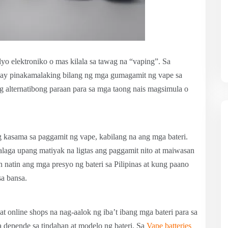
o elektroniko o mas kilala sa tawag na “vaping”. Sa
 may pinakamalaking bilang ng mga gumagamit ng vape sa
 alternatibong paraan para sa mga taong nais magsimula o
asama sa paggamit ng vape, kabilang na ang mga bateri.
laga upang matiyak na ligtas ang paggamit nito at maiwasan
n natin ang mga presyo ng bateri sa Pilipinas at kung paano
sa bansa.
online shops na nag-aalok ng iba’t ibang mga bateri para sa
depende sa tindahan at modelo ng bateri. Sa
Vape batteries