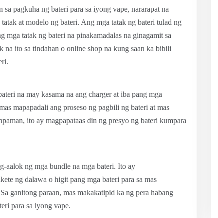
 pagkuha ng bateri para sa iyong vape, nararapat na
tak at modelo ng bateri. Ang mga tatak ng bateri tulad ng
g mga tatak ng bateri na pinakamadalas na ginagamit sa
 na ito sa tindahan o online shop na kung saan ka bibili
ri.
ateri na may kasama na ang charger at iba pang mga
 mas mapapadali ang proseso ng pagbili ng bateri at mas
npaman, ito ay magpapataas din ng presyo ng bateri kumpara
-aalok ng mga bundle na mga bateri. Ito ay
ete ng dalawa o higit pang mga bateri para sa mas
 Sa ganitong paraan, mas makakatipid ka ng pera habang
eri para sa iyong vape.