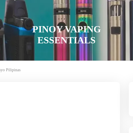
PINOY VAPING
ESSENTIALS
syo Pilipinas