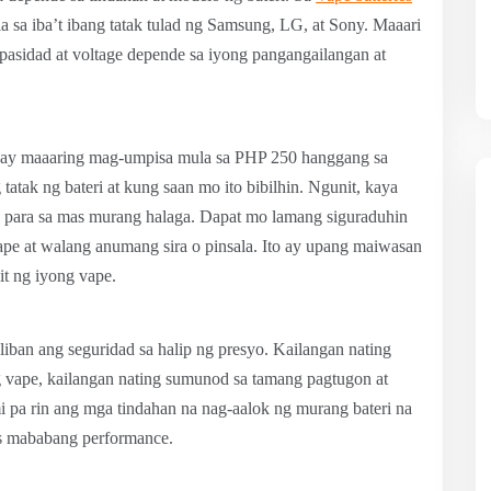
 sa iba’t ibang tatak tulad ng Samsung, LG, at Sony. Maaari
pasidad at voltage depende sa iyong pangangailangan at
nas ay maaaring mag-umpisa mula sa PHP 250 hanggang sa
 tatak ng bateri at kung saan mo ito bibilhin. Ngunit, kaya
i para sa mas murang halaga. Dapat mo lamang siguraduhin
ape at walang anumang sira o pinsala. Ito ay upang maiwasan
it ng iyong vape.
liban ang seguridad sa halip ng presyo. Kailangan nating
ing vape, kailangan nating sumunod sa tamang pagtugon at
i pa rin ang mga tindahan na nag-aalok ng murang bateri na
as mababang performance.