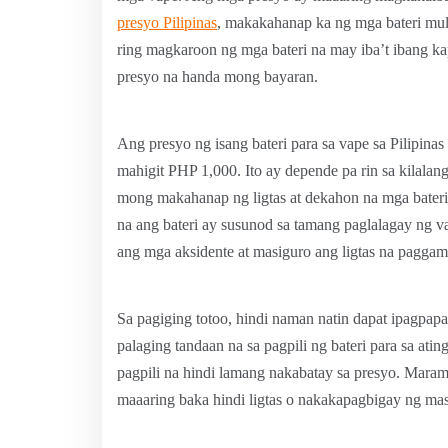
presyo Pilipinas
, makakahanap ka ng mga bateri mula
ring magkaroon ng mga bateri na may iba’t ibang ka
presyo na handa mong bayaran.
Ang presyo ng isang bateri para sa vape sa Pilipi
mahigit PHP 1,000. Ito ay depende pa rin sa kilalang
mong makahanap ng ligtas at dekahon na mga bater
na ang bateri ay susunod sa tamang paglalagay ng v
ang mga aksidente at masiguro ang ligtas na paggam
Sa pagiging totoo, hindi naman natin dapat ipagpapa
palaging tandaan na sa pagpili ng bateri para sa at
pagpili na hindi lamang nakabatay sa presyo. Maram
maaaring baka hindi ligtas o nakakapagbigay ng m