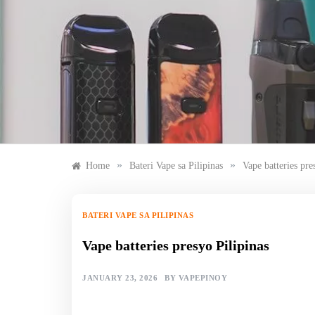
Skip
to
content
»
»
Home
Bateri Vape sa Pilipinas
Vape batteries pre
BATERI VAPE SA PILIPINAS
Vape batteries presyo Pilipinas
JANUARY 23, 2026
BY
VAPEPINOY