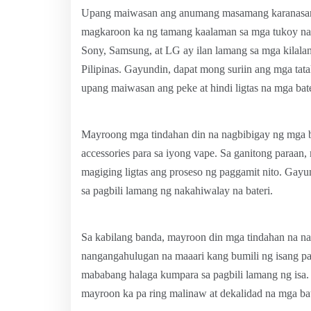
Upang maiwasan ang anumang masamang karanasan sa
magkaroon ka ng tamang kaalaman sa mga tukoy na ta
Sony, Samsung, at LG ay ilan lamang sa mga kilalan
Pilipinas. Gayundin, dapat mong suriin ang mga tatak
upang maiwasan ang peke at hindi ligtas na mga bate
Mayroong mga tindahan din na nagbibigay ng mga b
accessories para sa iyong vape. Sa ganitong paraan,
magiging ligtas ang proseso ng paggamit nito. Gayu
sa pagbili lamang ng nakahiwalay na bateri.
Sa kabilang banda, mayroon din mga tindahan na nag
nangangahulugan na maaari kang bumili ng isang pak
mababang halaga kumpara sa pagbili lamang ng isa.
mayroon ka pa ring malinaw at dekalidad na mga bat