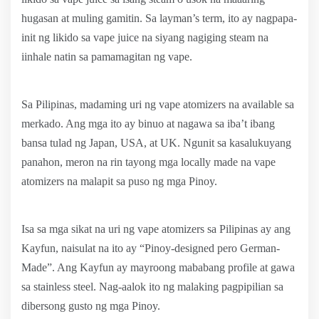
hugasan at muling gamitin. Sa layman’s term, ito ay nagpapa-
init ng likido sa vape juice na siyang nagiging steam na
iinhale natin sa pamamagitan ng vape.
Sa Pilipinas, madaming uri ng vape atomizers na available sa
merkado. Ang mga ito ay binuo at nagawa sa iba’t ibang
bansa tulad ng Japan, USA, at UK. Ngunit sa kasalukuyang
panahon, meron na rin tayong mga locally made na vape
atomizers na malapit sa puso ng mga Pinoy.
Isa sa mga sikat na uri ng vape atomizers sa Pilipinas ay ang
Kayfun, naisulat na ito ay “Pinoy-designed pero German-
Made”. Ang Kayfun ay mayroong mababang profile at gawa
sa stainless steel. Nag-aalok ito ng malaking pagpipilian sa
dibersong gusto ng mga Pinoy.