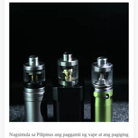
Nagsimula sa Pilipinas ang paggamit ng vape at ang pagiging