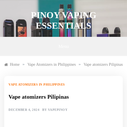
Skip
to
PINOY VAPING
content
ESSENTIALS
Menu
»
»
Home
Vape Atomizers in Philippines
Vape atomizers Pilipinas
VAPE ATOMIZERS IN PHILIPPINES
Vape atomizers Pilipinas
DECEMBER 4, 2024
BY
VAPEPINOY