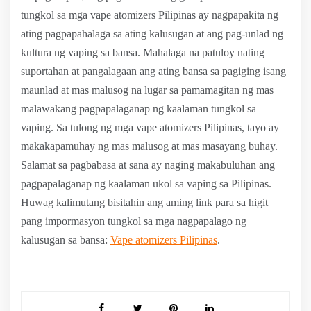
tungkol sa mga vape atomizers Pilipinas ay nagpapakita ng
ating pagpapahalaga sa ating kalusugan at ang pag-unlad ng
kultura ng vaping sa bansa. Mahalaga na patuloy nating
suportahan at pangalagaan ang ating bansa sa pagiging isang
maunlad at mas malusog na lugar sa pamamagitan ng mas
malawakang pagpapalaganap ng kaalaman tungkol sa
vaping. Sa tulong ng mga vape atomizers Pilipinas, tayo ay
makakapamuhay ng mas malusog at mas masayang buhay.
Salamat sa pagbabasa at sana ay naging makabuluhan ang
pagpapalaganap ng kaalaman ukol sa vaping sa Pilipinas.
Huwag kalimutang bisitahin ang aming link para sa higit
pang impormasyon tungkol sa mga nagpapalago ng
kalusugan sa bansa:
Vape atomizers Pilipinas
.