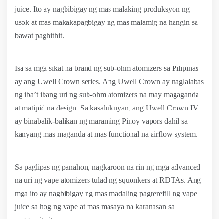
juice. Ito ay nagbibigay ng mas malaking produksyon ng
usok at mas makakapagbigay ng mas malamig na hangin sa
bawat paghithit.
Isa sa mga sikat na brand ng sub-ohm atomizers sa Pilipinas
ay ang Uwell Crown series. Ang Uwell Crown ay naglalabas
ng iba’t ibang uri ng sub-ohm atomizers na may magaganda
at matipid na design. Sa kasalukuyan, ang Uwell Crown IV
ay binabalik-balikan ng maraming Pinoy vapors dahil sa
kanyang mas maganda at mas functional na airflow system.
Sa paglipas ng panahon, nagkaroon na rin ng mga advanced
na uri ng vape atomizers tulad ng squonkers at RDTAs. Ang
mga ito ay nagbibigay ng mas madaling pagrerefill ng vape
juice sa hog ng vape at mas masaya na karanasan sa