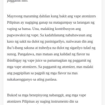
paggamit nito.
Mayroong maraming dahilan kung bakit ang vape atomizers
Pilipinas ay nagiging ganap na matagumpay sa larangan ng
vaping sa bansa. Una, malaking kontribusyon ang
pagwawaksi ng vape. Sa kadahilanang nababawasan ang
kaso ng sakit na dulot ng paninigarilyo, naiiwasan din ang
iba’t-ibang sakuna at trahedya na dulot ng sigarilyo tulad ng
sunog. Pangalawa, mas mataas ang kalidad ng flavor na
ibinibigay ng vape juice sa pamamagitan ng paggamit ng
mga vape atomizers. Sa paggamit ng atomizer, mas malaki
ang pagpipilian sa pagpili ng mga flavor na mas
nakakaengganyo sa ating panlasa.
Bukod sa mga benepisyong nabanggit, ang mga vape
atomizers Pilipinas ay naging instrumento din sa