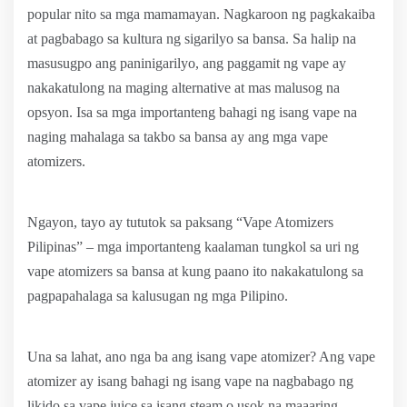
popular nito sa mga mamamayan. Nagkaroon ng pagkakaiba
at pagbabago sa kultura ng sigarilyo sa bansa. Sa halip na
masusugpo ang paninigarilyo, ang paggamit ng vape ay
nakakatulong na maging alternative at mas malusog na
opsyon. Isa sa mga importanteng bahagi ng isang vape na
naging mahalaga sa takbo sa bansa ay ang mga vape
atomizers.
Ngayon, tayo ay tututok sa paksang “Vape Atomizers
Pilipinas” – mga importanteng kaalaman tungkol sa uri ng
vape atomizers sa bansa at kung paano ito nakakatulong sa
pagpapahalaga sa kalusugan ng mga Pilipino.
Una sa lahat, ano nga ba ang isang vape atomizer? Ang vape
atomizer ay isang bahagi ng isang vape na nagbabago ng
likido sa vape juice sa isang steam o usok na maaaring