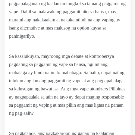
pagpapalaganap ng kaalaman tungkol sa tamang paggamit ng
vape. Dahil sa malawakang paggamit nito sa bansa, mas
marami ang nakakaalam at nakakaintindi na ang vaping ay
isang alternative at mas malusog na option kaysa sa
paninigarilyo.
Sa kasalukuyan, mayroong mga debate at kontrobersya
pagdating sa paggamit ng vape sa bansa, ngunit ang
mahalaga ay hindi natin ito mababago. Sa halip, dapat nating
tutukan ang tamang paggamit ng vape at ang pagpapahalaga
sa kalusugan ng bawat isa. Ang mga vape atomizers Pilipinas
ay nagpapaalala sa atin na tayo ay dapat maging responsable
sa paggamit ng vaping at mas piliin ang mas ligtas na paraan
ng pag-aaliw.
Sa pagtatapos, ang pagkakaroon ng ganap na kaalaman