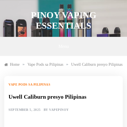
Skip
to
PINOY VAPING
content
ESSENTIALS
Menu
»
»
Home
Vape Pods sa Pilipinas
Uwell Caliburn presyo Pilipinas
VAPE PODS SA PILIPINAS
Uwell Caliburn presyo Pilipinas
SEPTEMBER 5, 2025
BY
VAPEPINOY