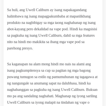
Sa huli, ang Uwell Caliburn ay isang napakagandang
halimbawa ng isang mapagpakumbaba at mapanlikhang
produkto na nagbibigay sa mga taong naghahanap ng isang
abot-kayang pero dekalidad na vape pod. Hindi ka magsisisi
sa pagkuha ng isang Uwell Caliburn, dahil sa mga features
nito na hindi mo makikita sa ibang mga vape pod sa
parehong presyo.
Sa kaganapan na alam mong hindi mo nais na alami ang
isang pagkumpitensya sa cup sa pagitan ng mga bagong
puwang tumugon sa estilo ng pamumuhunan ng tagagawa at
ng nangungale sa anumang sapat na dalubhasa, hindi ka
naghahanggan sa pagkuha ng isang Uwell Caliburn. Buksan
mo pa ang sandaling naghahati. Maghanap ng iyong sariling
Uwell Caliburn sa iyong malapit na tindahan ng vape o