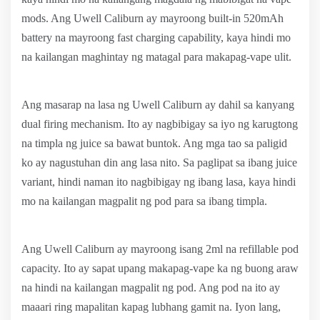
mods. Ang Uwell Caliburn ay mayroong built-in 520mAh
battery na mayroong fast charging capability, kaya hindi mo
na kailangan maghintay ng matagal para makapag-vape ulit.
Ang masarap na lasa ng Uwell Caliburn ay dahil sa kanyang
dual firing mechanism. Ito ay nagbibigay sa iyo ng karugtong
na timpla ng juice sa bawat buntok. Ang mga tao sa paligid
ko ay nagustuhan din ang lasa nito. Sa paglipat sa ibang juice
variant, hindi naman ito nagbibigay ng ibang lasa, kaya hindi
mo na kailangan magpalit ng pod para sa ibang timpla.
Ang Uwell Caliburn ay mayroong isang 2ml na refillable pod
capacity. Ito ay sapat upang makapag-vape ka ng buong araw
na hindi na kailangan magpalit ng pod. Ang pod na ito ay
maaari ring mapalitan kapag lubhang gamit na. Iyon lang,