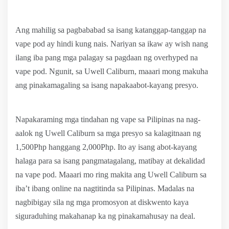
Ang mahilig sa pagbababad sa isang katanggap-tanggap na
vape pod ay hindi kung nais. Nariyan sa ikaw ay wish nang
ilang iba pang mga palagay sa pagdaan ng overhyped na
vape pod. Ngunit, sa Uwell Caliburn, maaari mong makuha
ang pinakamagaling sa isang napakaabot-kayang presyo.
Napakaraming mga tindahan ng vape sa Pilipinas na nag-
aalok ng Uwell Caliburn sa mga presyo sa kalagitnaan ng
1,500Php hanggang 2,000Php. Ito ay isang abot-kayang
halaga para sa isang pangmatagalang, matibay at dekalidad
na vape pod. Maaari mo ring makita ang Uwell Caliburn sa
iba’t ibang online na nagtitinda sa Pilipinas. Madalas na
nagbibigay sila ng mga promosyon at diskwento kaya
siguraduhing makahanap ka ng pinakamahusay na deal.