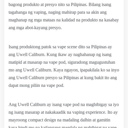
bagong produkto at presyo nito sa Pilipinas. Bilang isang
tagahanga ng vaping, naging mahirap para sa akin ang
maghanap ng mga mataas na kalidad na produkto na kasabay
ang mga abot-kayang presyo.
Isang produktong patok sa vape scene dito sa Pilipinas ay
ang Uwell Caliburn. Kung ikaw ay naghahanap ng isang
matipid at masarap na vape pod, siguradong magugustuhan
mo ang Uwell Caliburn. Kaya ngayon, ipapakilala ko sa inyo
ang Uwell Caliburn presyo sa Pilipinas at kung bakit ito ang
dapat mong piliin na vape pod.
Ang Uwell Caliburn ay isang vape pod na magbibigay sa iyo
ng isang masarap at nakakaadik na vaping experience. Ito ay
mayroong compact design na madaling dalhin at gamitin
kaya hindi mo na kailangang magdala ng mabibigat na vape