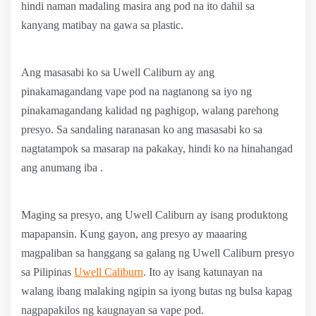
hindi naman madaling masira ang pod na ito dahil sa
kanyang matibay na gawa sa plastic.
Ang masasabi ko sa Uwell Caliburn ay ang
pinakamagandang vape pod na nagtanong sa iyo ng
pinakamagandang kalidad ng paghigop, walang parehong
presyo. Sa sandaling naranasan ko ang masasabi ko sa
nagtatampok sa masarap na pakakay, hindi ko na hinahangad
ang anumang iba .
Maging sa presyo, ang Uwell Caliburn ay isang produktong
mapapansin. Kung gayon, ang presyo ay maaaring
magpaliban sa hanggang sa galang ng Uwell Caliburn presyo
sa Pilipinas
Uwell Caliburn
. Ito ay isang katunayan na
walang ibang malaking ngipin sa iyong butas ng bulsa kapag
nagpapakilos ng kaugnayan sa vape pod.