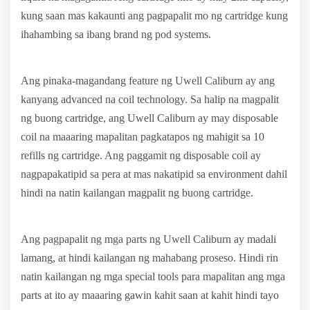
kung saan mas kakaunti ang pagpapalit mo ng cartridge kung
ihahambing sa ibang brand ng pod systems.
Ang pinaka-magandang feature ng Uwell Caliburn ay ang
kanyang advanced na coil technology. Sa halip na magpalit
ng buong cartridge, ang Uwell Caliburn ay may disposable
coil na maaaring mapalitan pagkatapos ng mahigit sa 10
refills ng cartridge. Ang paggamit ng disposable coil ay
nagpapakatipid sa pera at mas nakatipid sa environment dahil
hindi na natin kailangan magpalit ng buong cartridge.
Ang pagpapalit ng mga parts ng Uwell Caliburn ay madali
lamang, at hindi kailangan ng mahabang proseso. Hindi rin
natin kailangan ng mga special tools para mapalitan ang mga
parts at ito ay maaaring gawin kahit saan at kahit hindi tayo