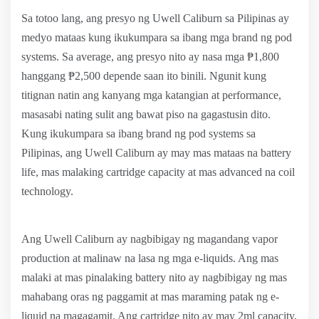
Sa totoo lang, ang presyo ng Uwell Caliburn sa Pilipinas ay
medyo mataas kung ikukumpara sa ibang mga brand ng pod
systems. Sa average, ang presyo nito ay nasa mga ₱1,800
hanggang ₱2,500 depende saan ito binili. Ngunit kung
titignan natin ang kanyang mga katangian at performance,
masasabi nating sulit ang bawat piso na gagastusin dito.
Kung ikukumpara sa ibang brand ng pod systems sa
Pilipinas, ang Uwell Caliburn ay may mas mataas na battery
life, mas malaking cartridge capacity at mas advanced na coil
technology.
Ang Uwell Caliburn ay nagbibigay ng magandang vapor
production at malinaw na lasa ng mga e-liquids. Ang mas
malaki at mas pinalaking battery nito ay nagbibigay ng mas
mahabang oras ng paggamit at mas maraming patak ng e-
liquid na magagamit. Ang cartridge nito ay may 2ml capacity,