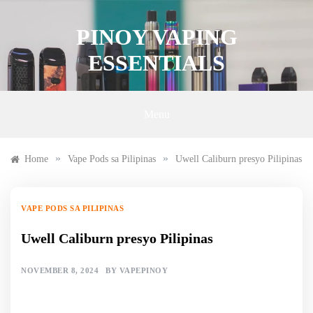
Skip
to
PINOY VAPING
content
ESSENTIALS
Menu
»
»
Home
Vape Pods sa Pilipinas
Uwell Caliburn presyo Pilipinas
VAPE PODS SA PILIPINAS
Uwell Caliburn presyo Pilipinas
NOVEMBER 8, 2024
BY
VAPEPINOY