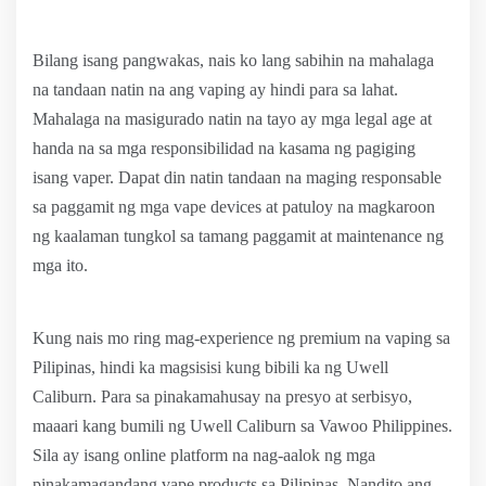
Bilang isang pangwakas, nais ko lang sabihin na mahalaga
na tandaan natin na ang vaping ay hindi para sa lahat.
Mahalaga na masigurado natin na tayo ay mga legal age at
handa na sa mga responsibilidad na kasama ng pagiging
isang vaper. Dapat din natin tandaan na maging responsable
sa paggamit ng mga vape devices at patuloy na magkaroon
ng kaalaman tungkol sa tamang paggamit at maintenance ng
mga ito.
Kung nais mo ring mag-experience ng premium na vaping sa
Pilipinas, hindi ka magsisisi kung bibili ka ng Uwell
Caliburn. Para sa pinakamahusay na presyo at serbisyo,
maaari kang bumili ng Uwell Caliburn sa Vawoo Philippines.
Sila ay isang online platform na nag-aalok ng mga
pinakamagandang vape products sa Pilipinas. Nandito ang