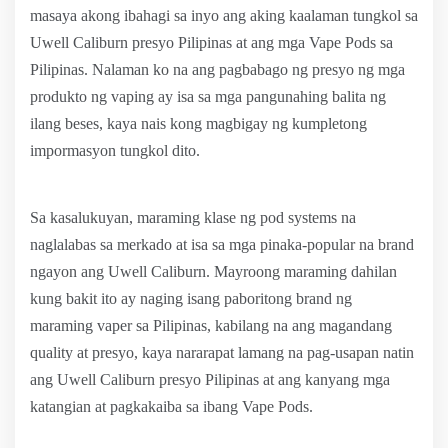
masaya akong ibahagi sa inyo ang aking kaalaman tungkol sa
Uwell Caliburn presyo Pilipinas at ang mga Vape Pods sa
Pilipinas. Nalaman ko na ang pagbabago ng presyo ng mga
produkto ng vaping ay isa sa mga pangunahing balita ng
ilang beses, kaya nais kong magbigay ng kumpletong
impormasyon tungkol dito.
Sa kasalukuyan, maraming klase ng pod systems na
naglalabas sa merkado at isa sa mga pinaka-popular na brand
ngayon ang Uwell Caliburn. Mayroong maraming dahilan
kung bakit ito ay naging isang paboritong brand ng
maraming vaper sa Pilipinas, kabilang na ang magandang
quality at presyo, kaya nararapat lamang na pag-usapan natin
ang Uwell Caliburn presyo Pilipinas at ang kanyang mga
katangian at pagkakaiba sa ibang Vape Pods.