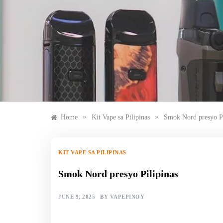
Skip
to
content
»
»
Home
Kit Vape sa Pilipinas
Smok Nord presyo Pi
KIT VAPE SA PILIPINAS
Smok Nord presyo Pilipinas
JUNE 9, 2025
BY
VAPEPINOY