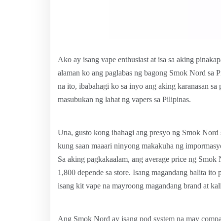
Ako ay isang vape enthusiast at isa sa aking pina
alaman ko ang paglabas ng bagong Smok Nord sa Pili
na ito, ibabahagi ko sa inyo ang aking karanasan sa
masubukan ng lahat ng vapers sa Pilipinas.
Una, gusto kong ibahagi ang presyo ng Smok Nord sa
kung saan maaari ninyong makakuha ng impormasyon s
Sa aking pagkakaalam, ang average price ng Smok N
1,800 depende sa store. Isang magandang balita ito 
isang kit vape na mayroong magandang brand at kal
Ang Smok Nord ay isang pod system na may compact