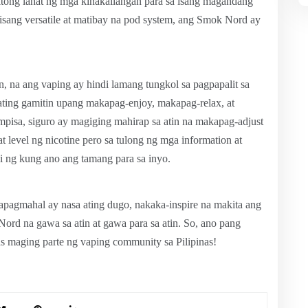
ong lahat ng mga kinakailangan para sa isang magandang
sang versatile at matibay na pod system, ang Smok Nord ay
n, na ang vaping ay hindi lamang tungkol sa pagpapalit sa
nating gamitin upang makapag-enjoy, makapag-relax, at
isa, siguro ay magiging mahirap sa atin na makapag-adjust
 level ng nicotine pero sa tulong ng mga information at
li ng kung ano ang tamang para sa inyo.
mapagmahal ay nasa ating dugo, nakaka-inspire na makita ang
rd na gawa sa atin at gawa para sa atin. So, ano pang
 maging parte ng vaping community sa Pilipinas!