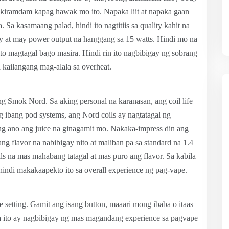
akiramdam kapag hawak mo ito. Napaka liit at napaka gaan
 Sa kasamaang palad, hindi ito nagtitiis sa quality kahit na
ry at may power output na hanggang sa 15 watts. Hindi mo na
nito magtagal bago masira. Hindi rin ito nagbibigay ng sobrang
a kailangang mag-alala sa overheat.
 Smok Nord. Sa aking personal na karanasan, ang coil life
 ibang pod systems, ang Nord coils ay nagtatagal ng
g ano ang juice na ginagamit mo. Nakaka-impress din ang
g flavor na nabibigay nito at maliban pa sa standard na 1.4
ls na mas mahabang tatagal at mas puro ang flavor. Sa kabila
ndi makakaapekto ito sa overall experience ng pag-vape.
setting. Gamit ang isang button, maaari mong ibaba o itaas
na ito ay nagbibigay ng mas magandang experience sa pagvape