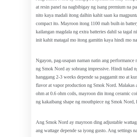
at resin panel na nagbibigay ng isang premium na p
nito kaya madali itong dalhin kahit saan ka magpunta.
compact ito. Mayroon itong 1100 mah built-in batte
kailangan magdala ng extra batteries dahil sa tagal 
init kahit matagal mo itong gamitin kaya hindi mo n
Ngayon, pag-usapan naman natin ang performance ng
ng Smok Nord ay sobrang impressive. Hindi tulad ng
hanggang 2-3 weeks depende sa paggamit mo at kun
flavor at vapor production ng Smok Nord. Malakas an
ohm at 0.6 ohm coils, mayroon din itong ceramic coi
ng kakaibang shape ng mouthpiece ng Smok Nord, hi
Ang Smok Nord ay mayroon ding adjustable wattage 
ang wattage depende sa iyong gusto. Ang settings 