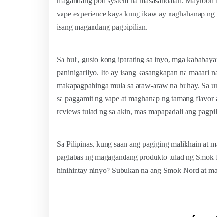
magandang pod system na masasandalan. Mayroon it
vape experience kaya kung ikaw ay naghahanap ng i
isang magandang pagpipilian.
Sa huli, gusto kong iparating sa inyo, mga kababaya
paninigarilyo. Ito ay isang kasangkapan na maaari 
makapagpahinga mula sa araw-araw na buhay. Sa ump
sa paggamit ng vape at maghanap ng tamang flavor at
reviews tulad ng sa akin, mas mapapadali ang pagpi
Sa Pilipinas, kung saan ang pagiging malikhain at 
paglabas ng magagandang produkto tulad ng Smok No
hinihintay ninyo? Subukan na ang Smok Nord at mas