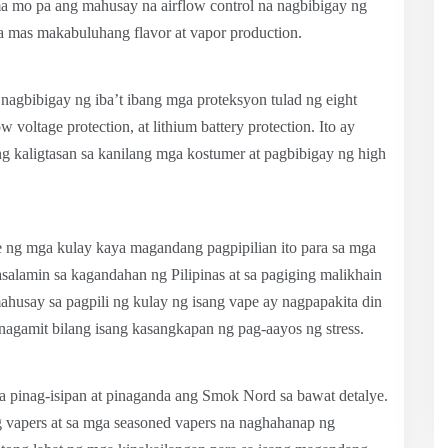
ma mo pa ang mahusay na airflow control na nagbibigay ng
a mas makabuluhang flavor at vapor production.
agbibigay ng iba’t ibang mga proteksyon tulad ng eight
ow voltage protection, at lithium battery protection. Ito ay
g kaligtasan sa kanilang mga kostumer at pagbibigay ng high
g mga kulay kaya magandang pagpipilian ito para sa mga
salamin sa kagandahan ng Pilipinas at sa pagiging malikhain
ahusay sa pagpili ng kulay ng isang vape ay nagpapakita din
ginagamit bilang isang kasangkapan ng pag-aayos ng stress.
a pinag-isipan at pinaganda ang Smok Nord sa bawat detalye.
 vapers at sa mga seasoned vapers na naghahanap ng