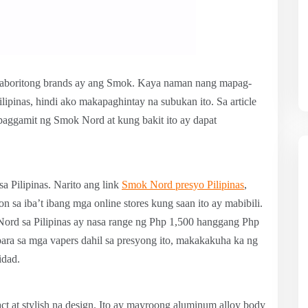
kapaboritong brands ay ang Smok. Kaya naman nang mapag-
pinas, hindi ako makapaghintay na subukan ito. Sa article
 paggamit ng Smok Nord at kung bakit ito ay dapat
 Pilipinas. Narito ang link
Smok Nord presyo Pilipinas
,
a iba’t ibang mga online stores kung saan ito ay mabibili.
ord sa Pilipinas ay nasa range ng Php 1,500 hanggang Php
para sa mga vapers dahil sa presyong ito, makakakuha ka ng
idad.
 at stylish na design. Ito ay mayroong aluminum alloy body