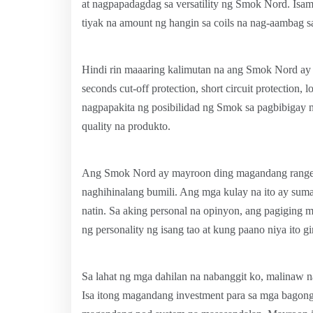
at nagpapadagdag sa versatility ng Smok Nord. Isa
tiyak na amount ng hangin sa coils na nag-aambag s
Hindi rin maaaring kalimutan na ang Smok Nord ay n
seconds cut-off protection, short circuit protection, l
nagpapakita ng posibilidad ng Smok sa pagbibigay n
quality na produkto.
Ang Smok Nord ay mayroon ding magandang range n
naghihinalang bumili. Ang mga kulay na ito ay suma
natin. Sa aking personal na opinyon, ang pagiging m
ng personality ng isang tao at kung paano niya ito 
Sa lahat ng mga dahilan na nabanggit ko, malinaw n
Isa itong magandang investment para sa mga bagong