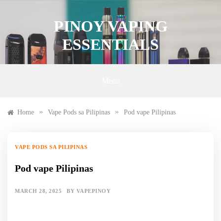
Skip
to
PINOY VAPING
content
ESSENTIALS
Menu
»
»
Home
Vape Pods sa Pilipinas
Pod vape Pilipinas
VAPE PODS SA PILIPINAS
Pod vape Pilipinas
MARCH 28, 2025
BY
VAPEPINOY