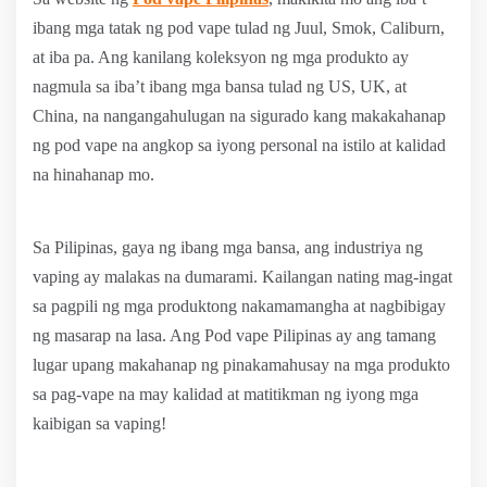
ibang mga tatak ng pod vape tulad ng Juul, Smok, Caliburn,
at iba pa. Ang kanilang koleksyon ng mga produkto ay
nagmula sa iba’t ibang mga bansa tulad ng US, UK, at
China, na nangangahulugan na sigurado kang makakahanap
ng pod vape na angkop sa iyong personal na istilo at kalidad
na hinahanap mo.
Sa Pilipinas, gaya ng ibang mga bansa, ang industriya ng
vaping ay malakas na dumarami. Kailangan nating mag-ingat
sa pagpili ng mga produktong nakamamangha at nagbibigay
ng masarap na lasa. Ang Pod vape Pilipinas ay ang tamang
lugar upang makahanap ng pinakamahusay na mga produkto
sa pag-vape na may kalidad at matitikman ng iyong mga
kaibigan sa vaping!