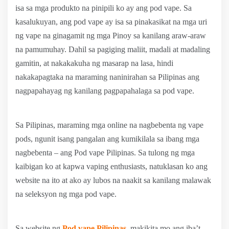
isa sa mga produkto na pinipili ko ay ang pod vape. Sa
kasalukuyan, ang pod vape ay isa sa pinakasikat na mga uri
ng vape na ginagamit ng mga Pinoy sa kanilang araw-araw
na pamumuhay. Dahil sa pagiging maliit, madali at madaling
gamitin, at nakakakuha ng masarap na lasa, hindi
nakakapagtaka na maraming naninirahan sa Pilipinas ang
nagpapahayag ng kanilang pagpapahalaga sa pod vape.
Sa Pilipinas, maraming mga online na nagbebenta ng vape
pods, ngunit isang pangalan ang kumikilala sa ibang mga
nagbebenta – ang Pod vape Pilipinas. Sa tulong ng mga
kaibigan ko at kapwa vaping enthusiasts, natuklasan ko ang
website na ito at ako ay lubos na naakit sa kanilang malawak
na seleksyon ng mga pod vape.
Sa website ng
Pod vape Pilipinas
, makikita mo ang iba’t