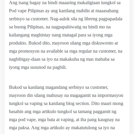
Ang isang bagay na hindi maaaring makaligtaan tungkol sa
Pod vape Pilipinas ay ang kanilang mabilis at maaasahang
serbisyo sa customer. Nag-aalok sila ng libreng pagpapadala
sa buong Pilipinas, na nagpapahiwatig na hindi mo na
kailangang maghintay nang matagal para sa iyong mga
produkto. Bukod dito, mayroon silang mga diskuwento at
mga promosyon na available sa mga regular na customer, na
nagbibigay-daan sa iyo na makakuha ng mas mababa sa
iyong mga susunod na pagbili.
Bukod sa kanilang magandang serbisyo sa customer,
mayroon din silang mahusay na magagamit na impormasyon
tungkol sa vaping sa kanilang blog section. Dito maari mong
basahin ang mga artikulo tungkol sa tamang paggamit ng
mga pod vape, mga bata at vaping, at iba pang kaugnay na
mga paksa. Ang mga artikulo ay makatutulong sa iyo na