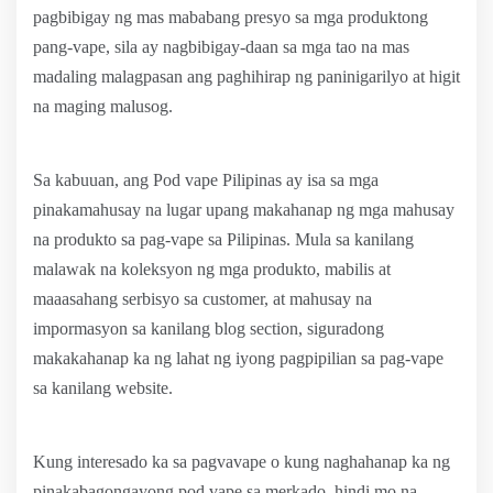
pagbibigay ng mas mababang presyo sa mga produktong
pang-vape, sila ay nagbibigay-daan sa mga tao na mas
madaling malagpasan ang paghihirap ng paninigarilyo at higit
na maging malusog.
Sa kabuuan, ang Pod vape Pilipinas ay isa sa mga
pinakamahusay na lugar upang makahanap ng mga mahusay
na produkto sa pag-vape sa Pilipinas. Mula sa kanilang
malawak na koleksyon ng mga produkto, mabilis at
maaasahang serbisyo sa customer, at mahusay na
impormasyon sa kanilang blog section, siguradong
makakahanap ka ng lahat ng iyong pagpipilian sa pag-vape
sa kanilang website.
Kung interesado ka sa pagvavape o kung naghahanap ka ng
pinakabagongayong pod vape sa merkado, hindi mo na