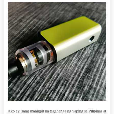
Ako ay isang mahigpit na tagahanga ng vaping sa Pilipinas at