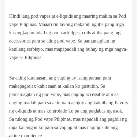
Hindi lang pod vapes at e-liquids ang maaring makita sa Pod
vape Pilipinas. Maaari rin tayong makabili ng iba pang mga
kasangkapan tulad ng pod cartridges, coils at iba pang mga
accessories para sa ating pod vape. Sa pamamagitan ng
kanilang serbisyo, mas mapapadali ang buhay ng mga nagva-
vape sa Pilipinas.
Sa aking karanasan, ang vaping ay isang paraan para
makapagrelax kahit saan at kailan ko gustuhin. Sa
pamamagitan ng pod vape, mas naging accessible at mas
naging madali para sa akin na maenjoy ang kakaibang flavors
ng e-liquids at mas kontrolado ko pa ang paglabas ng usok.
Sa tulong ng Pod vape Pilipinas, mas napadali ang pagbili ng
mga kailangan ko para sa vaping at mas naging sulit ang
aking experience.