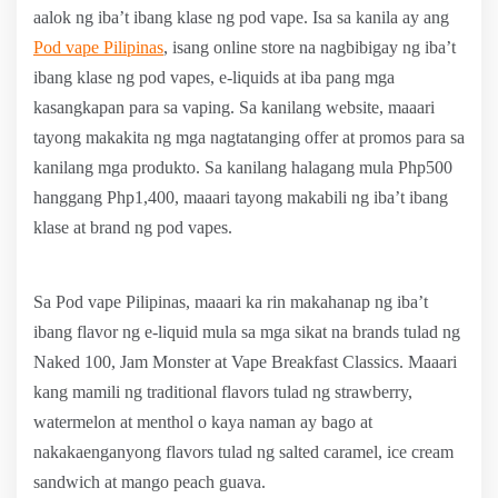
aalok ng iba’t ibang klase ng pod vape. Isa sa kanila ay ang
Pod vape Pilipinas
, isang online store na nagbibigay ng iba’t
ibang klase ng pod vapes, e-liquids at iba pang mga
kasangkapan para sa vaping. Sa kanilang website, maaari
tayong makakita ng mga nagtatanging offer at promos para sa
kanilang mga produkto. Sa kanilang halagang mula Php500
hanggang Php1,400, maaari tayong makabili ng iba’t ibang
klase at brand ng pod vapes.
Sa Pod vape Pilipinas, maaari ka rin makahanap ng iba’t
ibang flavor ng e-liquid mula sa mga sikat na brands tulad ng
Naked 100, Jam Monster at Vape Breakfast Classics. Maaari
kang mamili ng traditional flavors tulad ng strawberry,
watermelon at menthol o kaya naman ay bago at
nakakaenganyong flavors tulad ng salted caramel, ice cream
sandwich at mango peach guava.