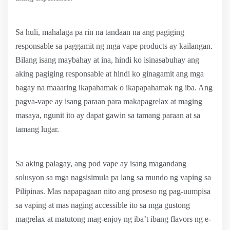
Sa huli, mahalaga pa rin na tandaan na ang pagiging
responsable sa paggamit ng mga vape products ay kailangan.
Bilang isang maybahay at ina, hindi ko isinasabuhay ang
aking pagiging responsable at hindi ko ginagamit ang mga
bagay na maaaring ikapahamak o ikapapahamak ng iba. Ang
pagva-vape ay isang paraan para makapagrelax at maging
masaya, ngunit ito ay dapat gawin sa tamang paraan at sa
tamang lugar.
Sa aking palagay, ang pod vape ay isang magandang
solusyon sa mga nagsisimula pa lang sa mundo ng vaping sa
Pilipinas. Mas napapagaan nito ang proseso ng pag-uumpisa
sa vaping at mas naging accessible ito sa mga gustong
magrelax at matutong mag-enjoy ng iba’t ibang flavors ng e-