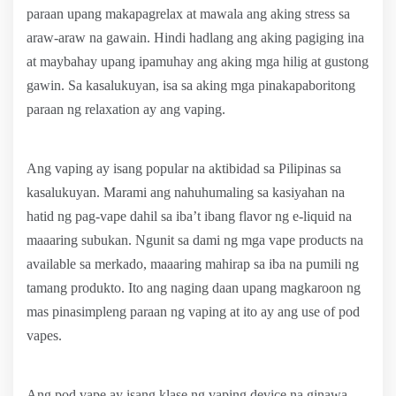
paraan upang makapagrelax at mawala ang aking stress sa
araw-araw na gawain. Hindi hadlang ang aking pagiging ina
at maybahay upang ipamuhay ang aking mga hilig at gustong
gawin. Sa kasalukuyan, isa sa aking mga pinakapaboritong
paraan ng relaxation ay ang vaping.
Ang vaping ay isang popular na aktibidad sa Pilipinas sa
kasalukuyan. Marami ang nahuhumaling sa kasiyahan na
hatid ng pag-vape dahil sa iba’t ibang flavor ng e-liquid na
maaaring subukan. Ngunit sa dami ng mga vape products na
available sa merkado, maaaring mahirap sa iba na pumili ng
tamang produkto. Ito ang naging daan upang magkaroon ng
mas pinasimpleng paraan ng vaping at ito ay ang use of pod
vapes.
Ang pod vape ay isang klase ng vaping device na ginawa