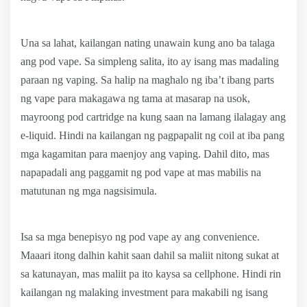
Una sa lahat, kailangan nating unawain kung ano ba talaga
ang pod vape. Sa simpleng salita, ito ay isang mas madaling
paraan ng vaping. Sa halip na maghalo ng iba’t ibang parts
ng vape para makagawa ng tama at masarap na usok,
mayroong pod cartridge na kung saan na lamang ilalagay ang
e-liquid. Hindi na kailangan ng pagpapalit ng coil at iba pang
mga kagamitan para maenjoy ang vaping. Dahil dito, mas
napapadali ang paggamit ng pod vape at mas mabilis na
matutunan ng mga nagsisimula.
Isa sa mga benepisyo ng pod vape ay ang convenience.
Maaari itong dalhin kahit saan dahil sa maliit nitong sukat at
sa katunayan, mas maliit pa ito kaysa sa cellphone. Hindi rin
kailangan ng malaking investment para makabili ng isang