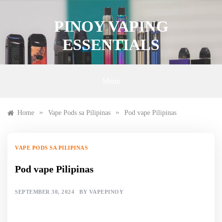
Skip
to
PINOY VAPING
content
ESSENTIALS
Menu
»
»
Home
Vape Pods sa Pilipinas
Pod vape Pilipinas
VAPE PODS SA PILIPINAS
Pod vape Pilipinas
SEPTEMBER 30, 2024
BY
VAPEPINOY