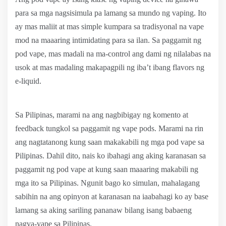
para sa mga nagsisimula pa lamang sa mundo ng vaping. Ito
ay mas maliit at mas simple kumpara sa tradisyonal na vape
mod na maaaring intimidating para sa ilan. Sa paggamit ng
pod vape, mas madali na ma-control ang dami ng nilalabas na
usok at mas madaling makapagpili ng iba’t ibang flavors ng
e-liquid.
Sa Pilipinas, marami na ang nagbibigay ng komento at
feedback tungkol sa paggamit ng vape pods. Marami na rin
ang nagtatanong kung saan makakabili ng mga pod vape sa
Pilipinas. Dahil dito, nais ko ibahagi ang aking karanasan sa
paggamit ng pod vape at kung saan maaaring makabili ng
mga ito sa Pilipinas. Ngunit bago ko simulan, mahalagang
sabihin na ang opinyon at karanasan na iaabahagi ko ay base
lamang sa aking sariling pananaw bilang isang babaeng
nagva-vape sa Pilipinas.