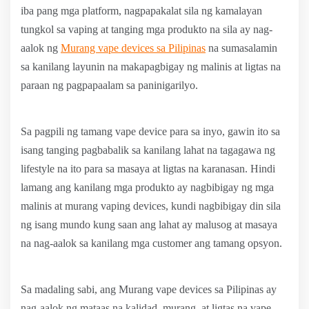
iba pang mga platform, nagpapakalat sila ng kamalayan
tungkol sa vaping at tanging mga produkto na sila ay nag-
aalok ng
Murang vape devices sa Pilipinas
na sumasalamin
sa kanilang layunin na makapagbigay ng malinis at ligtas na
paraan ng pagpapaalam sa paninigarilyo.
Sa pagpili ng tamang vape device para sa inyo, gawin ito sa
isang tanging pagbabalik sa kanilang lahat na tagagawa ng
lifestyle na ito para sa masaya at ligtas na karanasan. Hindi
lamang ang kanilang mga produkto ay nagbibigay ng mga
malinis at murang vaping devices, kundi nagbibigay din sila
ng isang mundo kung saan ang lahat ay malusog at masaya
na nag-aalok sa kanilang mga customer ang tamang opsyon.
Sa madaling sabi, ang Murang vape devices sa Pilipinas ay
nag-aalok ng mataas na kalidad, murang, at ligtas na vape