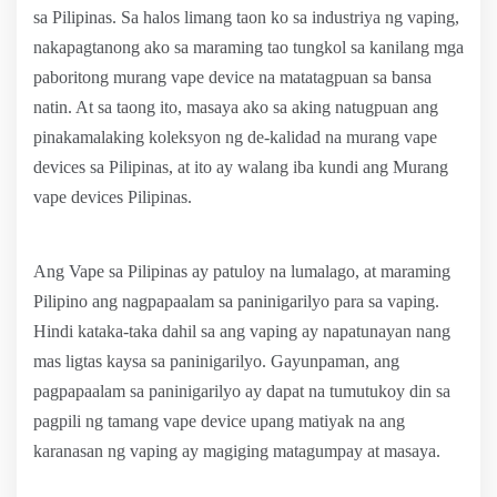
sa Pilipinas. Sa halos limang taon ko sa industriya ng vaping,
nakapagtanong ako sa maraming tao tungkol sa kanilang mga
paboritong murang vape device na matatagpuan sa bansa
natin. At sa taong ito, masaya ako sa aking natugpuan ang
pinakamalaking koleksyon ng de-kalidad na murang vape
devices sa Pilipinas, at ito ay walang iba kundi ang Murang
vape devices Pilipinas.
Ang Vape sa Pilipinas ay patuloy na lumalago, at maraming
Pilipino ang nagpapaalam sa paninigarilyo para sa vaping.
Hindi kataka-taka dahil sa ang vaping ay napatunayan nang
mas ligtas kaysa sa paninigarilyo. Gayunpaman, ang
pagpapaalam sa paninigarilyo ay dapat na tumutukoy din sa
pagpili ng tamang vape device upang matiyak na ang
karanasan ng vaping ay magiging matagumpay at masaya.