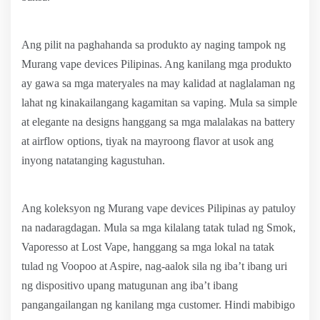
Ang pilit na paghahanda sa produkto ay naging tampok ng
Murang vape devices Pilipinas. Ang kanilang mga produkto
ay gawa sa mga materyales na may kalidad at naglalaman ng
lahat ng kinakailangang kagamitan sa vaping. Mula sa simple
at elegante na designs hanggang sa mga malalakas na battery
at airflow options, tiyak na mayroong flavor at usok ang
inyong natatanging kagustuhan.
Ang koleksyon ng Murang vape devices Pilipinas ay patuloy
na nadaragdagan. Mula sa mga kilalang tatak tulad ng Smok,
Vaporesso at Lost Vape, hanggang sa mga lokal na tatak
tulad ng Voopoo at Aspire, nag-aalok sila ng iba’t ibang uri
ng dispositivo upang matugunan ang iba’t ibang
pangangailangan ng kanilang mga customer. Hindi mabibigo