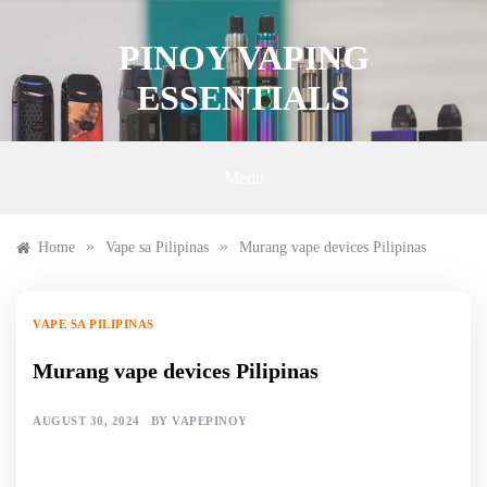
Skip
to
PINOY VAPING
content
ESSENTIALS
Menu
»
»
Home
Vape sa Pilipinas
Murang vape devices Pilipinas
VAPE SA PILIPINAS
Murang vape devices Pilipinas
AUGUST 30, 2024
BY
VAPEPINOY