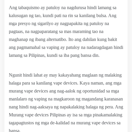
Ang tabaquismo ay patuloy na nagdurusa hindi lamang sa
kalusugan ng tao, kundi pati na rin sa kanilang bulsa. Ang
mga presyo ng sigarilyo ay nagpapakita ng patuloy na
pagtaas, na nagpaparatang sa mas maraming tao na
maghanap ng ibang alternatibo. Ito ang dahilan kung bakit
ang pagmamahal sa vaping ay patuloy na nadaragdagan hindi
lamang sa Pilipinas, kundi sa iba pang bansa din.
Ngunit hindi lahat ay may kakayahang maglaan ng malaking
halaga para sa kanilang vape devices. Kaya naman, ang mga
murang vape devices ang nag-aalok ng oportunidad sa mga
manlalaro ng vaping na magkaroon ng magandang karanasan
nang hindi nag-aaksaya ng napakalaking halaga ng pera. Ang
Murang vape devices Pilipinas ay isa sa mga pinakamalaking
tagapagtustos ng mga de-kalidad na murang vape devices sa
bansa.