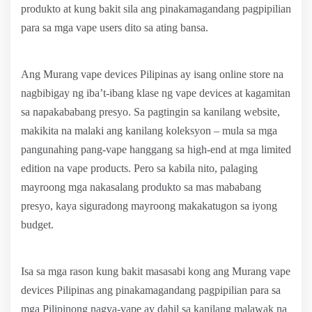
produkto at kung bakit sila ang pinakamagandang pagpipilian
para sa mga vape users dito sa ating bansa.
Ang Murang vape devices Pilipinas ay isang online store na
nagbibigay ng iba’t-ibang klase ng vape devices at kagamitan
sa napakababang presyo. Sa pagtingin sa kanilang website,
makikita na malaki ang kanilang koleksyon – mula sa mga
pangunahing pang-vape hanggang sa high-end at mga limited
edition na vape products. Pero sa kabila nito, palaging
mayroong mga nakasalang produkto sa mas mababang
presyo, kaya siguradong mayroong makakatugon sa iyong
budget.
Isa sa mga rason kung bakit masasabi kong ang Murang vape
devices Pilipinas ang pinakamagandang pagpipilian para sa
mga Pilipinong nagva-vape ay dahil sa kanilang malawak na