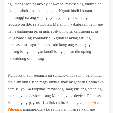
ng limang taon na ako ay nag-vape, masasabing tuluyan na
akong nahulog sa mundong ito. Ngunit hindi ko naman
itinatanggi na ang vaping ay mayroong masamang
reputasyon dito sa Pilipinas. Maraming kababayan natin ang
nag-aalinlangan pa sa mga epekto nito sa kalusugan at sa
kaligayahan ng komunidad. Ngunit sa aking sariling
karanasan at pagaaral, masasabi kong ang vaping ay hindi
lamang isang libangan kundi isang paraan din upang
makatulong sa kalusugan natin.
Kung ikaw ay nagnanais na sumubok ng vaping pero hindi
mo alam kung saan magsisimula, may magandang balita ako
para sa iyo. Sa Pilipinas, mayroong isang kilalang brand ng
murang vape devices – ang Murang vape devices Pilipinas.
Sa tulong ng pagsusuri sa link na ito
Murang vape devices
Pilipinas
, maipapakilala ko sa inyo ang ilan sa kanilang