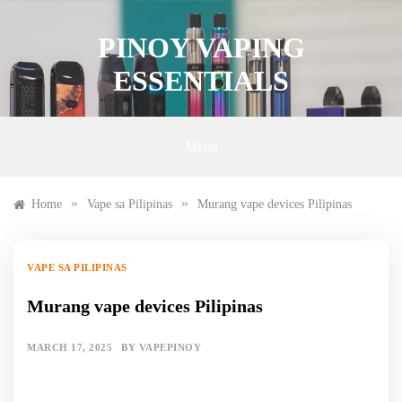
Skip
to
PINOY VAPING
content
ESSENTIALS
Menu
»
»
Home
Vape sa Pilipinas
Murang vape devices Pilipinas
VAPE SA PILIPINAS
Murang vape devices Pilipinas
MARCH 17, 2025
BY
VAPEPINOY