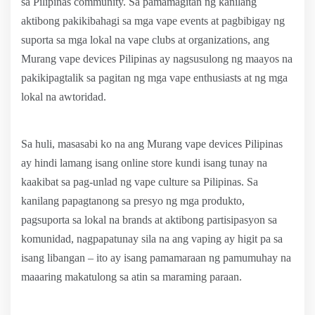
sa Pilipinas community. Sa pamamagitan ng kanilang
aktibong pakikibahagi sa mga vape events at pagbibigay ng
suporta sa mga lokal na vape clubs at organizations, ang
Murang vape devices Pilipinas ay nagsusulong ng maayos na
pakikipagtalik sa pagitan ng mga vape enthusiasts at ng mga
lokal na awtoridad.
Sa huli, masasabi ko na ang Murang vape devices Pilipinas
ay hindi lamang isang online store kundi isang tunay na
kaakibat sa pag-unlad ng vape culture sa Pilipinas. Sa
kanilang papagtanong sa presyo ng mga produkto,
pagsuporta sa lokal na brands at aktibong partisipasyon sa
komunidad, nagpapatunay sila na ang vaping ay higit pa sa
isang libangan – ito ay isang pamamaraan ng pamumuhay na
maaaring makatulong sa atin sa maraming paraan.