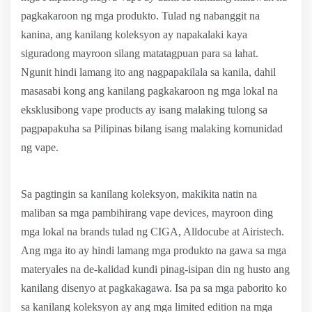
pagkakaroon ng mga produkto. Tulad ng nabanggit na
kanina, ang kanilang koleksyon ay napakalaki kaya
siguradong mayroon silang matatagpuan para sa lahat.
Ngunit hindi lamang ito ang nagpapakilala sa kanila, dahil
masasabi kong ang kanilang pagkakaroon ng mga lokal na
eksklusibong vape products ay isang malaking tulong sa
pagpapakuha sa Pilipinas bilang isang malaking komunidad
ng vape.
Sa pagtingin sa kanilang koleksyon, makikita natin na
maliban sa mga pambihirang vape devices, mayroon ding
mga lokal na brands tulad ng CIGA, Alldocube at Airistech.
Ang mga ito ay hindi lamang mga produkto na gawa sa mga
materyales na de-kalidad kundi pinag-isipan din ng husto ang
kanilang disenyo at pagkakagawa. Isa pa sa mga paborito ko
sa kanilang koleksyon ay ang mga limited edition na mga