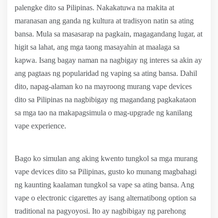
palengke dito sa Pilipinas. Nakakatuwa na makita at
maranasan ang ganda ng kultura at tradisyon natin sa ating
bansa. Mula sa masasarap na pagkain, magagandang lugar, at
higit sa lahat, ang mga taong masayahin at maalaga sa
kapwa. Isang bagay naman na nagbigay ng interes sa akin ay
ang pagtaas ng popularidad ng vaping sa ating bansa. Dahil
dito, napag-alaman ko na mayroong murang vape devices
dito sa Pilipinas na nagbibigay ng magandang pagkakataon
sa mga tao na makapagsimula o mag-upgrade ng kanilang
vape experience.
Bago ko simulan ang aking kwento tungkol sa mga murang
vape devices dito sa Pilipinas, gusto ko munang magbahagi
ng kaunting kaalaman tungkol sa vape sa ating bansa. Ang
vape o electronic cigarettes ay isang alternatibong option sa
traditional na pagyoyosi. Ito ay nagbibigay ng parehong