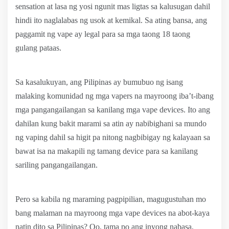
sensation at lasa ng yosi ngunit mas ligtas sa kalusugan dahil
hindi ito naglalabas ng usok at kemikal. Sa ating bansa, ang
paggamit ng vape ay legal para sa mga taong 18 taong
gulang pataas.
Sa kasalukuyan, ang Pilipinas ay bumubuo ng isang
malaking komunidad ng mga vapers na mayroong iba’t-ibang
mga pangangailangan sa kanilang mga vape devices. Ito ang
dahilan kung bakit marami sa atin ay nabibighani sa mundo
ng vaping dahil sa higit pa nitong nagbibigay ng kalayaan sa
bawat isa na makapili ng tamang device para sa kanilang
sariling pangangailangan.
Pero sa kabila ng maraming pagpipilian, magugustuhan mo
bang malaman na mayroong mga vape devices na abot-kaya
natin dito sa Pilipinas? Oo, tama po ang inyong nabasa,