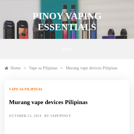
Skip
to
PINOY VAPING
content
ESSENTIALS
Menu
»
»
Home
Vape sa Pilipinas
Murang vape devices Pilipinas
VAPE SA PILIPINAS
Murang vape devices Pilipinas
OCTOBER 25, 2024
BY
VAPEPINOY