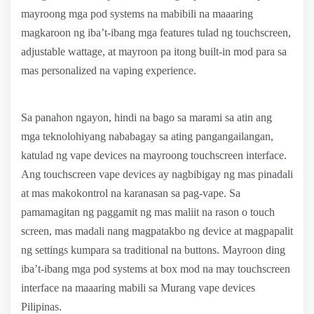
mayroong mga pod systems na mabibili na maaaring
magkaroon ng iba’t-ibang mga features tulad ng touchscreen,
adjustable wattage, at mayroon pa itong built-in mod para sa
mas personalized na vaping experience.
Sa panahon ngayon, hindi na bago sa marami sa atin ang
mga teknolohiyang nababagay sa ating pangangailangan,
katulad ng vape devices na mayroong touchscreen interface.
Ang touchscreen vape devices ay nagbibigay ng mas pinadali
at mas makokontrol na karanasan sa pag-vape. Sa
pamamagitan ng paggamit ng mas maliit na rason o touch
screen, mas madali nang magpatakbo ng device at magpapalit
ng settings kumpara sa traditional na buttons. Mayroon ding
iba’t-ibang mga pod systems at box mod na may touchscreen
interface na maaaring mabili sa Murang vape devices
Pilipinas.