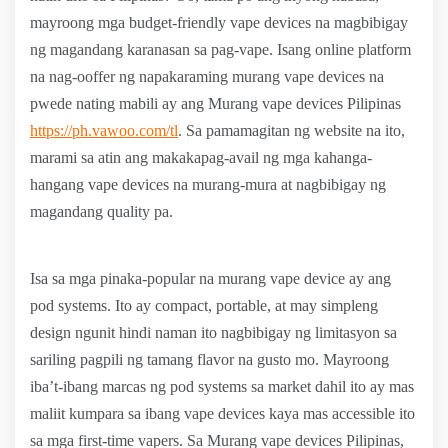
mayroong mga budget-friendly vape devices na magbibigay
ng magandang karanasan sa pag-vape. Isang online platform
na nag-ooffer ng napakaraming murang vape devices na
pwede nating mabili ay ang Murang vape devices Pilipinas
https://ph.vawoo.com/tl
. Sa pamamagitan ng website na ito,
marami sa atin ang makakapag-avail ng mga kahanga-
hangang vape devices na murang-mura at nagbibigay ng
magandang quality pa.
Isa sa mga pinaka-popular na murang vape device ay ang
pod systems. Ito ay compact, portable, at may simpleng
design ngunit hindi naman ito nagbibigay ng limitasyon sa
sariling pagpili ng tamang flavor na gusto mo. Mayroong
iba’t-ibang marcas ng pod systems sa market dahil ito ay mas
maliit kumpara sa ibang vape devices kaya mas accessible ito
sa mga first-time vapers. Sa Murang vape devices Pilipinas,