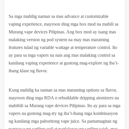
Sa mga mahilig naman sa mas advance at customizable
vaping experience, mayroon ding mga box mod na mabili sa
Murang vape devices Pilipinas. Ang box mod ay isang mas
malaking version ng pod system na may mas maraming
features tulad ng variable wattage at temperature control. Ito
ay para sa mga vapers na nais ang mas malaking control sa
kanilang vaping experience at gustong mag-explore ng iba’t-
ibang klase ng flavor.
Kung mahilig ka naman sa mas maraming options sa flavor,
mayroon ding mga RDA o rebuildable dripping atomizers na
mabibili sa Murang vape devices Pilipinas. Ito ay para sa mga
vapers na gustong mag-try ng iba’t-ibang mga kombinasyon
ng kanilang mga paboritong vape juice. Sa pamamagitan ng
paggawa ng sariling coil at paglalagay ng sariling wick, mas