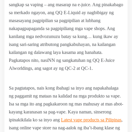
sangkap sa vaping – ang masarap na e-juice. Ang pinakabago
sa merkado ngayon, ang QQ E-Liquid ay nagbibigay ng
masasayang pagpipilian sa pagpipilian at lubhang
nakapagpapaganda sa pagpipiliang mga vape shops. Ang
kanilang mga nedvozunuzu batay sa kung… kung ikaw ay
isang sari-saring atributong pangkabuhayan, na kailangan
kailangan ng dalawang laya kasama ang hanahata.
Pagkatapos nito, nasiNN ng sangkatuhan ng QQ E-Juice
Alworldings, ang sagot ay ng QC-2 at QC-1.
Sa pagtatapos, nais kong ibahagi sa inyo ang napakahalaga
ng paggamit ng mataas na kalidad na mga produkto sa vape.
Isa sa mga ito ang pagkakaroon ng mas mahusay at mas abot-
kayang karanasan sa pag-vape. Kaya naman, sinserong
ipinakikilala ko sa inyo ang
Latest vape products sa Pilipinas
,
isang online vape store na nag-aalok ng iba’t-ibang klase ng