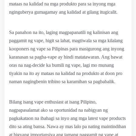
mataas na kalidad na mga produkto para sa inyong mga
nginguberya gumagamay ang kalidad at gilang itugicalit.
Sa panahon na ito, laging magpapanatili ng kalinisan ang
paggamit ng vape, higit sa lahat, magtiwala sa mga kilalang
kooponers ng vape sa Pilipinas para masigurong ang inyong
karanasan sa pagba-vape ay hindi matatawaran. Ang bawat
oras na nag-decide ka bumili ng vape, lagi mo munang
tiyakin na ito ay mataas na kalidad na produkto at doon pro
naman nagingbenin tribino sa karamihan sa pagbabalik.
Bilang isang vape enthusiast at isang Pilipino,
nagpapasalamat ako sa oportunidad na nabigyan ng
pagkakataon na ibahagi sa inyo ang mga latest vape products
dito sa ating bansa. Nawa ay mas lalo pa nating maintindihan
at bigyang importansiya ang tamang paggamit ng vape at