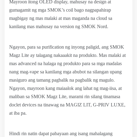
Mayroon itong OLED display, mahusay na design at
gumagamit ng mga SMOK’s coil bago nagpapahirap
magbigay ng mas malaki at mas maganda na cloud sa
kanilang mas mahusay na version ng SMOK Nord.
Ngayon, para sa purification ng inyong paligid, ang SMOK
Magz Lite ay talagang nakaaakit na produkto. Mas malaki at
mas advanced na halaga ng produkto para sa mga madalas
nang mag-vape sa kanilang mga abubot na silangan upang
masiguro ang tamang pagbalik na pagbalik ng magulo.
Ngayon, mayroon kang maiaalok ang lahat ng mag-iisa, at
maliban sa SMOK Magz Lite, marami rin silang tinamasa
doclet devices na tinawag na MAGIZ LIT, G-PRIV LUXE,
at iba pa.
Hindi rin natin dapat pabayaan ang isang mahalagang