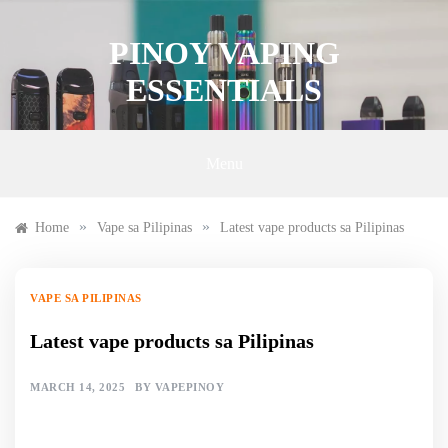
Skip
to
PINOY VAPING
content
ESSENTIALS
Menu
»
»
Home
Vape sa Pilipinas
Latest vape products sa Pilipinas
VAPE SA PILIPINAS
Latest vape products sa Pilipinas
MARCH 14, 2025
BY
VAPEPINOY