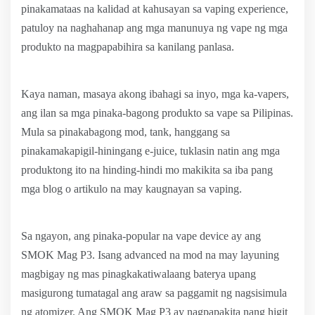
pinakamataas na kalidad at kahusayan sa vaping experience,
patuloy na naghahanap ang mga manunuya ng vape ng mga
produkto na magpapabihira sa kanilang panlasa.
Kaya naman, masaya akong ibahagi sa inyo, mga ka-vapers,
ang ilan sa mga pinaka-bagong produkto sa vape sa Pilipinas.
Mula sa pinakabagong mod, tank, hanggang sa
pinakamakapigil-hiningang e-juice, tuklasin natin ang mga
produktong ito na hinding-hindi mo makikita sa iba pang
mga blog o artikulo na may kaugnayan sa vaping.
Sa ngayon, ang pinaka-popular na vape device ay ang
SMOK Mag P3. Isang advanced na mod na may layuning
magbigay ng mas pinagkakatiwalaang baterya upang
masigurong tumatagal ang araw sa paggamit ng nagsisimula
ng atomizer. Ang SMOK Mag P3 ay nagpapakita nang higit