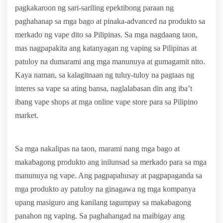
pagkakaroon ng sari-sariling epektibong paraan ng
paghahanap sa mga bago at pinaka-advanced na produkto sa
merkado ng vape dito sa Pilipinas. Sa mga nagdaang taon,
mas nagpapakita ang katanyagan ng vaping sa Pilipinas at
patuloy na dumarami ang mga manunuya at gumagamit nito.
Kaya naman, sa kalagitnaan ng tuluy-tuloy na pagtaas ng
interes sa vape sa ating bansa, naglalabasan din ang iba’t
ibang vape shops at mga online vape store para sa Pilipino
market.
Sa mga nakalipas na taon, marami nang mga bago at
makabagong produkto ang inilunsad sa merkado para sa mga
manunuya ng vape. Ang pagpapahusay at pagpapaganda sa
mga produkto ay patuloy na ginagawa ng mga kompanya
upang masiguro ang kanilang tagumpay sa makabagong
panahon ng vaping. Sa paghahangad na maibigay ang