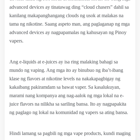
advanced devices ay tinatawag ding “cloud chasers” dahil sa
kanilang makapanghangang clouds ng usok at malakas na
tama ng nikotine. Saang aspeto man, ang paglaganap ng mga
advanced devices ay nagpapamalas ng kahusayan ng Pinoy
vapers.
Ang e-liquids at e-juices ay isa ring malaking bahagi sa
mundo ng vaping. Ang mga ito ay binubuo ng iba’t-ibang
klase ng flavors at nikotine levels na nakakapagbigay ng
kakaibang pakiramdam sa bawat vaper. Sa kasalukuyan,
marami nang kompanya ang nag-aalok ng mga lokal na e-
juice flavors na nilikha sa sariling bansa. Ito ay nagpapakita
ng paglago ng lokal na komunidad ng vapers sa ating bansa.
Hindi lamang sa pagbili ng mga vape products, kundi maging