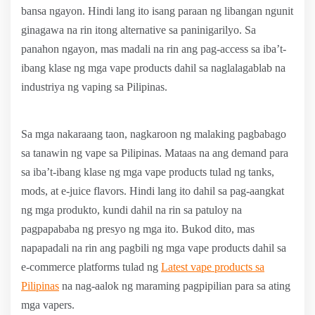
bansa ngayon. Hindi lang ito isang paraan ng libangan ngunit
ginagawa na rin itong alternative sa paninigarilyo. Sa
panahon ngayon, mas madali na rin ang pag-access sa iba’t-
ibang klase ng mga vape products dahil sa naglalagablab na
industriya ng vaping sa Pilipinas.
Sa mga nakaraang taon, nagkaroon ng malaking pagbabago
sa tanawin ng vape sa Pilipinas. Mataas na ang demand para
sa iba’t-ibang klase ng mga vape products tulad ng tanks,
mods, at e-juice flavors. Hindi lang ito dahil sa pag-aangkat
ng mga produkto, kundi dahil na rin sa patuloy na
pagpapababa ng presyo ng mga ito. Bukod dito, mas
napapadali na rin ang pagbili ng mga vape products dahil sa
e-commerce platforms tulad ng
Latest vape products sa
Pilipinas
na nag-aalok ng maraming pagpipilian para sa ating
mga vapers.