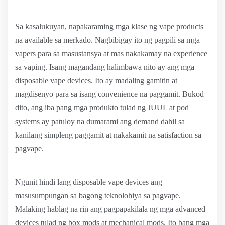
Sa kasalukuyan, napakaraming mga klase ng vape products
na available sa merkado. Nagbibigay ito ng pagpili sa mga
vapers para sa masustansya at mas nakakamay na experience
sa vaping. Isang magandang halimbawa nito ay ang mga
disposable vape devices. Ito ay madaling gamitin at
magdisenyo para sa isang convenience na paggamit. Bukod
dito, ang iba pang mga produkto tulad ng JUUL at pod
systems ay patuloy na dumarami ang demand dahil sa
kanilang simpleng paggamit at nakakamit na satisfaction sa
pagvape.
Ngunit hindi lang disposable vape devices ang
masusumpungan sa bagong teknolohiya sa pagvape.
Malaking hablag na rin ang pagpapakilala ng mga advanced
devices tulad ng box mods at mechanical mods. Ito bang mga