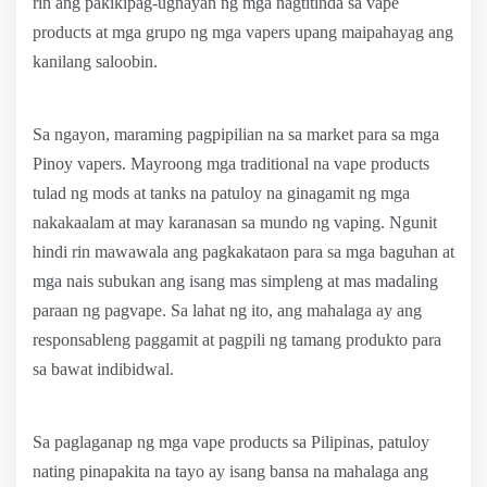
rin ang pakikipag-ugnayan ng mga nagtitinda sa vape
products at mga grupo ng mga vapers upang maipahayag ang
kanilang saloobin.
Sa ngayon, maraming pagpipilian na sa market para sa mga
Pinoy vapers. Mayroong mga traditional na vape products
tulad ng mods at tanks na patuloy na ginagamit ng mga
nakakaalam at may karanasan sa mundo ng vaping. Ngunit
hindi rin mawawala ang pagkakataon para sa mga baguhan at
mga nais subukan ang isang mas simpleng at mas madaling
paraan ng pagvape. Sa lahat ng ito, ang mahalaga ay ang
responsableng paggamit at pagpili ng tamang produkto para
sa bawat indibidwal.
Sa paglaganap ng mga vape products sa Pilipinas, patuloy
nating pinapakita na tayo ay isang bansa na mahalaga ang