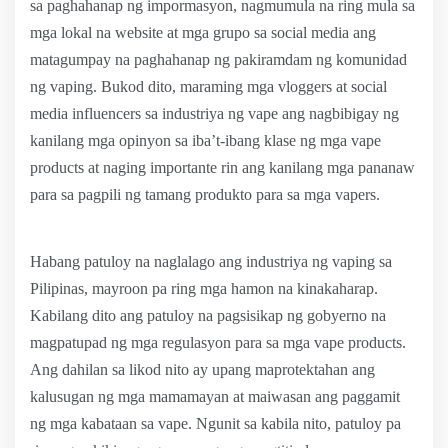
sa paghahanap ng impormasyon, nagmumula na ring mula sa
mga lokal na website at mga grupo sa social media ang
matagumpay na paghahanap ng pakiramdam ng komunidad
ng vaping. Bukod dito, maraming mga vloggers at social
media influencers sa industriya ng vape ang nagbibigay ng
kanilang mga opinyon sa iba’t-ibang klase ng mga vape
products at naging importante rin ang kanilang mga pananaw
para sa pagpili ng tamang produkto para sa mga vapers.
Habang patuloy na naglalago ang industriya ng vaping sa
Pilipinas, mayroon pa ring mga hamon na kinakaharap.
Kabilang dito ang patuloy na pagsisikap ng gobyerno na
magpatupad ng mga regulasyon para sa mga vape products.
Ang dahilan sa likod nito ay upang maprotektahan ang
kalusugan ng mga mamamayan at maiwasan ang paggamit
ng mga kabataan sa vape. Ngunit sa kabila nito, patuloy pa