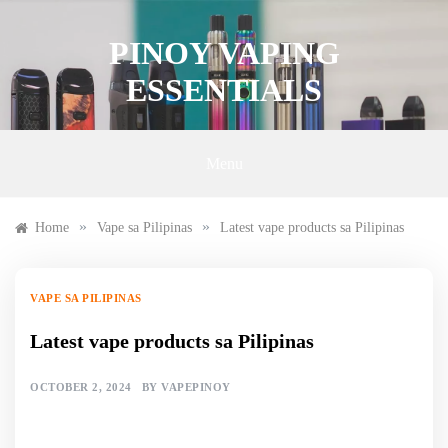
Skip
to
PINOY VAPING
content
ESSENTIALS
Menu
»
»
Home
Vape sa Pilipinas
Latest vape products sa Pilipinas
VAPE SA PILIPINAS
Latest vape products sa Pilipinas
OCTOBER 2, 2024
BY
VAPEPINOY