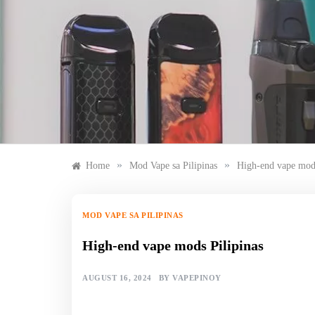
Skip
to
content
»
»
Home
Mod Vape sa Pilipinas
High-end vape mods
MOD VAPE SA PILIPINAS
High-end vape mods Pilipinas
AUGUST 16, 2024
BY
VAPEPINOY