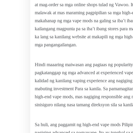
at mag-order sa mga online shops tulad ng Vawoo. I
malawak at mas maraming pagpipilian sa mga high-
makahanap ng mga vape mods na galing sa iba’t iban
kailangang magpunta pa sa iba’t ibang stores par
ka lang sa kanilang website at makapili ng mga high
mga pangangailangan.
Hindi maaaring maiwasan ang pagtaas ng popularity
pagkatanggap ng mga advanced at experienced vapers
kalidad ng kanilang vaping experience ang nagiging
mabuting investment Para sa kanila. Sa pamamagita
high-end vape mods, mas nagiging responsible ang
sinisiguro nilang nasa tamang direksyon sila sa kan
Sa huli, ang paggamit ng high-end vape mods Pilipin
pagiging advanced sa pagvavape. Ito ay tungkol s