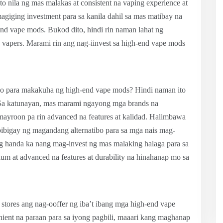
o nila ng mas malakas at consistent na vaping experience at
agiging investment para sa kanila dahil sa mas matibay na
nd vape mods. Bukod dito, hindi rin naman lahat ng
vapers. Marami rin ang nag-iinvest sa high-end vape mods
libo para makakuha ng high-end vape mods? Hindi naman ito
 Sa katunayan, mas marami ngayong mga brands na
ayroon pa rin advanced na features at kalidad. Halimbawa
bibigay ng magandang alternatibo para sa mga nais mag-
ng handa ka nang mag-invest ng mas malaking halaga para sa
m at advanced na features at durability na hinahanap mo sa
stores ang nag-ooffer ng iba’t ibang mga high-end vape
nient na paraan para sa iyong pagbili, maaari kang maghanap