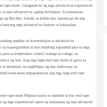
end vape mods. Ginagamit ito ng mga advanced at experienced
to sa mas advanced na vaping techniques. Sa katunayan,
g libu-libo. Subalit, sa kabila nito, marami pa rin ang
a kanyang mga advanced na features at kakayahan.
kanilang matibay na konstruksyon at advanced na
s na kapangyarihan at mas malaking kapasidad para sa mga
gs para sa temperature control, wattage at voltage, na
erience ng user. Ang mga high-end vape mods ay gawa sa
nium at aluminum, na nagbibigay ng mas matiwasay na
, hindi basta-basta mapapabayaan ang mga high-end vape
-end vape mods Pilipinas kaysa sa standard at low-end vape
an ng mga experienced vapers na makaranas ng mas advanced