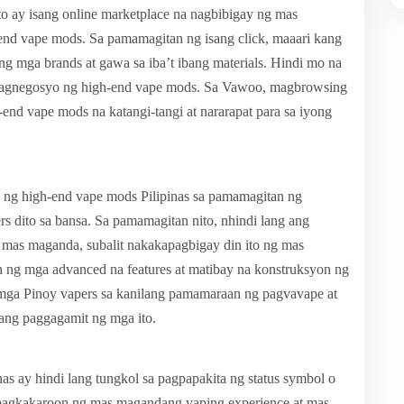
to ay isang online marketplace na nagbibigay ng mas
end vape mods. Sa pamamagitan ng isang click, maaari kang
g mga brands at gawa sa iba’t ibang materials. Hindi mo na
a magnegosyo ng high-end vape mods. Sa Vawoo, magbrowsing
-end vape mods na katangi-tangi at nararapat para sa iyong
 ng high-end vape mods Pilipinas sa pamamagitan ng
 dito sa bansa. Sa pamamagitan nito, nhindi lang ang
 mas maganda, subalit nakakapagbigay din ito ng mas
n ng mga advanced na features at matibay na konstruksyon ng
 mga Pinoy vapers sa kanilang pamamaraan ng pagvavape at
ilang paggagamit ng mga ito.
as ay hindi lang tungkol sa pagpapakita ng status symbol o
a pagkakaroon ng mas magandang vaping experience at mas