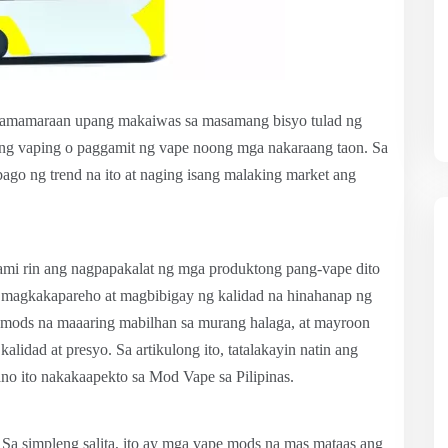
pamamaraan upang makaiwas sa masamang bisyo tulad ng
y ng vaping o paggamit ng vape noong mga nakaraang taon. Sa
ago ng trend na ito at naging isang malaking market ang
ami rin ang nagpapakalat ng mga produktong pang-vape dito
 ay magkakapareho at magbibigay ng kalidad na hinahanap ng
mods na maaaring mabilhan sa murang halaga, at mayroon
idad at presyo. Sa artikulong ito, tatalakayin natin ang
ano ito nakakaapekto sa Mod Vape sa Pilipinas.
 Sa simpleng salita, ito ay mga vape mods na mas mataas ang