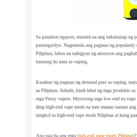
Sa panahon ngayon, marami na ang nakahanap ng 
paninigarilyo. Nagsimula ang pagtaas ng popularit
Pilipinas, lubos na nabigyan ng atensyon ang pagbab
bansang ito para sa vaping.
Kasabay ng pagtaas ng demand para sa vaping, mar
sa Pilipinas. Subalit, hindi lahat ng mga produkto
mga Pinoy vapers. Mayroong mga low-end na vape 
ding high-end vape mods na mas mataas naman ang kal
tungkol sa high-end vape mods Pilipinas at kung pa
Ano nga ba ang mga
high-end vape mods Pilipinas
?