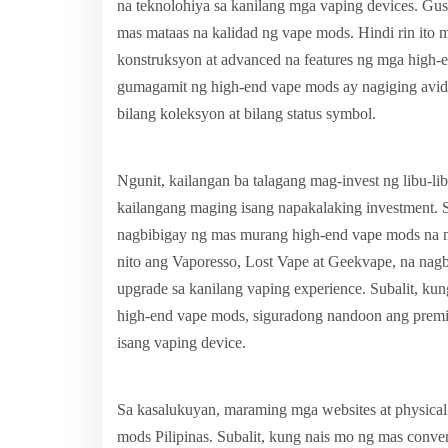
na teknolohiya sa kanilang mga vaping devices. Gust
mas mataas na kalidad ng vape mods. Hindi rin ito m
konstruksyon at advanced na features ng mga high-e
gumagamit ng high-end vape mods ay nagiging avid 
bilang koleksyon at bilang status symbol.
Ngunit, kailangan ba talagang mag-invest ng libu-
kailangang maging isang napakalaking investment.
nagbibigay ng mas murang high-end vape mods na m
nito ang Vaporesso, Lost Vape at Geekvape, na nag
upgrade sa kanilang vaping experience. Subalit, ku
high-end vape mods, siguradong nandoon ang premiu
isang vaping device.
Sa kasalukuyan, maraming mga websites at physical 
mods Pilipinas. Subalit, kung nais mo ng mas conve