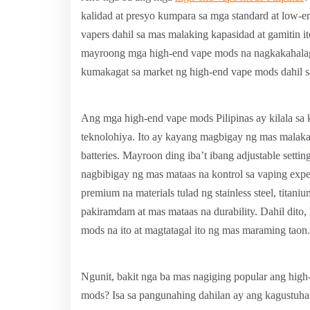
kalidad at presyo kumpara sa mga standard at low-
vapers dahil sa mas malaking kapasidad at gamitin i
mayroong mga high-end vape mods na nagkakahalaga n
kumakagat sa market ng high-end vape mods dahil s
Ang mga high-end vape mods Pilipinas ay kilala sa 
teknolohiya. Ito ay kayang magbigay ng mas malaka
batteries. Mayroon ding iba’t ibang adjustable settin
nagbibigay ng mas mataas na kontrol sa vaping exp
premium na materials tulad ng stainless steel, tita
pakiramdam at mas mataas na durability. Dahil dito
mods na ito at magtatagal ito ng mas maraming taon.
Ngunit, bakit nga ba mas nagiging popular ang high
mods? Isa sa pangunahing dahilan ay ang kagustuh