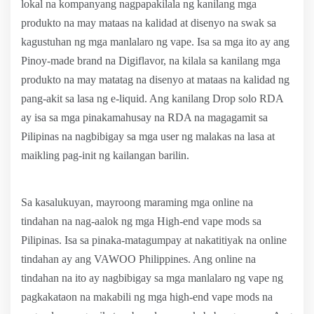
lokal na kompanyang nagpapakilala ng kanilang mga
produkto na may mataas na kalidad at disenyo na swak sa
kagustuhan ng mga manlalaro ng vape. Isa sa mga ito ay ang
Pinoy-made brand na Digiflavor, na kilala sa kanilang mga
produkto na may matatag na disenyo at mataas na kalidad ng
pang-akit sa lasa ng e-liquid. Ang kanilang Drop solo RDA
ay isa sa mga pinakamahusay na RDA na magagamit sa
Pilipinas na nagbibigay sa mga user ng malakas na lasa at
maikling pag-init ng kailangan barilin.
Sa kasalukuyan, mayroong maraming mga online na
tindahan na nag-aalok ng mga High-end vape mods sa
Pilipinas. Isa sa pinaka-matagumpay at nakatitiyak na online
tindahan ay ang VAWOO Philippines. Ang online na
tindahan na ito ay nagbibigay sa mga manlalaro ng vape ng
pagkakataon na makabili ng mga high-end vape mods na