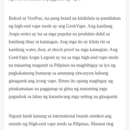
Bukod sa VooPoo, isa pang brand na kinikilala sa pamiliahan
ng high-end vape mods ay ang GeekVape. Ang kanilang
Aegis series ay isa sa mga popular na produkto dahil sa
kanilang tibay at katatagan. Ang mga ito ay kilala rin sa
kanilang water, dust, at shock-proof na mga katangian. Ang
GeekVape Aegis Legend ay isa sa mga high-end vape mods
na maaaring magamit sa Pilipinas na magbibigay sa iyo ng
pagkakataong humarap sa anumang sitwasyon habang
ginagamit ang iyong vape. Binuo ito upang magbigay ng
pinakamataas na pagganap sa gitna ng maraming mga
pagsubok sa labas ng karaniwang mga setting na ginagamit.
Ngunit hindi lamang sa international brands umiikot ang
mundo ng High-end vape mods sa Pilipinas. Marami ring