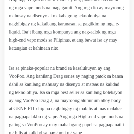
ng mga vape mods na magagamit. Ang mga ito ay mayroong
mahusay na disenyo at makabagong teknolohiya na
nagbibigay ng kakaibang karanasan sa pagtikim ng mga e-
liquid. Iba’t ibang mga kompanya ang nag-aalok ng mga
high-end vape mods sa Pilipinas, at ang bawat isa ay may
katangian at kahinaan nito.
Isa sa pinaka-popular na brand sa kasalukuyan ay ang
VooPoo. Ang kanilang Drag series ay naging patok sa bansa
dahil sa kanilang mahusay na disenyo at mataas na kalidad
ng teknolohiya. Isa sa mga best-seller sa kanilang koleksyon
ay ang VooPoo Drag 2, na mayroong aluminum alloy body
at GENE FIT chip na nagbibigay ng mabilis at mas malakas
na pagpapatakbo ng vape. Ang mga High-end vape mods na
galing sa VooPoo ay may mahalagang papel sa pagpapanatili
ng bilis at kalidad sa paggamit ng vape.