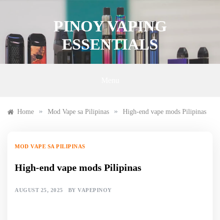
Skip
to
PINOY VAPING
content
ESSENTIALS
Menu
»
»
Home
Mod Vape sa Pilipinas
High-end vape mods Pilipinas
MOD VAPE SA PILIPINAS
High-end vape mods Pilipinas
AUGUST 25, 2025
BY
VAPEPINOY