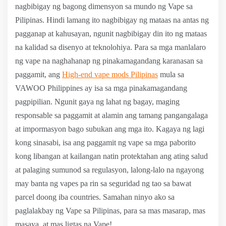
nagbibigay ng bagong dimensyon sa mundo ng Vape sa
Pilipinas. Hindi lamang ito nagbibigay ng mataas na antas ng
pagganap at kahusayan, ngunit nagbibigay din ito ng mataas
na kalidad sa disenyo at teknolohiya. Para sa mga manlalaro
ng vape na naghahanap ng pinakamagandang karanasan sa
paggamit, ang
High-end vape mods Pilipinas
mula sa
VAWOO Philippines ay isa sa mga pinakamagandang
pagpipilian. Ngunit gaya ng lahat ng bagay, maging
responsable sa paggamit at alamin ang tamang pangangalaga
at impormasyon bago subukan ang mga ito. Kagaya ng lagi
kong sinasabi, isa ang paggamit ng vape sa mga paborito
kong libangan at kailangan natin protektahan ang ating salud
at palaging sumunod sa regulasyon, lalong-lalo na ngayong
may banta ng vapes pa rin sa seguridad ng tao sa bawat
parcel doong iba countries. Samahan ninyo ako sa
paglalakbay ng Vape sa Pilipinas, para sa mas masarap, mas
masaya, at mas ligtas na Vape!