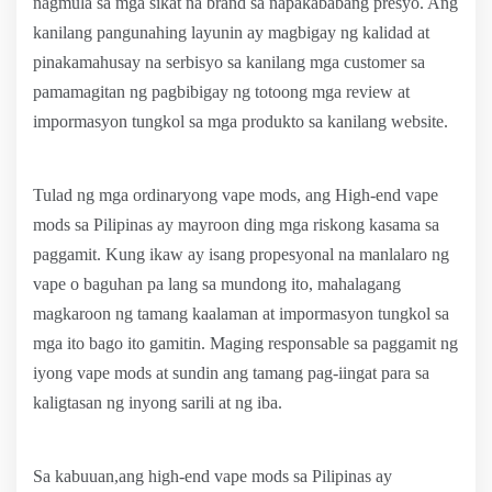
nagmula sa mga sikat na brand sa napakababang presyo. Ang
kanilang pangunahing layunin ay magbigay ng kalidad at
pinakamahusay na serbisyo sa kanilang mga customer sa
pamamagitan ng pagbibigay ng totoong mga review at
impormasyon tungkol sa mga produkto sa kanilang website.
Tulad ng mga ordinaryong vape mods, ang High-end vape
mods sa Pilipinas ay mayroon ding mga riskong kasama sa
paggamit. Kung ikaw ay isang propesyonal na manlalaro ng
vape o baguhan pa lang sa mundong ito, mahalagang
magkaroon ng tamang kaalaman at impormasyon tungkol sa
mga ito bago ito gamitin. Maging responsable sa paggamit ng
iyong vape mods at sundin ang tamang pag-iingat para sa
kaligtasan ng inyong sarili at ng iba.
Sa kabuuan,ang high-end vape mods sa Pilipinas ay