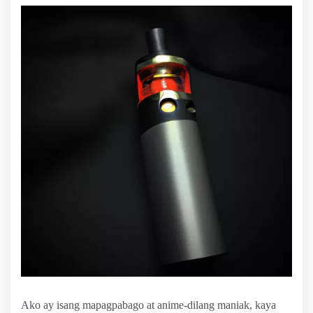
Ako ay isang mapagpabago at anime-dilang maniak, kaya