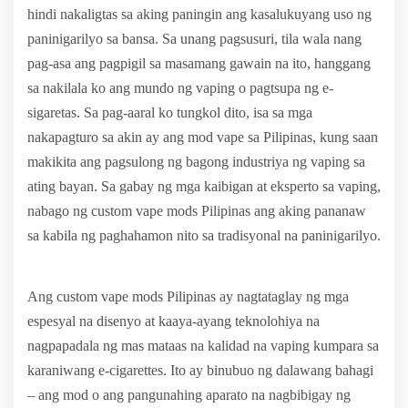
hindi nakaligtas sa aking paningin ang kasalukuyang uso ng
paninigarilyo sa bansa. Sa unang pagsusuri, tila wala nang
pag-asa ang pagpigil sa masamang gawain na ito, hanggang
sa nakilala ko ang mundo ng vaping o pagtsupa ng e-
sigaretas. Sa pag-aaral ko tungkol dito, isa sa mga
nakapagturo sa akin ay ang mod vape sa Pilipinas, kung saan
makikita ang pagsulong ng bagong industriya ng vaping sa
ating bayan. Sa gabay ng mga kaibigan at eksperto sa vaping,
nabago ng custom vape mods Pilipinas ang aking pananaw
sa kabila ng paghahamon nito sa tradisyonal na paninigarilyo.
Ang custom vape mods Pilipinas ay nagtataglay ng mga
espesyal na disenyo at kaaya-ayang teknolohiya na
nagpapadala ng mas mataas na kalidad na vaping kumpara sa
karaniwang e-cigarettes. Ito ay binubuo ng dalawang bahagi
– ang mod o ang pangunahing aparato na nagbibigay ng