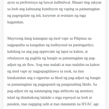
ayon sa preferensya ng bawat indibidwal. Maaari ring sakyan
sa loob ang kabuuang kundisyon ng vaping sa pamamagitan
ng pagregulate ng init, kuryente at resistans ng mga
kagamitan.
Mayroong ilang katangian ng mod vape sa Pilipinas na
nagpapaiba sa kaugalian ng tradisyonal na paninigarilyo,
kabilang na ang pag-appreciate ng lapot sa kahon, at
rehulasyon ng paghila ng hangin sa pamamagitan ng pag-
adjust ng air flow. Ang mas malaki at mas malalim na kahon
ng mod vape ay nagpapaginhawa sa usok, na mas
kinakainitan ang e-sigaretas sa likod ng pag-adjust ng hangin
sa pamamagitan ng pagpapainit ng pangunahing likido. Sa
pag-adjust rin ng natatanging mga atribyuto ng atomizer,
tulad ng diatabakong lalalaki o mga espesyal na loob at
pasukin, mas nagiging sulit at mas matatamis na HVAC age