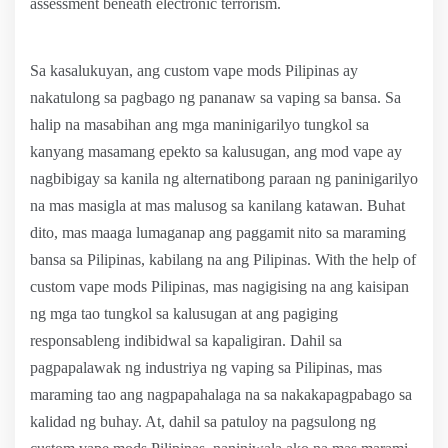
assessment beneath electronic terrorism.
Sa kasalukuyan, ang custom vape mods Pilipinas ay
nakatulong sa pagbago ng pananaw sa vaping sa bansa. Sa
halip na masabihan ang mga maninigarilyo tungkol sa
kanyang masamang epekto sa kalusugan, ang mod vape ay
nagbibigay sa kanila ng alternatibong paraan ng paninigarilyo
na mas masigla at mas malusog sa kanilang katawan. Buhat
dito, mas maaga lumaganap ang paggamit nito sa maraming
bansa sa Pilipinas, kabilang na ang Pilipinas. With the help of
custom vape mods Pilipinas, mas nagigising na ang kaisipan
ng mga tao tungkol sa kalusugan at ang pagiging
responsableng indibidwal sa kapaligiran. Dahil sa
pagpapalawak ng industriya ng vaping sa Pilipinas, mas
maraming tao ang nagpapahalaga na sa nakakapagpabago sa
kalidad ng buhay. At, dahil sa patuloy na pagsulong ng