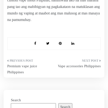
custom vape mods Pilipinas, naniniwala ako na mas marami
pang tao ang mabibigyan ng pagkakataon na matuklasan ang
mundo ng vaping at maabot ang mas malusog at mas masaya
na pamumuhay.
Post
Premium vape juice
Vape accessories Philippines
navigation
Philippines
Search
Search