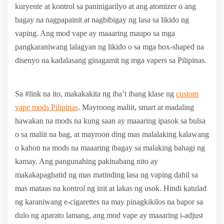
kuryente at kontrol sa paninigarilyo at ang atomizer o ang
bagay na nagpapainit at nagbibigay ng lasa sa likido ng
vaping. Ang mod vape ay maaaring maupo sa mga
pangkaraniwang lalagyan ng likido o sa mga box-shaped na
disenyo na kadalasang ginagamit ng mga vapers sa Pilipinas.
Sa #link na ito, makakakita ng iba’t ibang klase ng
custom
vape mods Pilipinas
. Mayroong maliit, smart at madaling
hawakan na mods na kung saan ay maaaring ipasok sa bulsa
o sa maliit na bag, at mayroon ding mas malalaking kalawang
o kahon na mods na maaaring ibagay sa malaking bahagi ng
kamay. Ang pangunahing pakinabang nito ay
makakapaghatid ng mas matinding lasa ng vaping dahil sa
mas mataas na kontrol ng init at lakas ng usok. Hindi katulad
ng karaniwang e-cigarettes na may pinagkikilos na bapor sa
dulo ng aparato lamang, ang mod vape ay maaaring i-adjust