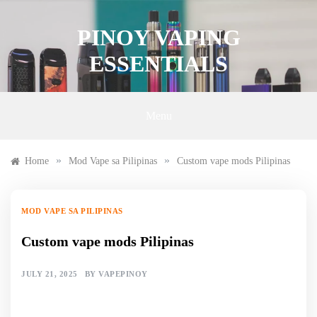
Skip
to
PINOY VAPING
content
ESSENTIALS
Menu
»
»
Home
Mod Vape sa Pilipinas
Custom vape mods Pilipinas
MOD VAPE SA PILIPINAS
Custom vape mods Pilipinas
JULY 21, 2025
BY
VAPEPINOY