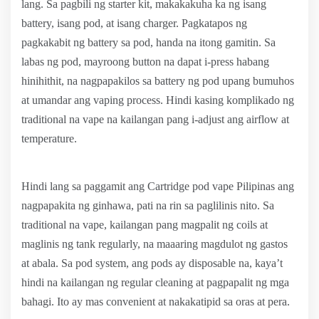
lang. Sa pagbili ng starter kit, makakakuha ka ng isang
battery, isang pod, at isang charger. Pagkatapos ng
pagkakabit ng battery sa pod, handa na itong gamitin. Sa
labas ng pod, mayroong button na dapat i-press habang
hinihithit, na nagpapakilos sa battery ng pod upang bumuhos
at umandar ang vaping process. Hindi kasing komplikado ng
traditional na vape na kailangan pang i-adjust ang airflow at
temperature.
Hindi lang sa paggamit ang Cartridge pod vape Pilipinas ang
nagpapakita ng ginhawa, pati na rin sa paglilinis nito. Sa
traditional na vape, kailangan pang magpalit ng coils at
maglinis ng tank regularly, na maaaring magdulot ng gastos
at abala. Sa pod system, ang pods ay disposable na, kaya’t
hindi na kailangan ng regular cleaning at pagpapalit ng mga
bahagi. Ito ay mas convenient at nakakatipid sa oras at pera.