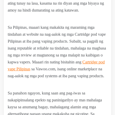
ating tunay na lasa, kasama na rin diyan ang mga biyaya ng
amoy na hindi dumarating sa ating katawan.
Sa Pilipinas, maaari kang makakita ng maraming mga
tindahan at website na nag-aalok ng mga Cartridge pod vape
Pilipinas at iba pang vaping products. Subalit, sa pagpili ng
isang reputable at reliable na tindahan, mahalaga na magbasa
ng mga review at magtanong sa mga malapit na kaibigan o
kapwa vapers. Maaari rin nating bisitahin ang
Cartridge pod
vape Pilipinas
sa Vawoo.com, isang online marketplace na
nag-aalok ng mga pod systems at iba pang vaping products.
Sa panahon ngayon, kung saan ang pag-iwas sa
nakapipinsalang epekto ng paninigarilyo ay mas mahalaga
kaysa sa anumang bagay, mahalagang alamin ang mga
alternatibong paraan upang makakuha ng nicotine. Sa