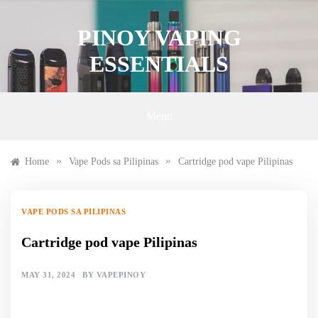
Skip
to
PINOY VAPING
content
ESSENTIALS
Menu
»
»
Home
Vape Pods sa Pilipinas
Cartridge pod vape Pilipinas
VAPE PODS SA PILIPINAS
Cartridge pod vape Pilipinas
MAY 31, 2024
BY
VAPEPINOY