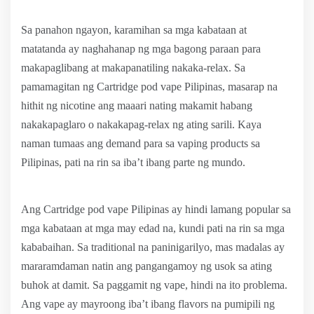
Sa panahon ngayon, karamihan sa mga kabataan at
matatanda ay naghahanap ng mga bagong paraan para
makapaglibang at makapanatiling nakaka-relax. Sa
pamamagitan ng Cartridge pod vape Pilipinas, masarap na
hithit ng nicotine ang maaari nating makamit habang
nakakapaglaro o nakakapag-relax ng ating sarili. Kaya
naman tumaas ang demand para sa vaping products sa
Pilipinas, pati na rin sa iba’t ibang parte ng mundo.
Ang Cartridge pod vape Pilipinas ay hindi lamang popular sa
mga kabataan at mga may edad na, kundi pati na rin sa mga
kababaihan. Sa traditional na paninigarilyo, mas madalas ay
mararamdaman natin ang pangangamoy ng usok sa ating
buhok at damit. Sa paggamit ng vape, hindi na ito problema.
Ang vape ay mayroong iba’t ibang flavors na pumipili ng