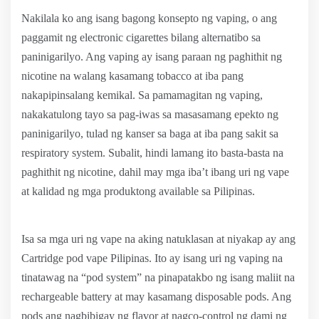
Nakilala ko ang isang bagong konsepto ng vaping, o ang
paggamit ng electronic cigarettes bilang alternatibo sa
paninigarilyo. Ang vaping ay isang paraan ng paghithit ng
nicotine na walang kasamang tobacco at iba pang
nakapipinsalang kemikal. Sa pamamagitan ng vaping,
nakakatulong tayo sa pag-iwas sa masasamang epekto ng
paninigarilyo, tulad ng kanser sa baga at iba pang sakit sa
respiratory system. Subalit, hindi lamang ito basta-basta na
paghithit ng nicotine, dahil may mga iba’t ibang uri ng vape
at kalidad ng mga produktong available sa Pilipinas.
Isa sa mga uri ng vape na aking natuklasan at niyakap ay ang
Cartridge pod vape Pilipinas. Ito ay isang uri ng vaping na
tinatawag na “pod system” na pinapatakbo ng isang maliit na
rechargeable battery at may kasamang disposable pods. Ang
pods ang nagbibigay ng flavor at nagco-control ng dami ng