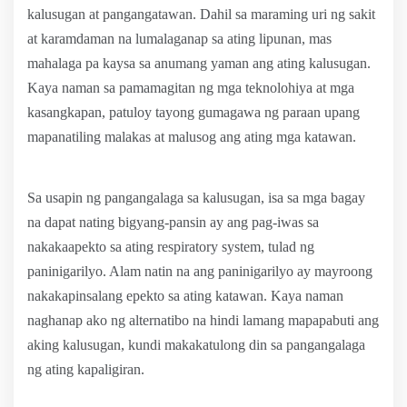
kalusugan at pangangatawan. Dahil sa maraming uri ng sakit
at karamdaman na lumalaganap sa ating lipunan, mas
mahalaga pa kaysa sa anumang yaman ang ating kalusugan.
Kaya naman sa pamamagitan ng mga teknolohiya at mga
kasangkapan, patuloy tayong gumagawa ng paraan upang
mapanatiling malakas at malusog ang ating mga katawan.
Sa usapin ng pangangalaga sa kalusugan, isa sa mga bagay
na dapat nating bigyang-pansin ay ang pag-iwas sa
nakakaapekto sa ating respiratory system, tulad ng
paninigarilyo. Alam natin na ang paninigarilyo ay mayroong
nakakapinsalang epekto sa ating katawan. Kaya naman
naghanap ako ng alternatibo na hindi lamang mapapabuti ang
aking kalusugan, kundi makakatulong din sa pangangalaga
ng ating kapaligiran.