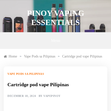
Skip
to
PINOY VAPING
content
ESSENTIALS
Menu
»
»
Home
Vape Pods sa Pilipinas
Cartridge pod vape Pilipinas
VAPE PODS SA PILIPINAS
Cartridge pod vape Pilipinas
DECEMBER 18, 2024
BY
VAPEPINOY