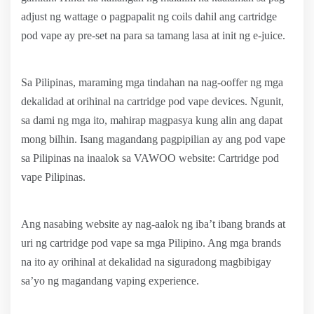
adjust ng wattage o pagpapalit ng coils dahil ang cartridge
pod vape ay pre-set na para sa tamang lasa at init ng e-juice.
Sa Pilipinas, maraming mga tindahan na nag-ooffer ng mga
dekalidad at orihinal na cartridge pod vape devices. Ngunit,
sa dami ng mga ito, mahirap magpasya kung alin ang dapat
mong bilhin. Isang magandang pagpipilian ay ang pod vape
sa Pilipinas na inaalok sa VAWOO website: Cartridge pod
vape Pilipinas.
Ang nasabing website ay nag-aalok ng iba’t ibang brands at
uri ng cartridge pod vape sa mga Pilipino. Ang mga brands
na ito ay orihinal at dekalidad na siguradong magbibigay
sa’yo ng magandang vaping experience.