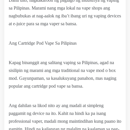
Dahil dito, nagkakaroon ng paglago ng industriya ng vaping
sa Pilipinas. Marami nang mga lokal na vape shops ang
nagbubukas at nag-aalok ng iba’t ibang uri ng vaping devices
at e-juice para sa mga vaper sa bansa.
Ang Cartridge Pod Vape Sa Pilipinas
Kapag binanggit ang salitang vaping sa Pilipinas, agad na
sisilipin ng marami ang mga traditional na vape mod o box
mod. Gayunpaman, sa kasalukuyang panahon, mas naging
popular ang cartridge pod vape sa bansa.
Ang dahilan sa likod nito ay ang madali at simpleng
paggamit ng device na ito. Kahit na hindi ka pa isang
professional vaper, madali mong maintindihan kung paano ito
gamitin. Hindi na kailangan ng malalim na kaalaman sa pag-