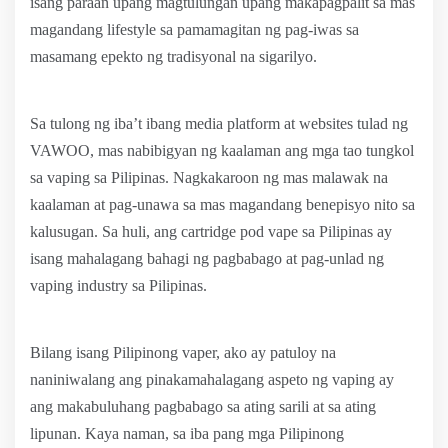
isang paraan upang magtulungan upang makapagpalit sa mas
magandang lifestyle sa pamamagitan ng pag-iwas sa
masamang epekto ng tradisyonal na sigarilyo.
Sa tulong ng iba’t ibang media platform at websites tulad ng
VAWOO, mas nabibigyan ng kaalaman ang mga tao tungkol
sa vaping sa Pilipinas. Nagkakaroon ng mas malawak na
kaalaman at pag-unawa sa mas magandang benepisyo nito sa
kalusugan. Sa huli, ang cartridge pod vape sa Pilipinas ay
isang mahalagang bahagi ng pagbabago at pag-unlad ng
vaping industry sa Pilipinas.
Bilang isang Pilipinong vaper, ako ay patuloy na
naniniwalang ang pinakamahalagang aspeto ng vaping ay
ang makabuluhang pagbabago sa ating sarili at sa ating
lipunan. Kaya naman, sa iba pang mga Pilipinong