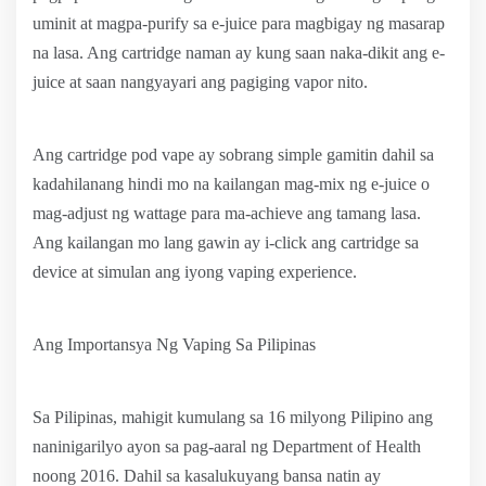
uminit at magpa-purify sa e-juice para magbigay ng masarap
na lasa. Ang cartridge naman ay kung saan naka-dikit ang e-
juice at saan nangyayari ang pagiging vapor nito.
Ang cartridge pod vape ay sobrang simple gamitin dahil sa
kadahilanang hindi mo na kailangan mag-mix ng e-juice o
mag-adjust ng wattage para ma-achieve ang tamang lasa.
Ang kailangan mo lang gawin ay i-click ang cartridge sa
device at simulan ang iyong vaping experience.
Ang Importansya Ng Vaping Sa Pilipinas
Sa Pilipinas, mahigit kumulang sa 16 milyong Pilipino ang
naninigarilyo ayon sa pag-aaral ng Department of Health
noong 2016. Dahil sa kasalukuyang bansa natin ay