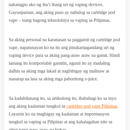
nakatagpo ako ng iba’t ibang uri ng vaping devices.
Gayunpaman, ang aking puso ay nahulog sa cartridge pod
vape – isang bagong teknolohiya sa vaping sa Pilipinas.
Sa aking personal na karanasan sa paggamit ng cartridge pod
vape, napatunayan ko na ito ang pinakamagandang uri ng
vaping device para sa aking pang-araw araw na gamit. Hindi
lamang ito komportable gamitin, ngunit ito ay madaling
dalhin sa aking mga lakad at nagbibigay ng malinaw at
masarap na lasa sa aking mga paboritong e-juice.
Sa kadahilanang ito, sa artikulong ito, ibabahagi ko sa inyo
ang aking kaalaman tungkol sa
cartridge pod vape Pilipinas
.
Layunin ko na magbigay ng kaalaman at impormasyon
tungkol sa vaping sa Pilipinas at ang kahalagahan nito sa
ating pang araw-araw na buhay.