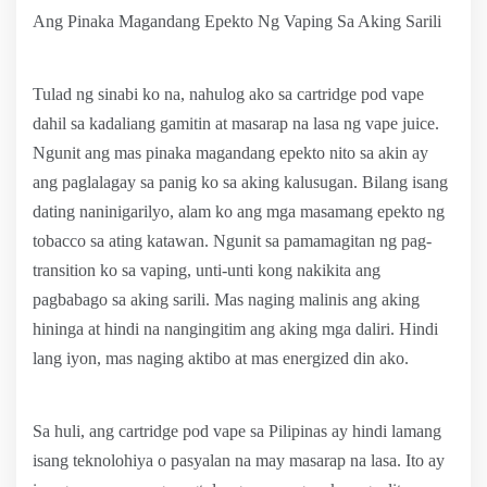
Ang Pinaka Magandang Epekto Ng Vaping Sa Aking Sarili
Tulad ng sinabi ko na, nahulog ako sa cartridge pod vape
dahil sa kadaliang gamitin at masarap na lasa ng vape juice.
Ngunit ang mas pinaka magandang epekto nito sa akin ay
ang paglalagay sa panig ko sa aking kalusugan. Bilang isang
dating naninigarilyo, alam ko ang mga masamang epekto ng
tobacco sa ating katawan. Ngunit sa pamamagitan ng pag-
transition ko sa vaping, unti-unti kong nakikita ang
pagbabago sa aking sarili. Mas naging malinis ang aking
hininga at hindi na nangingitim ang aking mga daliri. Hindi
lang iyon, mas naging aktibo at mas energized din ako.
Sa huli, ang cartridge pod vape sa Pilipinas ay hindi lamang
isang teknolohiya o pasyalan na may masarap na lasa. Ito ay