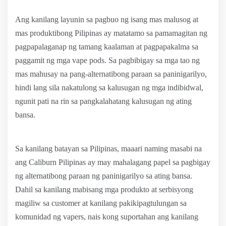
Ang kanilang layunin sa pagbuo ng isang mas malusog at
mas produktibong Pilipinas ay matatamo sa pamamagitan ng
pagpapalaganap ng tamang kaalaman at pagpapakalma sa
paggamit ng mga vape pods. Sa pagbibigay sa mga tao ng
mas mahusay na pang-alternatibong paraan sa paninigarilyo,
hindi lang sila nakatulong sa kalusugan ng mga indibidwal,
ngunit pati na rin sa pangkalahatang kalusugan ng ating
bansa.
Sa kanilang batayan sa Pilipinas, maaari naming masabi na
ang Caliburn Pilipinas ay may mahalagang papel sa pagbigay
ng alternatibong paraan ng paninigarilyo sa ating bansa.
Dahil sa kanilang mabisang mga produkto at serbisyong
magiliw sa customer at kanilang pakikipagtulungan sa
komunidad ng vapers, nais kong suportahan ang kanilang