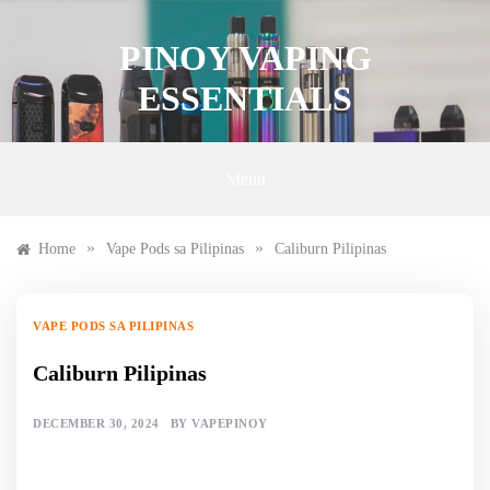
Skip
to
PINOY VAPING
content
ESSENTIALS
Menu
»
»
Home
Vape Pods sa Pilipinas
Caliburn Pilipinas
VAPE PODS SA PILIPINAS
Caliburn Pilipinas
DECEMBER 30, 2024
BY
VAPEPINOY