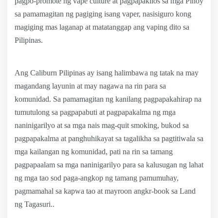
pagpo-promote ng vape culture at pagpapakilos sa mga Pinoy
sa pamamagitan ng pagiging isang vaper, nasisiguro kong
magiging mas laganap at matatanggap ang vaping dito sa
Pilipinas.
Ang Caliburn Pilipinas ay isang halimbawa ng tatak na may
magandang layunin at may nagawa na rin para sa
komunidad. Sa pamamagitan ng kanilang pagpapakahirap na
tumutulong sa pagpapabuti at pagpapakalma ng mga
naninigarilyo at sa mga nais mag-quit smoking, bukod sa
pagpapakalma at panghuhikayat sa tagalikha sa pagtitiwala sa
mga kailangan ng komunidad, pati na rin sa tamang
pagpapaalam sa mga naninigarilyo para sa kalusugan ng lahat
ng mga tao sod paga-angkop ng tamang pamumuhay,
pagmamahal sa kapwa tao at mayroon angkr-book sa Land
ng Tagasuri..