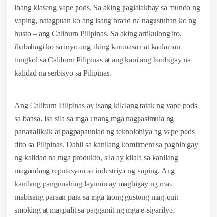
ibang klaseng vape pods. Sa aking paglalakbay sa mundo ng
vaping, natagpuan ko ang isang brand na nagustuhan ko ng
husto – ang Caliburn Pilipinas. Sa aking artikulong ito,
ibabahagi ko sa inyo ang aking karanasan at kaalaman
tungkol sa Caliburn Pilipinas at ang kanilang binibigay na
kalidad na serbisyo sa Pilipinas.
Ang Caliburn Pilipinas ay isang kilalang tatak ng vape pods
sa bansa. Isa sila sa mga unang mga nagpasimula ng
pananaliksik at pagpapaunlad ng teknolohiya ng vape pods
dito sa Pilipinas. Dahil sa kanilang komitment sa pagbibigay
ng kalidad na mga produkto, sila ay kilala sa kanilang
magandang reputasyon sa industriya ng vaping. Ang
kanilang pangunahing layunin ay magbigay ng mas
mabisang paraan para sa mga taong gustong mag-quit
smoking at magpalit sa paggamit ng mga e-sigarilyo.