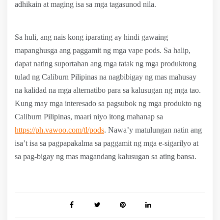
adhikain at maging isa sa mga tagasunod nila.
Sa huli, ang nais kong iparating ay hindi gawaing
mapanghusga ang paggamit ng mga vape pods. Sa halip,
dapat nating suportahan ang mga tatak ng mga produktong
tulad ng Caliburn Pilipinas na nagbibigay ng mas mahusay
na kalidad na mga alternatibo para sa kalusugan ng mga tao.
Kung may mga interesado sa pagsubok ng mga produkto ng
Caliburn Pilipinas, maari niyo itong mahanap sa
https://ph.vawoo.com/tl/pods
. Nawa’y matulungan natin ang
isa’t isa sa pagpapakalma sa paggamit ng mga e-sigarilyo at
sa pag-bigay ng mas magandang kalusugan sa ating bansa.