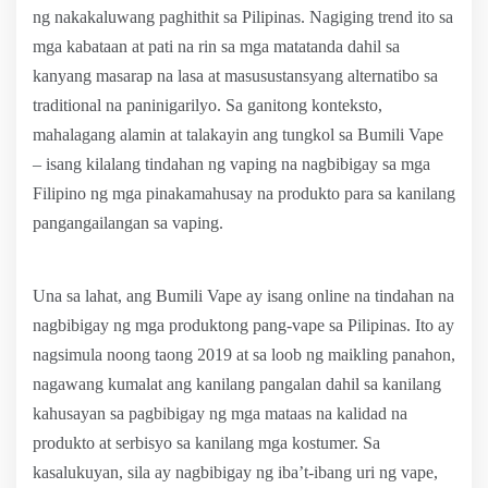
ng nakakaluwang paghithit sa Pilipinas. Nagiging trend ito sa
mga kabataan at pati na rin sa mga matatanda dahil sa
kanyang masarap na lasa at masusustansyang alternatibo sa
traditional na paninigarilyo. Sa ganitong konteksto,
mahalagang alamin at talakayin ang tungkol sa Bumili Vape
– isang kilalang tindahan ng vaping na nagbibigay sa mga
Filipino ng mga pinakamahusay na produkto para sa kanilang
pangangailangan sa vaping.
Una sa lahat, ang Bumili Vape ay isang online na tindahan na
nagbibigay ng mga produktong pang-vape sa Pilipinas. Ito ay
nagsimula noong taong 2019 at sa loob ng maikling panahon,
nagawang kumalat ang kanilang pangalan dahil sa kanilang
kahusayan sa pagbibigay ng mga mataas na kalidad na
produkto at serbisyo sa kanilang mga kostumer. Sa
kasalukuyan, sila ay nagbibigay ng iba’t-ibang uri ng vape,