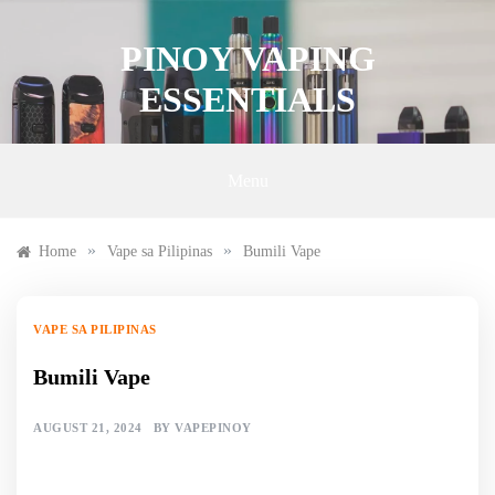
Skip
to
PINOY VAPING
content
ESSENTIALS
Menu
»
»
Home
Vape sa Pilipinas
Bumili Vape
VAPE SA PILIPINAS
Bumili Vape
AUGUST 21, 2024
BY
VAPEPINOY