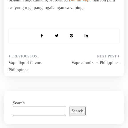
sa iyong mga pangangailangan sa vaping.
Post
Vape liquid flavors
Vape atomizers Philippines
navigation
Philippines
Search
Search