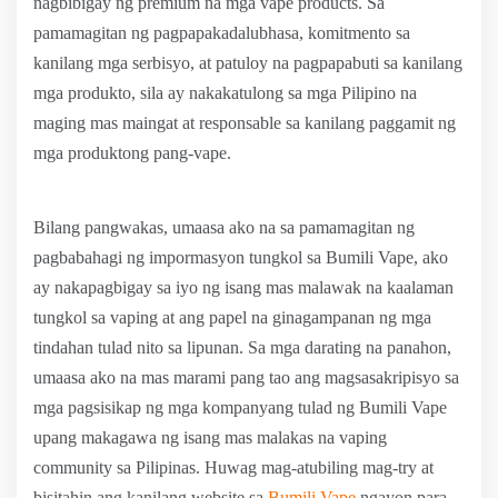
nagbibigay ng premium na mga vape products. Sa
pamamagitan ng pagpapakadalubhasa, komitmento sa
kanilang mga serbisyo, at patuloy na pagpapabuti sa kanilang
mga produkto, sila ay nakakatulong sa mga Pilipino na
maging mas maingat at responsable sa kanilang paggamit ng
mga produktong pang-vape.
Bilang pangwakas, umaasa ako na sa pamamagitan ng
pagbabahagi ng impormasyon tungkol sa Bumili Vape, ako
ay nakapagbigay sa iyo ng isang mas malawak na kaalaman
tungkol sa vaping at ang papel na ginagampanan ng mga
tindahan tulad nito sa lipunan. Sa mga darating na panahon,
umaasa ako na mas marami pang tao ang magsasakripisyo sa
mga pagsisikap ng mga kompanyang tulad ng Bumili Vape
upang makagawa ng isang mas malakas na vaping
community sa Pilipinas. Huwag mag-atubiling mag-try at
bisitahin ang kanilang website sa
Bumili Vape
ngayon para