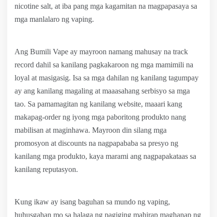
nicotine salt, at iba pang mga kagamitan na magpapasaya sa
mga manlalaro ng vaping.
Ang Bumili Vape ay mayroon namang mahusay na track
record dahil sa kanilang pagkakaroon ng mga mamimili na
loyal at masigasig. Isa sa mga dahilan ng kanilang tagumpay
ay ang kanilang magaling at maaasahang serbisyo sa mga
tao. Sa pamamagitan ng kanilang website, maaari kang
makapag-order ng iyong mga paboritong produkto nang
mabilisan at maginhawa. Mayroon din silang mga
promosyon at discounts na nagpapababa sa presyo ng
kanilang mga produkto, kaya marami ang nagpapakataas sa
kanilang reputasyon.
Kung ikaw ay isang baguhan sa mundo ng vaping,
huhusgahan mo sa halaga ng pagiging mahirap maghanap ng