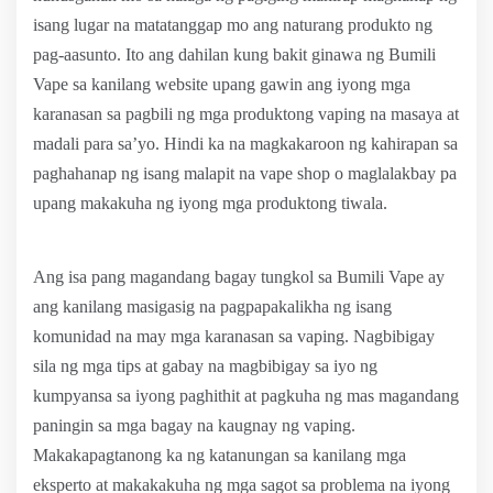
isang lugar na matatanggap mo ang naturang produkto ng
pag-aasunto. Ito ang dahilan kung bakit ginawa ng Bumili
Vape sa kanilang website upang gawin ang iyong mga
karanasan sa pagbili ng mga produktong vaping na masaya at
madali para sa’yo. Hindi ka na magkakaroon ng kahirapan sa
paghahanap ng isang malapit na vape shop o maglalakbay pa
upang makakuha ng iyong mga produktong tiwala.
Ang isa pang magandang bagay tungkol sa Bumili Vape ay
ang kanilang masigasig na pagpapakalikha ng isang
komunidad na may mga karanasan sa vaping. Nagbibigay
sila ng mga tips at gabay na magbibigay sa iyo ng
kumpyansa sa iyong paghithit at pagkuha ng mas magandang
paningin sa mga bagay na kaugnay ng vaping.
Makakapagtanong ka ng katanungan sa kanilang mga
eksperto at makakakuha ng mga sagot sa problema na iyong