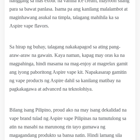
hanggang sa mas exotic na vanilla ice cream, mayroon silang
para sa bawat panlasa. Isama pa ang kanilang malalambot at
maginhawang asukal na timpla, talagang mahihila ka sa
Aspire vape flavors.
Sa hirap ng buhay, talagang nakakapagod sa ating pang-
araw-araw na gawain. Kaya naman, kapag may oras ka na
magpahinga, hindi masama na mag-enjoy at magrelax gamit
ang iyong paboritong Aspire vape kit. Napakasarap gamitin
ng vape products ng Aspire dahil sa kanilang matibay na
pagkakagawa at advanced na teknolohiya.
Bilang isang Pilipino, proud ako na may isang dekalidad na
vape brand tulad ng Aspire vape Pilipinas na tumutulong sa
atin na masabi na marunong rin tayo gumawa ng
magagandang produkto sa bansa natin. Hindi lamang sila