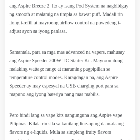
ang Aspire Breeze 2. Ito ay isang Pod System na nagbibigay
ng smooth at malamig na timpla sa bawat puff. Madali rin
itong i-refill at mayroong airflow control na puwedeng i-
adjust ayon sa iyong panlasa.
Samantala, para sa mga mas advanced na vapers, mahusay
ang Aspire Speeder 200W TC Starter Kit. Mayroon itong
malaking wattage range at maraming pagpipilian sa
temperature control modes. Karagdagan pa, ang Aspire
Speeder ay may espesyal na USB charging port para sa
mapuno ang iyong bateriya nang mas mabilis.
Pero hindi lang sa vape kits nangunguna ang Aspire vape
Pilipinas. Kilala rin sila sa kanilang line-up ng daan-daang
flavors ng e-liquids. Mula sa simpleng fruity flavors