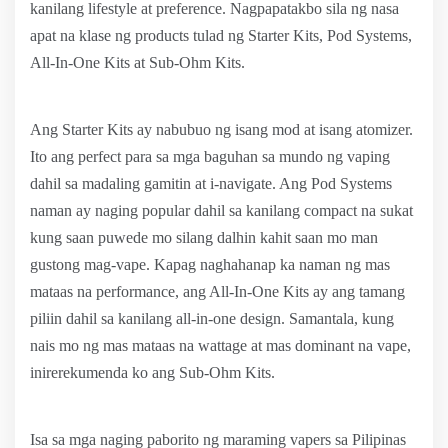
kanilang lifestyle at preference. Nagpapatakbo sila ng nasa
apat na klase ng products tulad ng Starter Kits, Pod Systems,
All-In-One Kits at Sub-Ohm Kits.
Ang Starter Kits ay nabubuo ng isang mod at isang atomizer.
Ito ang perfect para sa mga baguhan sa mundo ng vaping
dahil sa madaling gamitin at i-navigate. Ang Pod Systems
naman ay naging popular dahil sa kanilang compact na sukat
kung saan puwede mo silang dalhin kahit saan mo man
gustong mag-vape. Kapag naghahanap ka naman ng mas
mataas na performance, ang All-In-One Kits ay ang tamang
piliin dahil sa kanilang all-in-one design. Samantala, kung
nais mo ng mas mataas na wattage at mas dominant na vape,
inirerekumenda ko ang Sub-Ohm Kits.
Isa sa mga naging paborito ng maraming vapers sa Pilipinas